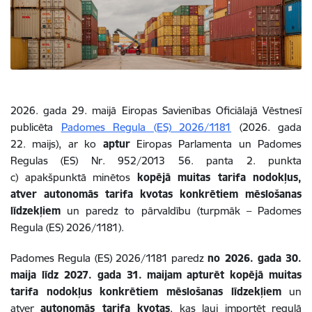
2026. gada 29. maijā Eiropas Savienības Oficiālajā Vēstnesī
publicēta
Padomes Regula (ES) 2026/1181
(2026. gada
22. maijs), ar ko
aptur
Eiropas Parlamenta un Padomes
Regulas (ES) Nr. 952/2013 56. panta 2. punkta
c) apakšpunktā minētos
kopējā muitas tarifa nodokļus,
atver autonomās tarifa kvotas konkrētiem mēslošanas
līdzekļiem
un paredz to pārvaldību (turpmāk – Padomes
Regula (ES) 2026/1181).
Padomes Regula (ES) 2026/1181 paredz
no 2026. gada 30.
maija līdz 2027. gada 31. maijam
apturēt kopējā muitas
tarifa nodokļus
konkrētiem mēslošanas līdzekļiem
un
atver
autonomās tarifa kvotas
, kas ļauj importēt regulā