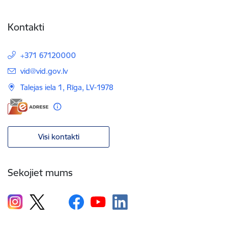
Kontakti
+371 67120000
E-pasts:
vid@vid.gov.lv
Talejas iela 1, Rīga, LV-1978
Visi kontakti
Sekojiet mums