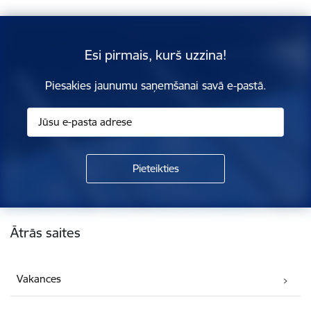
Esi pirmais, kurš uzzina!
Piesakies jaunumu saņemšanai savā e-pastā.
Kājene
Ātrās saites
Vakances