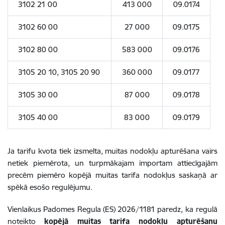
3102 21 00
413 000
09.0174
3102 60 00
27 000
09.0175
3102 80 00
583 000
09.0176
3105 20 10, 3105 20 90
360 000
09.0177
3105 30 00
87 000
09.0178
3105 40 00
83 000
09.0179
Ja tarifu kvota tiek izsmelta, muitas nodokļu apturēšana vairs
netiek piemērota, un turpmākajam importam attiecīgajām
precēm piemēro kopējā muitas tarifa nodokļus saskaņā ar
spēkā esošo regulējumu.
Vienlaikus Padomes Regula (ES) 2026/1181 paredz, ka
regulā
noteikto
kopējā muitas tarifa nodokļu apturēšanu