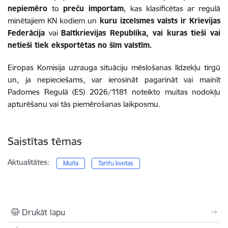
nepiemēro
to
preču importam
, kas klasificētas ar regulā
minētajiem KN kodiem un
kuru izcelsmes valsts ir Krievijas
Federācija
vai
Baltkrievijas Republika, vai kuras tieši vai
netieši tiek eksportētas no šīm valstīm.
Eiropas Komisija uzrauga situāciju mēslošanas līdzekļu tirgū
un, ja nepieciešams, var ierosināt pagarināt vai mainīt
Padomes Regulā (ES) 2026/1181 noteikto muitas nodokļu
apturēšanu vai tās piemērošanas laikposmu.
Saistītas tēmas
Aktualitātes:
Muita
Tarifu kvotas
Drukāt lapu