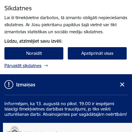
Pāriet uz lapas saturu
Sīkdatnes
Spied
lai meklētu
Enter
Lai šī tīmekļvietne darbotos, tā izmanto obligāti nepieciešamās
sīkdatnes. Ar Jūsu piekrišanu papildus šajā vietnē var tikt
izmantotas statistikas un sociālo mediju sīkdatnes.
Lūdzu, atzīmējiet savu izvēli:
Noraidīt
Apstiprināt visas
Pārvaldīt sīkdatnes
Izmaiņas
Informējam, ka 13. augustā no plkst. 19.00 ir iespējami
īslaicīgi tīmekļvietnes darbības traucējumi, jo tiks veikti
uzturēšanas darbi. Atvainojamies par sagādātajām neērtībām!