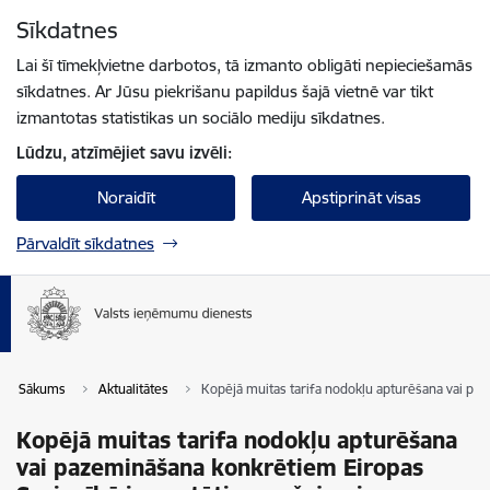
Pāriet uz lapas saturu
Sīkdatnes
Spied
lai meklētu
Enter
Lai šī tīmekļvietne darbotos, tā izmanto obligāti nepieciešamās
sīkdatnes. Ar Jūsu piekrišanu papildus šajā vietnē var tikt
izmantotas statistikas un sociālo mediju sīkdatnes.
Lūdzu, atzīmējiet savu izvēli:
Noraidīt
Apstiprināt visas
Pārvaldīt sīkdatnes
Sākums
Aktualitātes
Kopējā muitas tarifa nodokļu apturēšana vai p
Kopējā muitas tarifa nodokļu apturēšana
vai pazemināšana konkrētiem Eiropas