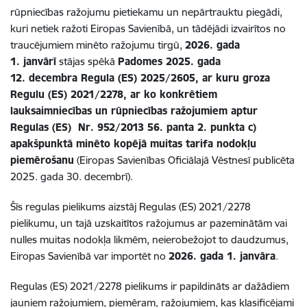
rūpniecības ražojumu pietiekamu un nepārtrauktu piegādi,
kuri netiek ražoti Eiropas Savienībā, un tādējādi izvairītos no
traucējumiem minēto ražojumu tirgū,
2026. gada
1. janvārī
stājas spēkā
Padomes 2025. gada
12. decembra Regula (ES) 2025/2605, ar kuru groza
Regulu (ES) 2021/2278, ar ko konkrētiem
lauksaimniecības un rūpniecības ražojumiem aptur
Regulas (ES) Nr. 952/2013 56. panta 2. punkta c)
apakšpunktā minēto kopējā muitas tarifa nodokļu
piemērošanu
(Eiropas Savienības Oficiālajā Vēstnesī publicēta
2025. gada 30. decembrī).
Šīs regulas pielikums aizstāj Regulas (ES) 2021/2278
pielikumu, un tajā uzskaitītos ražojumus ar pazeminātām vai
nulles muitas nodokļa likmēm, neierobežojot to daudzumus,
Eiropas Savienībā var importēt no
2026. gada 1. janvāra
.
Regulas (ES) 2021/2278 pielikums ir papildināts ar dažādiem
jauniem ražojumiem, piemēram, ražojumiem, kas klasificējami