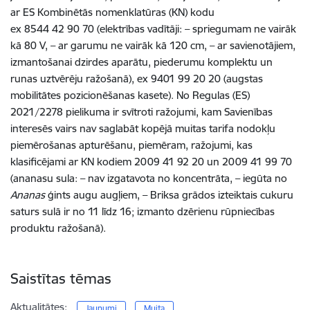
ar ES Kombinētās nomenklatūras (KN) kodu
ex 8544 42 90 70 (elektrības vadītāji: – spriegumam ne vairāk
kā 80 V, – ar garumu ne vairāk kā 120 cm, – ar savienotājiem,
izmantošanai dzirdes aparātu, piederumu komplektu un
runas uztvērēju ražošanā), ex 9401 99 20 20 (augstas
mobilitātes pozicionēšanas kasete). No Regulas (ES)
2021/2278 pielikuma ir svītroti ražojumi, kam Savienības
interesēs vairs nav saglabāt kopējā muitas tarifa nodokļu
piemērošanas apturēšanu, piemēram, ražojumi, kas
klasificējami ar KN kodiem 2009 41 92 20 un 2009 41 99 70
(ananasu sula: – nav izgatavota no koncentrāta, – iegūta no
Ananas
ģints augu augļiem, – Briksa grādos izteiktais cukuru
saturs sulā ir no 11 līdz 16; izmanto dzērienu rūpniecības
produktu ražošanā).
Saistītas tēmas
Aktualitātes:
Jaunumi
Muita