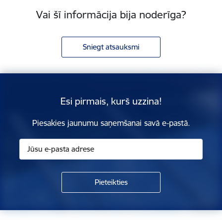
Vai šī informācija bija noderīga?
Sniegt atsauksmi
Esi pirmais, kurš uzzina!
Piesakies jaunumu saņemšanai savā e-pastā.
Kājene