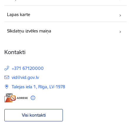
Lapas karte
Sīkdatņu izvēles maiņa
Kontakti
+371 67120000
E-pasts:
vid@vid.gov.lv
Talejas iela 1, Rīga, LV-1978
Visi kontakti