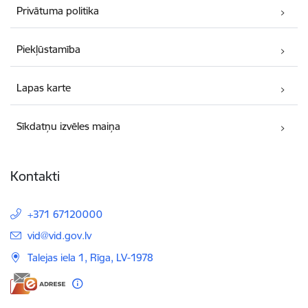
Privātuma politika
Piekļūstamība
Lapas karte
Sīkdatņu izvēles maiņa
Kontakti
+371 67120000
E-pasts:
vid@vid.gov.lv
Talejas iela 1, Rīga, LV-1978