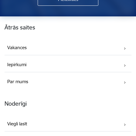
Kājene
Ātrās saites
Vakances
Iepirkumi
Par mums
Noderīgi
Viegli lasīt