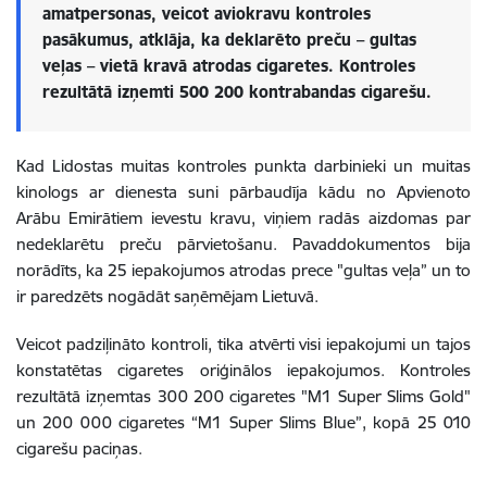
amatpersonas, veicot aviokravu kontroles
pasākumus, atklāja, ka deklarēto preču – gultas
veļas – vietā kravā atrodas cigaretes. Kontroles
rezultātā izņemti 500 200 kontrabandas cigarešu.
Kad Lidostas muitas kontroles punkta darbinieki un
muitas
kinologs ar dienesta suni pārbaudīja kādu no Apvienoto
Arābu Emirātiem ievestu kravu, viņiem radās aizdomas par
nedeklarētu preču pārvietošanu. Pavaddokumentos bija
norādīts, ka 25 iepakojumos atrodas prece "gultas veļa” un to
ir paredzēts nogādāt saņēmējam Lietuvā.
Veicot padziļināto kontroli, tika atvērti visi iepakojumi un tajos
konstatētas cigaretes oriģinālos iepakojumos. Kontroles
rezultātā izņemtas 300 200 cigaretes "M1 Super Slims Gold"
un 200 000 cigaretes “M1 Super Slims Blue”, kopā 25 010
cigarešu paciņas.