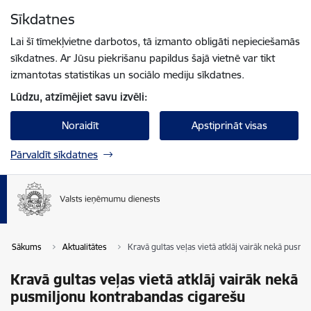
Pāriet uz lapas saturu
Sīkdatnes
Spied
lai meklētu
Enter
Lai šī tīmekļvietne darbotos, tā izmanto obligāti nepieciešamās
sīkdatnes. Ar Jūsu piekrišanu papildus šajā vietnē var tikt
izmantotas statistikas un sociālo mediju sīkdatnes.
Lūdzu, atzīmējiet savu izvēli:
Noraidīt
Apstiprināt visas
Pārvaldīt sīkdatnes
Sākums
Aktualitātes
Kravā gultas veļas vietā atklāj vairāk nekā pusm
Kravā gultas veļas vietā atklāj vairāk nekā
pusmiljonu kontrabandas cigarešu