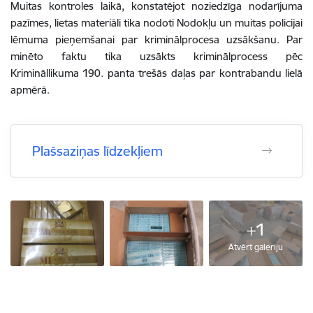
Muitas kontroles laikā, konstatējot noziedzīga nodarījuma
pazīmes, lietas materiāli tika nodoti Nodokļu un muitas policijai
lēmuma pieņemšanai par kriminālprocesa uzsākšanu. Par
minēto faktu tika uzsākts kriminālprocess pēc
Krimināllikuma 190. panta trešās daļas par kontrabandu lielā
apmērā.
Plašsaziņas līdzekļiem
+1
Atvērt galeriju