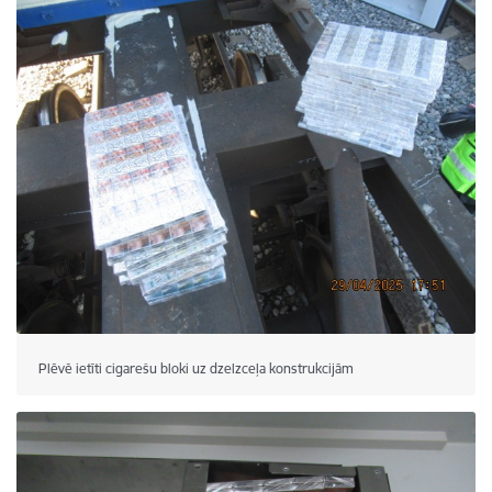
Plēvē ietīti cigarešu bloki uz dzelzceļa konstrukcijām