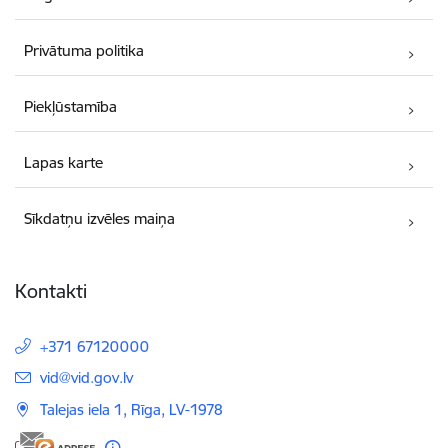
Privātuma politika
Piekļūstamība
Lapas karte
Sīkdatņu izvēles maiņa
Kontakti
+371 67120000
E-pasts:
vid@vid.gov.lv
Talejas iela 1, Rīga, LV-1978