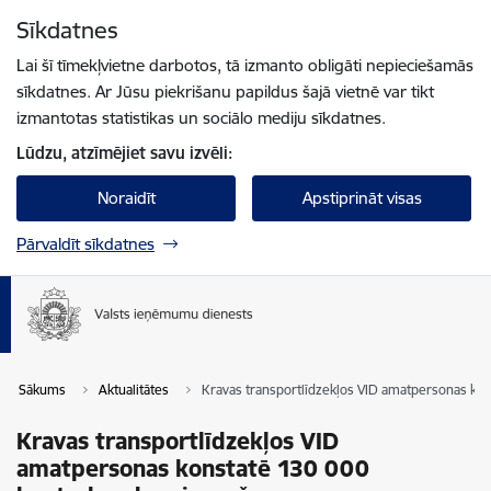
Pāriet uz lapas saturu
Sīkdatnes
Spied
lai meklētu
Enter
Lai šī tīmekļvietne darbotos, tā izmanto obligāti nepieciešamās
sīkdatnes. Ar Jūsu piekrišanu papildus šajā vietnē var tikt
izmantotas statistikas un sociālo mediju sīkdatnes.
Lūdzu, atzīmējiet savu izvēli:
Noraidīt
Apstiprināt visas
Pārvaldīt sīkdatnes
Sākums
Aktualitātes
Kravas transportlīdzekļos VID amatpersonas ko
Kravas transportlīdzekļos VID
amatpersonas konstatē 130 000