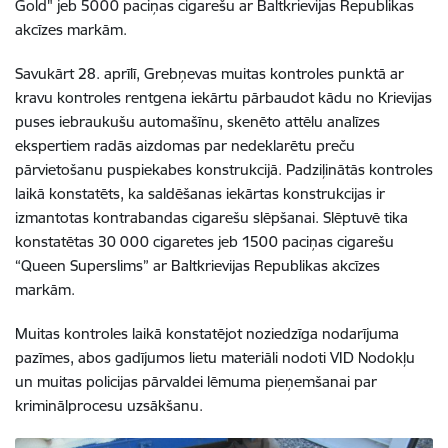
Gold" jeb 5000 paciņas cigarešu ar Baltkrievijas Republikas
akcīzes markām.
Savukārt 28. aprīlī, Grebņevas muitas kontroles punktā ar
kravu kontroles rentgena iekārtu pārbaudot kādu no Krievijas
puses iebraukušu automašīnu, skenēto attēlu analīzes
ekspertiem radās aizdomas par nedeklarētu preču
pārvietošanu puspiekabes konstrukcijā. Padziļinātās kontroles
laikā konstatēts, ka saldēšanas iekārtas konstrukcijas ir
izmantotas kontrabandas cigarešu slēpšanai. Slēptuvē tika
konstatētas 30 000 cigaretes jeb 1500 paciņas cigarešu
“Queen Superslims” ar Baltkrievijas Republikas akcīzes
markām.
Muitas kontroles laikā konstatējot noziedzīga nodarījuma
pazīmes, abos gadījumos lietu materiāli nodoti VID Nodokļu
un muitas policijas pārvaldei lēmuma pieņemšanai par
kriminālprocesu uzsākšanu.