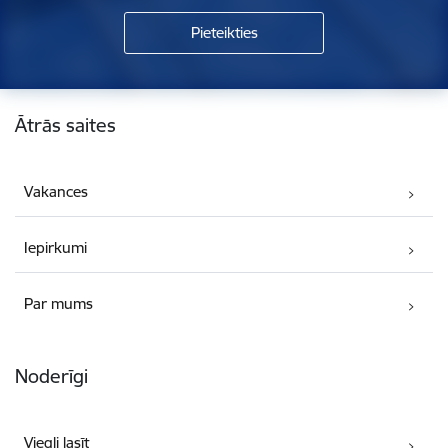
Kājene
Ātrās saites
Vakances
Iepirkumi
Par mums
Noderīgi
Viegli lasīt