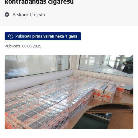
kontrabandas cigarešu
Atskaņot tekstu
Publicēts
pirms vairāk nekā 1 gada
Publicēts: 06.05.2025.