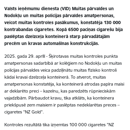
Valsts ieņēmumu dienesta (VID) Muitas pārvaldes un
Nodokļu un muitas policijas pārvaldes amatpersonas,
veicot muitas kontroles pasākumus, konstatēja 130 000
kontrabandas cigaretes. Kopā 6500 paciņas cigarešu bija
paslēptas dzelzceļa konteinerā starp pārvadātajām
precēm un kravas automašīnas konstrukcijās.
2025. gada 29. aprīlī - Šķirotavas muitas kontroles punkta
amatpersonas sadarbībā ar kolēģiem no Nodokļu un muitas
policijas pārvaldes veica padziļinātu muitas fizisko kontroli
kādai kravai dzelzceļa konteinerā. To atverot, muitas
amatpersonas konstatēja, ka konteinerā atrodas papīra maisi
ar deklarēto preci – kazeīnu, kas paredzēts rūpnieciskām
vajadzībām. Pārbaudot kravu, tika atklāts, ka konteinera
priekšpusē zem maisiem ir paslēptas nedeklarētas preces –
cigaretes "NZ Gold".
Kontroles rezultātā tika izņemtas 100 000 cigaretes "NZ