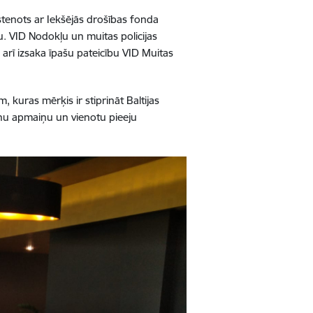
stenots ar Iekšējās drošības fonda
u. VID Nodokļu un muitas policijas
 arī izsaka īpašu pateicību VID Muitas
 kuras mērķis ir stiprināt Baltijas
šanu apmaiņu un vienotu pieeju