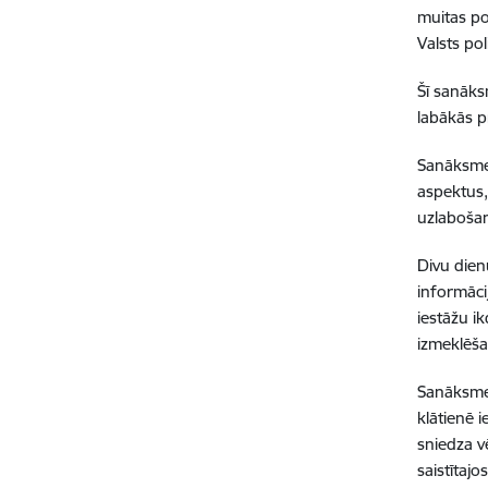
muitas po
Valsts po
Šī sanāksm
labākās 
Sanāksmes
aspektus,
uzlabošan
Divu dienu
informāci
iestāžu i
izmeklēša
Sanāksmes
klātienē 
sniedza v
saistītajo