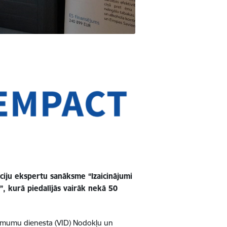
tūciju ekspertu sanāksme “Izaicinājumi
, kurā piedalījās vairāk nekā 50
eņēmumu dienesta (VID) Nodokļu un