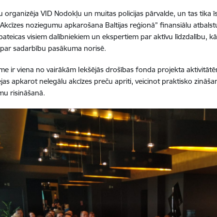
organizēja VID Nodokļu un muitas policijas pārvalde, un tas tika ī
“Akcīzes noziegumu apkarošana Baltijas reģionā” finansiālu atbalst
pateicas visiem dalībniekiem un ekspertiem par aktīvu līdzdalību, kā
 par sadarbību pasākuma norisē.
me ir viena no vairākām Iekšējās drošības fonda projekta aktivitātēm,
ējas apkarot nelegālu akcīzes preču apriti, veicinot praktisko zinā
umu risināšanā.