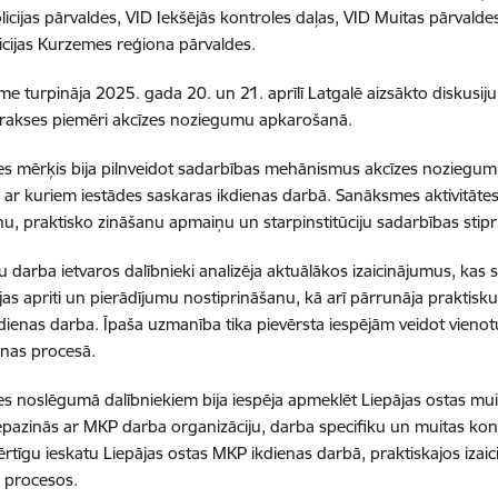
licijas pārvaldes, VID Iekšējās kontroles daļas, VID Muitas pārvald
licijas Kurzemes reģiona pārvaldes.
e turpināja 2025. gada 20. un 21. aprīlī Latgalē aizsākto diskusiju c
prakses piemēri akcīzes noziegumu apkarošanā.
 mērķis bija pilnveidot sadarbības mehānismus akcīzes noziegumu
 ar kuriem iestādes saskaras ikdienas darbā. Sanāksmes aktivitātes 
u, praktisko zināšanu apmaiņu un starpinstitūciju sadarbības stipr
 darba ietvaros dalībnieki analizēja aktuālākos izaicinājumus, kas sa
jas apriti un pierādījumu nostiprināšanu, kā arī pārrunāja praktisk
kdienas darba. Īpaša uzmanība tika pievērsta iespējām veidot vienot
nas procesā.
 noslēgumā dalībniekiem bija iespēja apmeklēt Liepājas ostas muit
iepazinās ar MKP darba organizāciju, darba specifiku un muitas ko
ērtīgu ieskatu Liepājas ostas MKP ikdienas darbā, praktiskajos iza
s procesos.