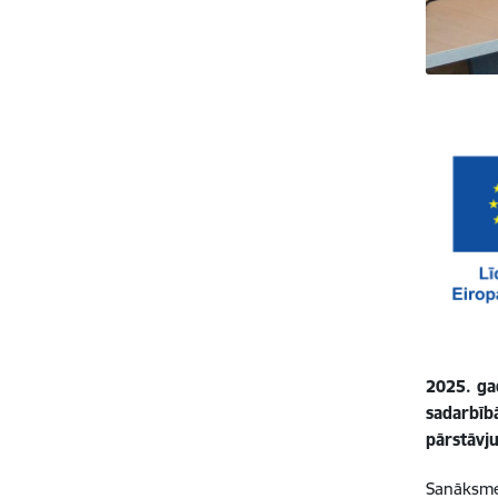
2025. gad
sadarbīb
pārstāvj
Sanāksme 