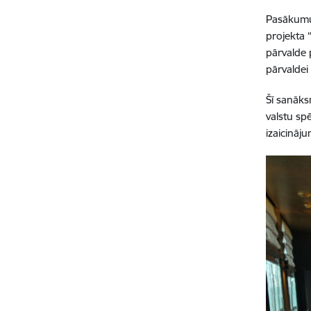
Pasākumu 
projekta 
pārvalde 
pārvaldei
Šī sanāks
valstu sp
izaicināj