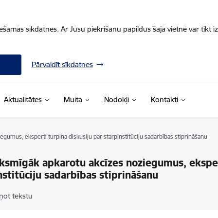
iešamās sīkdatnes. Ar Jūsu piekrišanu papildus šajā vietnē var tikt i
Pārvaldīt sīkdatnes
Aktualitātes
Muita
Nodokļi
Kontakti
egumus, eksperti turpina diskusiju par starpinstitūciju sadarbības stiprināšanu
iksmīgāk apkarotu akcīzes noziegumus, eksper
nstitūciju sadarbības stiprināšanu
ņot tekstu