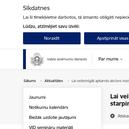
Pāriet uz lapas saturu
Sīkdatnes
Lai šī tīmekļvietne darbotos, tā izmanto obligāti nepiec
Lūdzu, atzīmējiet savu izvēli:
Noraidīt
Apstiprināt visas
Par mums
Sākums
Aktualitātes
Lai veiksmīgāk apkarotu akcīzes nozi
Lai ve
Jaunumi
starpi
Notikumu kalendārs
Atska
Biežāk uzdotie jautājumi
VID semināru materiāli