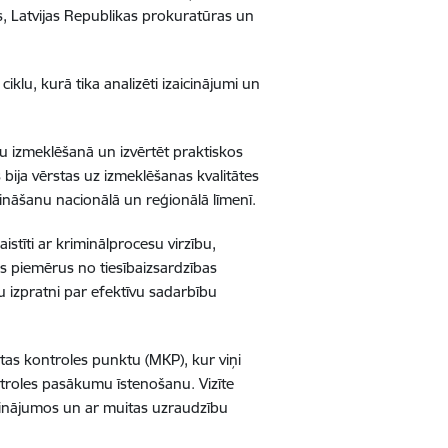
es, Latvijas Republikas prokuratūras un
iklu, kurā tika analizēti izaicinājumi un
 izmeklēšanā un izvērtēt praktiskos
bija vērstas uz izmeklēšanas kvalitātes
ināšanu nacionālā un reģionālā līmenī.
istīti ar kriminālprocesu virzību,
us piemērus no tiesībaizsardzības
u izpratni par efektīvu sadarbību
as kontroles punktu (MKP), kur viņi
ntroles pasākumu īstenošanu. Vizīte
icinājumos un ar muitas uzraudzību