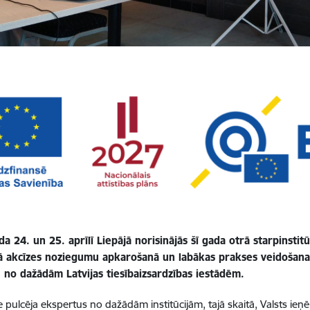
a 24. un 25. aprīlī Liepājā norisinājās šī gada otrā starpinsti
ā akcīzes noziegumu apkarošanā un labākas prakses veidošana”
u no dažādām Latvijas tiesībaizsardzības iestādēm.
pulcēja ekspertus no dažādām institūcijām, tajā skaitā, Valsts i