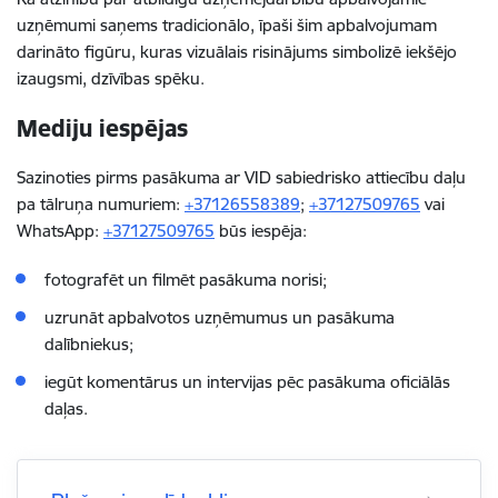
uzņēmumi saņems tradicionālo, īpaši šim apbalvojumam
darināto figūru, kuras vizuālais risinājums simbolizē iekšējo
izaugsmi, dzīvības spēku.
Mediju iespējas
Sazinoties pirms pasākuma ar VID sabiedrisko attiecību daļu
pa tālruņa numuriem:
+37126558389
;
+37127509765
vai
WhatsApp:
+37127509765
būs iespēja:
fotografēt un filmēt pasākuma norisi;
uzrunāt apbalvotos uzņēmumus un pasākuma
dalībniekus;
iegūt komentārus un intervijas pēc pasākuma oficiālās
daļas.