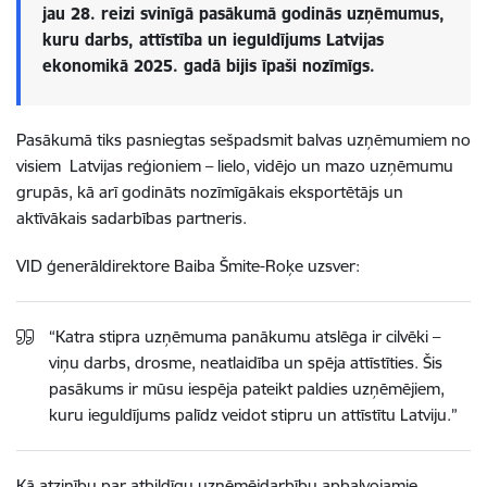
jau 28. reizi svinīgā pasākumā godinās uzņēmumus,
kuru darbs, attīstība un ieguldījums Latvijas
ekonomikā 2025. gadā bijis īpaši nozīmīgs.
Pasākumā tiks pasniegtas sešpadsmit balvas uzņēmumiem no
visiem Latvijas reģioniem – lielo, vidējo un mazo uzņēmumu
grupās, kā arī godināts nozīmīgākais eksportētājs un
aktīvākais sadarbības partneris.
VID ģenerāldirektore Baiba Šmite-Roķe uzsver:
“Katra stipra uzņēmuma panākumu atslēga ir cilvēki –
viņu darbs, drosme, neatlaidība un spēja attīstīties. Šis
pasākums ir mūsu iespēja pateikt paldies uzņēmējiem,
kuru ieguldījums palīdz veidot stipru un attīstītu Latviju.”
Kā atzinību par atbildīgu uzņēmējdarbību apbalvojamie