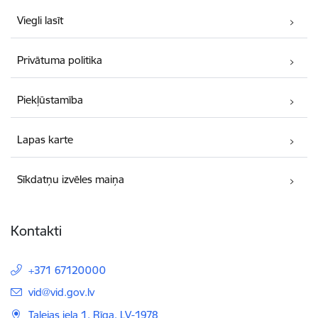
Viegli lasīt
Privātuma politika
Piekļūstamība
Lapas karte
Sīkdatņu izvēles maiņa
Kontakti
+371 67120000
E-pasts:
vid@vid.gov.lv
Talejas iela 1, Rīga, LV-1978