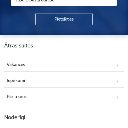
Kājene
Ātrās saites
Vakances
Iepirkumi
Par mums
Noderīgi