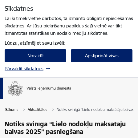
Pāriet uz lapas saturu
Sīkdatnes
Spied
lai meklētu
Enter
Lai šī tīmekļvietne darbotos, tā izmanto obligāti nepieciešamās
sīkdatnes. Ar Jūsu piekrišanu papildus šajā vietnē var tikt
izmantotas statistikas un sociālo mediju sīkdatnes.
Lūdzu, atzīmējiet savu izvēli:
Noraidīt
Apstiprināt visas
Pārvaldīt sīkdatnes
Sākums
Aktualitātes
Notiks svinīgā “Lielo nodokļu maksātāju balvas 
Notiks svinīgā “Lielo nodokļu maksātāju
balvas 2025” pasniegšana