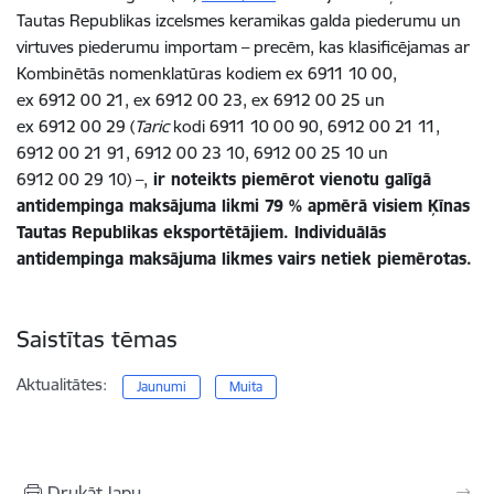
Tautas Republikas izcelsmes keramikas galda piederumu un
virtuves piederumu importam – precēm
, kas
klasificē
jamas
ar
K
ombinētās nomenklatūras
kodiem ex
6911
10
00,
ex
6912
00
21, ex
6912
00
23, ex
6912
00
25 un
ex
6912
00
29 (
Taric
kodi 6911
10
00
90, 6912
00 21
11,
6912
00
21
91, 6912
00
23
10, 6912
00
25
10 un
6912
00
29
10)
–
,
ir noteikts piemērot vienotu galīgā
antidempinga maksājuma likmi 79
% apmērā visiem Ķīnas
Tautas Republikas eksportētājiem. Individuālās
antidempinga maksājuma likmes vairs netiek piemērotas.
Saistītas tēmas
Aktualitātes:
Jaunumi
Muita
Drukāt lapu