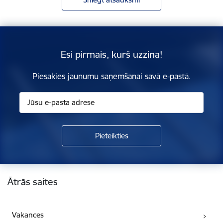
Esi pirmais, kurš uzzina!
Piesakies jaunumu saņemšanai savā e-pastā.
Kājene
Ātrās saites
Vakances