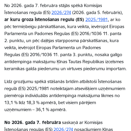
No 2026.
gada 7.
februāra stājās spēkā Komisijas
Īstenošanas regula (ES)
2026/274
(2026.
gada 5.
februāris),
ar kuru groza Īstenošanas regulu
(ES)
2025/1981
, ar ko
pēc termiņbeigu pārskatīšanas, kura veikta, ievērojot Eiropas
Parlamenta un Padomes Regulas
(ES)
2016/1036 11.
panta
2.
punktu, un pēc daļējas starpposma pārskatīšanas, kura
veikta, ievērojot Eiropas Parlamenta un Padomes
Regulas
(ES)
2016/1036 11.
panta 3.
punktu,
nosaka galīgo
antidempinga maksājumu Ķīnas Tautas Republikas izcelsmes
keramikas galda piederumu un virtuves piederumu importam.
Līdz grozījumu spēkā stāšanās brīdim atbilstoši Īstenošanas
regulā (ES) 2025/1981 noteiktajam atsevišķiem uzņēmumiem
piemēroja individuālās antidempinga maksājuma likmes no
13,1 % līdz 18,3 % apmērā, bet visiem pārējiem
uzņēmumiem – 36,1 % apmērā.
No 2026.
gada 7.
februāra
saskaņā ar Komisijas
Īstenošanas regulas
(ES)
2026/274
nosacījumiem
Ķīnas