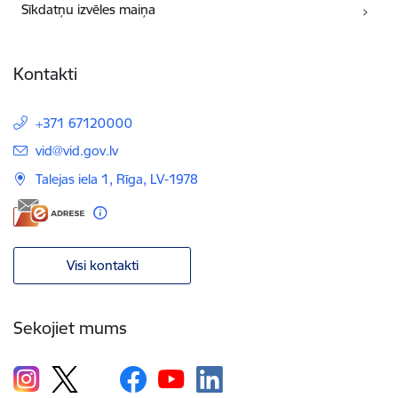
Sīkdatņu izvēles maiņa
Kontakti
+371 67120000
E-pasts:
vid@vid.gov.lv
Talejas iela 1, Rīga, LV-1978
Visi kontakti
Sekojiet mums