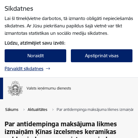
Pāriet uz lapas saturu
Sīkdatnes
Spied
lai meklētu
Enter
Lai šī tīmekļvietne darbotos, tā izmanto obligāti nepieciešamās
sīkdatnes. Ar Jūsu piekrišanu papildus šajā vietnē var tikt
izmantotas statistikas un sociālo mediju sīkdatnes.
Lūdzu, atzīmējiet savu izvēli:
Noraidīt
Apstiprināt visas
Pārvaldīt sīkdatnes
Sākums
Aktualitātes
Par antidempinga maksājuma likmes izmaiņām Ķ
Par antidempinga maksājuma likmes
izmaiņām Ķīnas izcelsmes keramikas