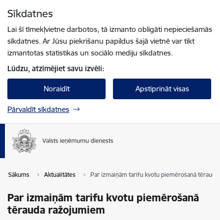
Pāriet uz lapas saturu
Sīkdatnes
Spied
lai meklētu
Enter
Lai šī tīmekļvietne darbotos, tā izmanto obligāti nepieciešamās
sīkdatnes. Ar Jūsu piekrišanu papildus šajā vietnē var tikt
izmantotas statistikas un sociālo mediju sīkdatnes.
Lūdzu, atzīmējiet savu izvēli:
Noraidīt
Apstiprināt visas
Pārvaldīt sīkdatnes
Sākums
Aktualitātes
Par izmaiņām tarifu kvotu piemērošanā tēraud
Par izmaiņām tarifu kvotu piemērošanā
tērauda ražojumiem