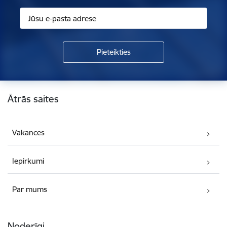
Kājene
Ātrās saites
Vakances
Iepirkumi
Par mums
Noderīgi