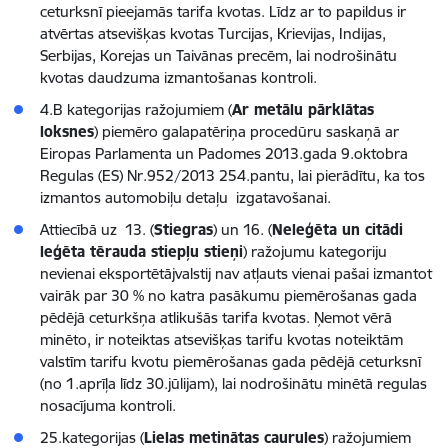
ceturksnī pieejamās tarifa kvotas. Līdz ar to papildus ir
atvērtas atsevišķas kvotas Turcijas, Krievijas, Indijas,
Serbijas, Korejas un Taivānas precēm, lai nodrošinātu
kvotas daudzuma izmantošanas kontroli.
4.B kategorijas ražojumiem (
Ar metālu pārklātas
loksnes
) piemēro galapatēriņa procedūru saskaņā ar
Eiropas Parlamenta un Padomes 2013.gada 9.oktobra
Regulas (ES) Nr.952/2013 254.pantu, lai pierādītu, ka tos
izmantos automobiļu detaļu izgatavošanai.
Attiecībā uz 13. (
Stiegras
) un 16. (
Neleģēta un citādi
leģēta tērauda stiepļu stieņi
) ražojumu kategoriju
nevienai eksportētājvalstij nav atļauts vienai pašai izmantot
vairāk par 30 % no katra pasākumu piemērošanas gada
pēdējā ceturkšņa atlikušās tarifa kvotas. Ņemot vērā
minēto, ir noteiktas atsevišķas tarifu kvotas noteiktām
valstīm tarifu kvotu piemērošanas gada pēdējā ceturksnī
(no 1.aprīļa līdz 30.jūlijam), lai nodrošinātu minētā regulas
nosacījuma kontroli.
25.kategorijas (
Lielas metinātas caurules
) ražojumiem