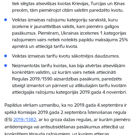
tiek slēgtas atsevišķas kvotas Krievijas, Turcijas un Ķīnas
precēm, tām piemērojot citām valstīm paredzēto kvotu.
Veiktas izmaiņas ražojumu kategoriju sarakstā, kuru
izcelsme ir jaunattīstības valstīs, kam piemēro galīgos
pasākumus. Piemēram, Ukrainas izcelsmes 1.kategorijas
ražojumiem vairs netiek noteikts papildu maksājums 25%
apmērā un attiecīgā tarifu kvota.
Veiktas izmaiņas tarifu kvotu sākotnējos daudzumos.
Neizmantotās tarifu kvotas, kas bija atvērtas atsevišķām
konkrētām valstīm, uz kurām vairs netiek attiecināti
Regulas 2019/1590 aizsardzības pasākumi, paredzēts
izbeigt izmantot un pārnest uz atlikušajām tarifu kvotām
attiecīgajās ražojumu kategorijās 2019.gada 4.novembrī.
Papildus vēršam uzmanību, ka no 2019.gada 4.septembra ir
spēkā Komisijas 2019.gada 2.septembra Īstenošanas regula
(ES)
2019/1382
, ar ko groza dažas regulas, ar kurām piemēro
antidempinga vai antisubsidēšanas pasākumus attiecībā uz
konkrētiem tērauda ražojumiem, uz kuriem attiecas