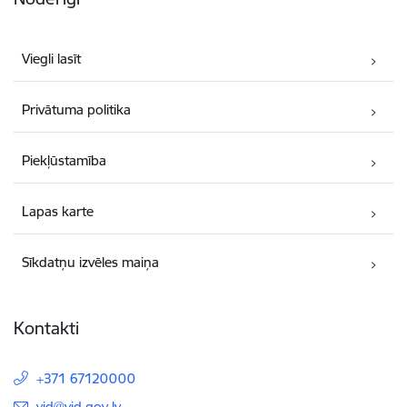
Viegli lasīt
Privātuma politika
Piekļūstamība
Lapas karte
Sīkdatņu izvēles maiņa
Kontakti
+371 67120000
E-pasts:
vid@vid.gov.lv