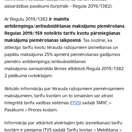
aizsardzības pasākumi (turpmāk – Regula 2019/1382).
Ar Regulu 2019/1382
ir mainīta
antidempinga/antisubsidēšanas maksājumu piemērošana
Regulas 2019/159 noteikto tarifu kvotu pārsniegšanas
maksājuma piemērošanas laikposmā
. Tas nozīmē, ka
attiecīgo tarifu kvotu tērauda ražojumiem izsmelšanas un
papildu maksājuma 25% apmērā piemērošanas gadījumos
piemēro antidempinga/antisubsidēšanas
maksājumu samazinātās likmes atbilstoši Regula 2019/1382
2.pielikumā noteiktajam.
Aktuālo informāciju par tērauda ražojumiem piemērojamiem
maksājumiem, tarifu kvotām un to izmaiņām var atrast
Integrētā tarifa vadības sistēmas (
ITVS
) sadaļā TARIC >
Pasākumi > Preces kodam.
Informācija par atkārtoti atvērtajām (pēc izsmelšanas) tarifu
kvotām ir pieejama ITVS sadaļā Tarifu kvotas > Meklēšana >