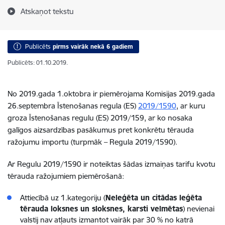
Atskaņot tekstu
Publicēts
pirms vairāk nekā 6 gadiem
Publicēts: 01.10.2019.
No 2019.gada 1.oktobra ir piemērojama Komisijas 2019.gada
26.septembra Īstenošanas regula (ES)
2019/1590
, ar kuru
groza Īstenošanas regulu (ES) 2019/159, ar ko nosaka
galīgos aizsardzības pasākumus pret konkrētu tērauda
ražojumu importu (turpmāk – Regula 2019/1590).
Ar Regulu 2019/1590 ir noteiktas šādas izmaiņas tarifu kvotu
tērauda ražojumiem piemērošanā:
Attiecībā uz 1.kategoriju (
Neleģēta un citādas leģēta
tērauda loksnes un sloksnes, karsti velmētas
) nevienai
valstij nav atļauts izmantot vairāk par 30 % no katrā