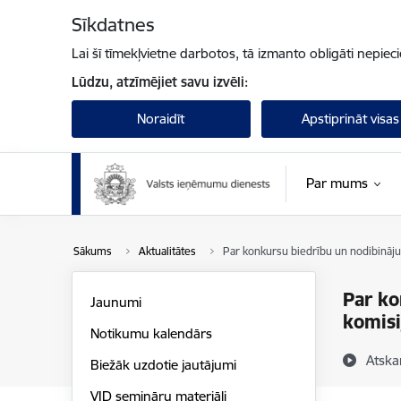
Pāriet uz lapas saturu
Sīkdatnes
Lai šī tīmekļvietne darbotos, tā izmanto obligāti nepiec
Lūdzu, atzīmējiet savu izvēli:
Noraidīt
Apstiprināt visas
Par mums
Sākums
Aktualitātes
Par konkursu biedrību un nodibināju
Par ko
Jaunumi
komisi
Notikumu kalendārs
Atska
Biežāk uzdotie jautājumi
VID semināru materiāli