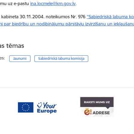
jumu uz e-pastu
ina.locmele@km.gov.lv
.
 kabineta 30.11.2004. noteikumos Nr. 976
“Sabiedriskā labuma ko
i par biedrību un nodibinājumu pārstāvju izvirzīšanu un iekļaušan
tas tēmas
es:
Jaunumi
Sabiedriskā labuma komisija