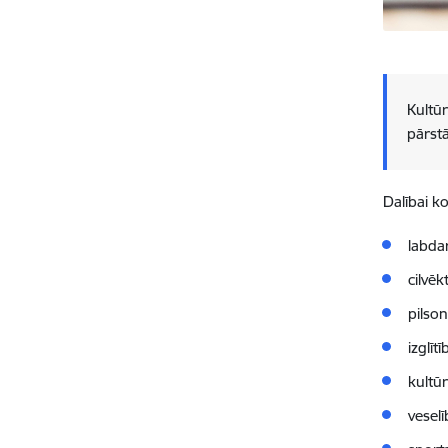
Kultūr
pārstā
Dalībai k
labda
cilvēk
pilson
izglīt
kultū
veselī