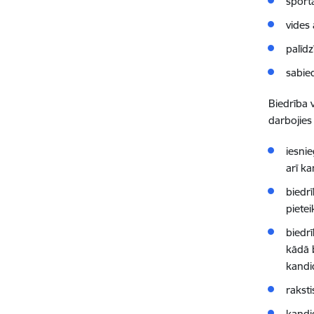
sporta
vides 
palīd
sabied
Biedrība 
darbojies
iesni
arī k
biedr
piete
biedr
kādā 
kandi
raksti
kandi