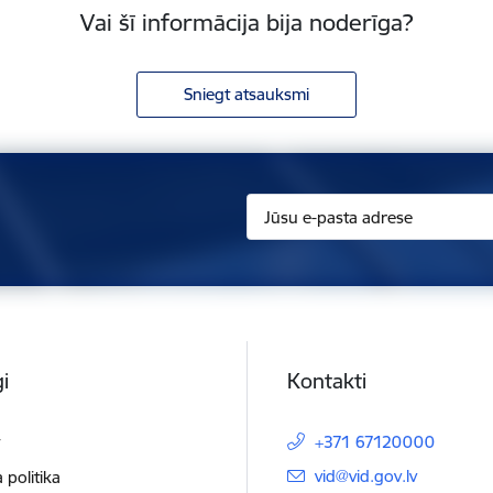
Vai šī informācija bija noderīga?
Sniegt atsauksmi
i
Kontakti
t
+371 67120000
E-pasts:
vid@vid.gov.lv
 politika