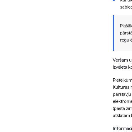
sabie
Plašāk
pārst
regul
Vēršam uz
izvēlēts 
Pieteikumi
Kultūras 
pārstāvju
elektroni
(pasta zī
atklātam 
Informāci