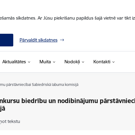
iešamās sīkdatnes. Ar Jūsu piekrišanu papildus šajā vietnē var tikt i
Pārvaldīt sīkdatnes
Aktualitātes
Muita
Nodokļi
Kontakti
mu pārstāvniecībai Sabiedriskā labuma komisijā
nkursu biedrību un nodibinājumu pārstāvniec
jā
ņot tekstu