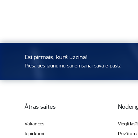
Esi pirmais, kurš uzzina!
Piesakies jaunumu saņemšanai savā e-pastā.
Kājene
Ātrās saites
Noderīg
Vakances
Viegli lasī
Iepirkumi
Privātuma