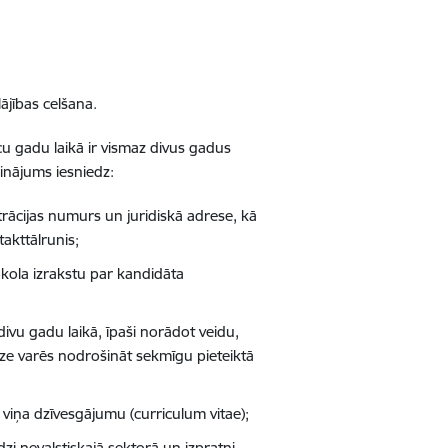
ājības celšana.
cu gadu laikā ir vismaz divus gadus
binājums iesniedz:
rācijas numurs un juridiskā adrese, kā
akttālrunis;
okola izrakstu par kandidāta
ivu gadu laikā, īpaši norādot veidu,
dze varēs nodrošināt sekmīgu pieteiktā
n viņa dzīvesgājumu (curriculum vitae);
zi nevalstiskajā sektorā un izpratni