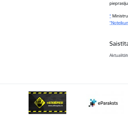
pieprasī
*
Ministru
“Noteikum
Saistī
Aktualitāt