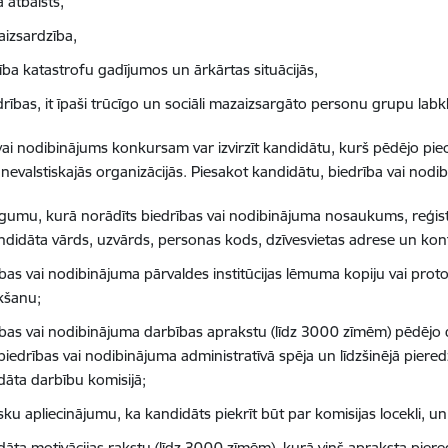
 atbalsts,
aizsardzība,
zība katastrofu gadījumos un ārkārtas situācijās,
rības, it īpaši trūcīgo un sociāli mazaizsargāto personu grupu labkl
vai nodibinājums konkursam var izvirzīt kandidātu, kurš pēdējo pie
 nevalstiskajās organizācijās. Piesakot kandidātu, biedrība vai nodi
egumu, kurā norādīts biedrības vai nodibinājuma nosaukums, reģist
andidāta vārds, uzvārds, personas kods, dzīvesvietas adrese un kont
ības vai nodibinājuma pārvaldes institūcijas lēmuma kopiju vai prot
ikšanu;
ības vai nodibinājuma darbības aprakstu (līdz 3000 zīmēm) pēdējo d
biedrības vai nodibinājuma administratīvā spēja un līdzšinējā piere
dāta darbību komisijā;
sku apliecinājumu, ka kandidāts piekrīt būt par komisijas locekli, u
dāta motivācijas rakstu (līdz 3000 zīmēm), kurā viņš apraksta piered