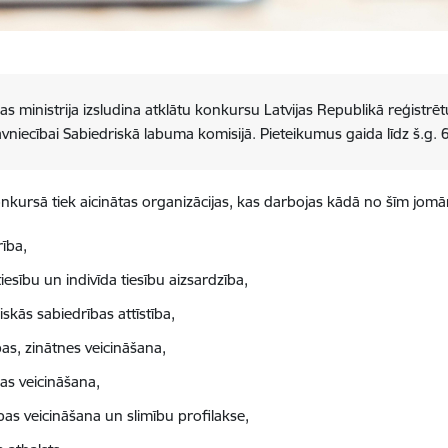
as ministrija izsludina atklātu konkursu Latvijas Republikā reģistr
vniecībai Sabiedriskā labuma komisijā. Pieteikumus gaida līdz š.g. 
onkursā tiek aicinātas organizācijas, kas darbojas kādā no šīm jom
rība,
tiesību un indivīda tiesību aizsardzība,
iskās sabiedrības attīstība,
ības, zinātnes veicināšana,
ras veicināšana,
bas veicināšana un slimību profilakse,