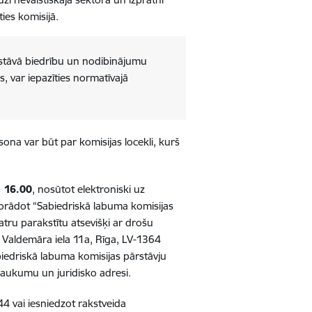
ies komisijā.
sastāvā biedrību un nodibinājumu
, var iepazīties normatīvajā
na var būt par komisijas locekli, kurš
. 16.00
, nosūtot elektroniski uz
 norādot “Sabiedriskā labuma komisijas
ru parakstītu atsevišķi ar drošu
. Valdemāra iela 11a, Rīga, LV-1364
iedriskā labuma komisijas pārstāvju
aukumu un juridisko adresi.
4 vai iesniedzot rakstveida