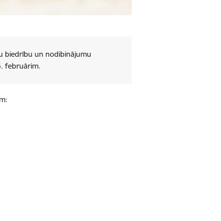
ētu biedrību un nodibinājumu
6. februārim.
ām: