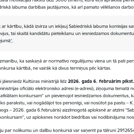
driskā labuma darbības jautājumos, kā arī pamato vēlēšanos darbot
 ar kārtību, kādā izvirza un iekļauj Sabiedriskā labuma komisijas 
āvjus, tai skaitā kandidātu pieteikšanu un iesniedzamos dokumentus
ējumā
*
.
manību, ka saskaņā ar normatīvo regulējumu viena un tā pati perso
konkursa kārtībā, ne vairāk kā divus termiņus pēc kārtas.
 jāiesniedz Kultūras ministrijā līdz
2026. gada 6. februārim plkst
ministrijas oficiālo elektronisko adresi (e-adresi), ziņojuma tematā
 atklātam konkursam” un pievienojot iesniedzamos dokumentus, kat
sko parakstu, vai nogādājot tos personīgi, vai nosūtot pa pastu – K
mogs – 2026. gada 6.februāris) aizzīmogotā aploksnē ar atzīmi “Sab
konkursam”, uz aploksnes norādot biedrības vai nodibinājuma nos
ju par nolikumu un dalību konkursā var saņemt pa tālruni 2912654