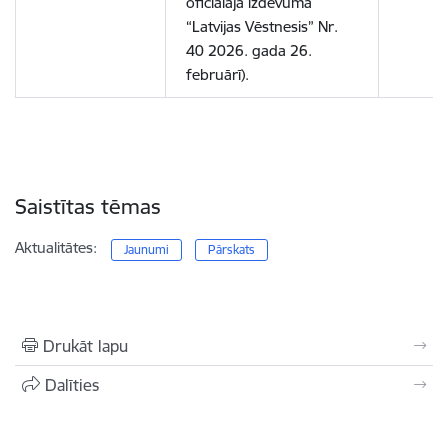
oficiālajā izdevumā
“Latvijas Vēstnesis” Nr.
40 2026. gada 26.
februārī).
Saistītas tēmas
Aktualitātes:
Jaunumi
Pārskats
Drukāt lapu
Dalīties