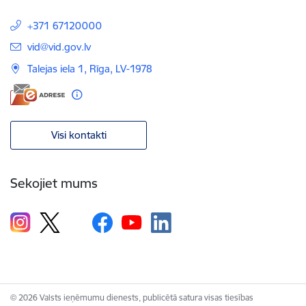
+371 67120000
E-pasts:
vid@vid.gov.lv
Talejas iela 1, Rīga, LV-1978
Visi kontakti
Sekojiet mums
© 2026 Valsts ieņēmumu dienests, publicētā satura visas tiesības