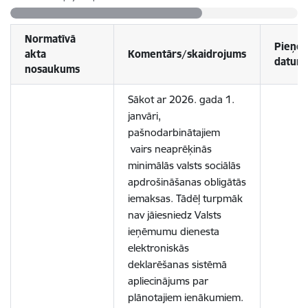
Normatīvā
Pieņe
akta
Komentārs/skaidrojums
datum
nosaukums
Sākot ar 2026. gada 1.
janvāri,
pašnodarbinātajiem
vairs neaprēķinās
minimālās valsts sociālās
apdrošināšanas obligātās
iemaksas. Tādēļ turpmāk
nav jāiesniedz Valsts
ieņēmumu dienesta
elektroniskās
deklarēšanas sistēmā
apliecinājums par
plānotajiem ienākumiem.