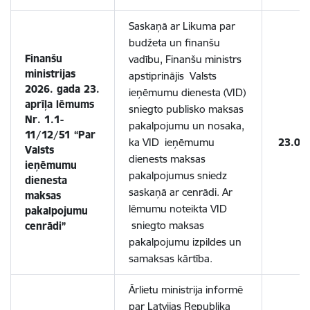
Saskaņā ar Likuma par
budžeta un finanšu
Finanšu
vadību, Finanšu ministrs
ministrijas
apstiprinājis Valsts
2026. gada 23.
ieņēmumu dienesta (VID)
aprīļa lēmums
sniegto publisko maksas
Nr. 1.1-
pakalpojumu un nosaka,
11/12/51 “Par
ka VID ieņēmumu
23.04
Valsts
dienests maksas
ieņēmumu
pakalpojumus sniedz
dienesta
saskaņā ar cenrādi. Ar
maksas
lēmumu noteikta VID
pakalpojumu
sniegto maksas
cenrādi”
pakalpojumu izpildes un
samaksas kārtība.
Ārlietu ministrija informē
par Latvijas Republika