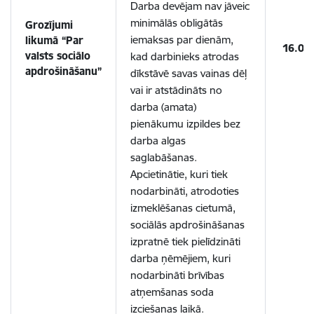
Darba devējam nav jāveic
minimālās obligātās
Grozījumi
iemaksas par dienām,
likumā “Par
16.04
valsts sociālo
kad darbinieks atrodas
apdrošināšanu”
dīkstāvē savas vainas dēļ
vai ir atstādināts no
darba (amata)
pienākumu izpildes bez
darba algas
saglabāšanas.
Apcietinātie, kuri tiek
nodarbināti, atrodoties
izmeklēšanas cietumā,
sociālās apdrošināšanas
izpratnē tiek pielīdzināti
darba ņēmējiem, kuri
nodarbināti brīvības
atņemšanas soda
izciešanas laikā.