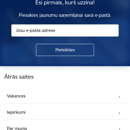
Esi pirmais, kurš uzzina!
Piesakies jaunumu saņemšanai savā e-pastā.
Kājene
Ātrās saites
Vakances
Iepirkumi
Par mums