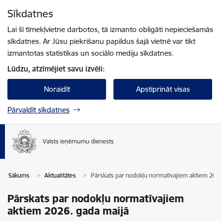
Pāriet uz lapas saturu
Sīkdatnes
Spied
lai meklētu
Enter
Lai šī tīmekļvietne darbotos, tā izmanto obligāti nepieciešamās
sīkdatnes. Ar Jūsu piekrišanu papildus šajā vietnē var tikt
izmantotas statistikas un sociālo mediju sīkdatnes.
Lūdzu, atzīmējiet savu izvēli:
Noraidīt
Apstiprināt visas
Pārvaldīt sīkdatnes
Sākums
Aktualitātes
Pārskats par nodokļu normatīvajiem aktiem 2026
Pārskats par nodokļu normatīvajiem
aktiem 2026. gada maijā