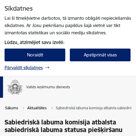
Pāriet uz lapas saturu
Sīkdatnes
Spied
lai meklētu
Enter
Lai šī tīmekļvietne darbotos, tā izmanto obligāti nepieciešamās
sīkdatnes. Ar Jūsu piekrišanu papildus šajā vietnē var tikt
izmantotas statistikas un sociālo mediju sīkdatnes.
Lūdzu, atzīmējiet savu izvēli:
Noraidīt
Apstiprināt visas
Pārvaldīt sīkdatnes
Sākums
Aktualitātes
Sabiedriskā labuma komisija atbalsta sabiedrisk
Sabiedriskā labuma komisija atbalsta
sabiedriskā labuma statusa piešķiršanu