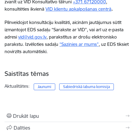
zvanīt uz VID Konsultatīvo tālruni
+371 67120000
,
konsultēties ikvienā
VID klientu apkalpošanas centrā
.
Pilnveidojot konsultāciju kvalitāti, aicinām jautājumus sūtīt
izmantojot EDS sadaļu “Sarakste ar VID”, vai arī uz e-pasta
adresi
vid@vid.gov.lv
, parakstītus ar drošu elektronisko
parakstu. Izvēloties sadaļu
“Sazinies ar mums”
, uz EDS tiksiet
novirzīts automātiski.
Saistītas tēmas
Aktualitātes:
Jaunumi
Sabiedriskā labuma komisija
Drukāt lapu
Dalīties