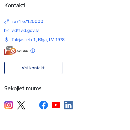
Kontakti
+371 67120000
E-pasts:
vid@vid.gov.lv
Talejas iela 1, Rīga, LV-1978
Visi kontakti
Sekojiet mums