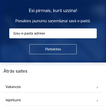
Esi pirmais, kurš uzzina!
Piesakies jaunumu saņemšanai savā e-pastā.
Kājene
Ātrās saites
Vakances
Iepirkumi