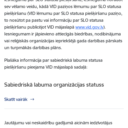
sev vēlamo veidu, kādā VID paziņos lēmumu par SLO statusa
piešķiršanu (VID lēmumu par SLO statusa piešķiršanu paziņo,
to nosūtot pa pastu vai informāciju par SLO statusa
piešķiršanu publicējot VID mājaslapā
www.vid.gov.lv
).
Iesniegumam ir jāpievieno attiecīgās biedrības, nodibinājuma
vai reliģiskās organizācijas iepriekšējā gada darbības pārskats
un turpmākās darbības plāns.
Plašāka informācija par sabiedriskā labuma statusa
piešķiršanu pieejama VID mājaslapā sadaļā:
Sabiedriskā labuma organizācijas statuss
Skatīt vairāk
Jautājumu vai neskaidrību gadījumā aicinām iedzīvotājus