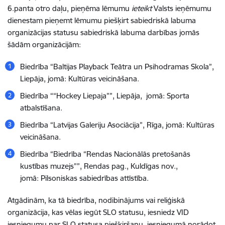
6.panta otro daļu, pieņēma lēmumu
ieteikt
Valsts ieņēmumu
dienestam pieņemt lēmumu piešķirt sabiedriskā labuma
organizācijas statusu sabiedriskā labuma darbības jomās
šādām organizācijām:
Biedrība “Baltijas Playback Teātra un Psihodramas Skola”,
Liepāja, jomā:
Kultūras veicināšana.
Biedrība ““Hockey Liepaja””, Liepāja, jomā:
Sporta
atbalstīšana.
Biedrība “Latvijas Galeriju Asociācija”, Rīga, jomā:
Kultūras
veicināšana.
Biedrība “Biedrība “Rendas Nacionālās pretošanās
kustības muzejs””, Rendas pag., Kuldīgas nov.,
jomā:
Pilsoniskas sabiedrības attīstība.
Atgādinām, ka tā biedrība, nodibinājums vai reliģiskā
organizācija, kas vēlas iegūt SLO statusu, iesniedz VID
iesniegumu par SLO statusa piešķiršanu, iesniegumā norādot