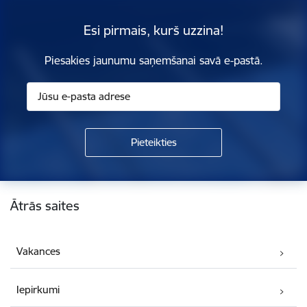
Esi pirmais, kurš uzzina!
Piesakies jaunumu saņemšanai savā e-pastā.
Kājene
Ātrās saites
Vakances
Iepirkumi