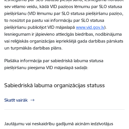
sev vēlamo veidu, kādā VID paziņos lēmumu par SLO statusa
piešķiršanu (VID lēmumu par SLO statusa piešķiršanu paziņo,
to nosūtot pa pastu vai informāciju par SLO statusa
piešķiršanu publicējot VID mājaslapā
www.vid.gov.lv
).
Iesniegumam ir jāpievieno attiecīgās biedrības, nodibinājuma
vai reliģiskās organizācijas iepriekšējā gada darbības pārskats
un turpmākās darbības plāns.
Plašāka informācija par sabiedriskā labuma statusa
piešķiršanu pieejama VID mājaslapā sadaļā:
Sabiedriskā labuma organizācijas statuss
Skatīt vairāk
Jautājumu vai neskaidrību gadījumā aicinām iedzīvotājus