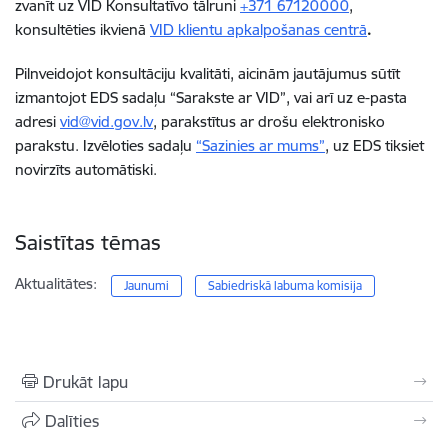
zvanīt uz VID Konsultatīvo tālruni
+371 67120000
,
konsultēties ikvienā
VID klientu apkalpošanas centrā
.
Pilnveidojot konsultāciju kvalitāti, aicinām jautājumus sūtīt
izmantojot EDS sadaļu “Sarakste ar VID”, vai arī uz e-pasta
adresi
vid@vid.gov.lv
, parakstītus ar drošu elektronisko
parakstu. Izvēloties sadaļu
“Sazinies ar mums”
, uz EDS tiksiet
novirzīts automātiski.
Saistītas tēmas
Aktualitātes:
Jaunumi
Sabiedriskā labuma komisija
Drukāt lapu
Dalīties