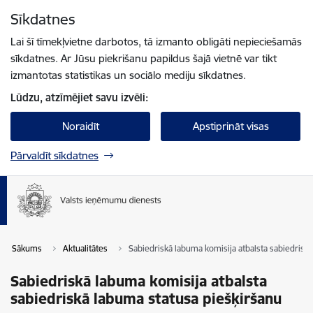
Pāriet uz lapas saturu
Sīkdatnes
Spied
lai meklētu
Enter
Lai šī tīmekļvietne darbotos, tā izmanto obligāti nepieciešamās
sīkdatnes. Ar Jūsu piekrišanu papildus šajā vietnē var tikt
izmantotas statistikas un sociālo mediju sīkdatnes.
Lūdzu, atzīmējiet savu izvēli:
Noraidīt
Apstiprināt visas
Pārvaldīt sīkdatnes
Sākums
Aktualitātes
Sabiedriskā labuma komisija atbalsta sabiedrisk
Sabiedriskā labuma komisija atbalsta
sabiedriskā labuma statusa piešķiršanu