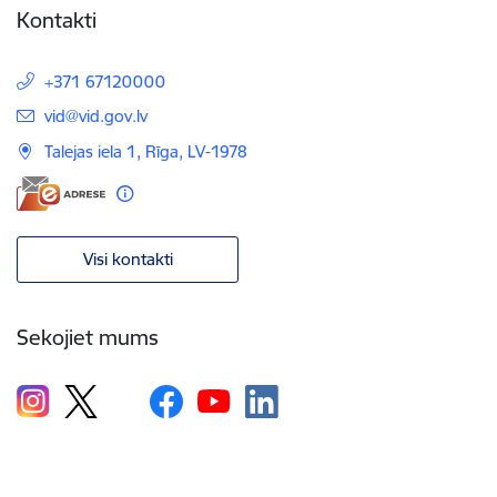
Kontakti
+371 67120000
E-pasts:
vid@vid.gov.lv
Talejas iela 1, Rīga, LV-1978
Visi kontakti
Sekojiet mums