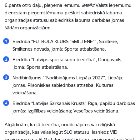
6.panta otro daļu, pieņēma lēmumu
ieteikt
Valsts ieņēmumu
dienestam pieņemt lēmumu piešķirt sabiedriskā labuma
organizācijas statusu sabiedriskā labuma darbības jomās
šādām organizācijām:
Biedrība “FUTBOLA KLUBS “SMILTENE””, Smiltene,
Smiltenes novads, jomā:
Sporta atbalstīšana.
Biedrība “Latvijas sporta suņu biedrība”, Daugavpils,
jomā:
Sporta atbalstīšana.
Nodibinājums “"Nodibinājums Liepāja 2027”, Liepāja,
jomās:
Pilsoniskas sabiedrības attīstība;
Kultūras
veicināšana.
Biedrība “Latvijas Sarkanais Krusts” Rīga, papildu darbības
jomās:
Izglītības veicināšana;
Veselības veicināšana.
Atgādinām, ka tā biedrība, nodibinājums vai reliģiskā
organizācija, kas vēlas iegūt SLO statusu, iesniedz VID
iesniegumu par SLO statusa piešķiršanu, iesniegumā norādot