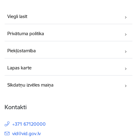
Viegli lasīt
Privātuma politika
Piekļūstamība
Lapas karte
Sīkdatņu izvēles maiņa
Kontakti
+371 67120000
E-pasts:
vid@vid.gov.lv