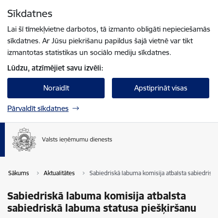
Pāriet uz lapas saturu
Sīkdatnes
Spied
lai meklētu
Enter
Lai šī tīmekļvietne darbotos, tā izmanto obligāti nepieciešamās
sīkdatnes. Ar Jūsu piekrišanu papildus šajā vietnē var tikt
izmantotas statistikas un sociālo mediju sīkdatnes.
Lūdzu, atzīmējiet savu izvēli:
Noraidīt
Apstiprināt visas
Pārvaldīt sīkdatnes
Sākums
Aktualitātes
Sabiedriskā labuma komisija atbalsta sabiedrisk
Sabiedriskā labuma komisija atbalsta
sabiedriskā labuma statusa piešķiršanu