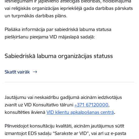
Iesniegumam ir jāpievieno attiecīgās biedrības, nodibinājuma
vai reliģiskās organizācijas iepriekšējā gada darbības pārskats
un turpmākās darbības plāns.
Plašāka informācija par sabiedriskā labuma statusa
piešķiršanu pieejama VID mājaslapā sadaļā:
Sabiedriskā labuma organizācijas statuss
Skatīt vairāk
Jautājumu vai neskaidrību gadījumā aicinām iedzīvotājus
zvanīt uz VID Konsultatīvo tālruni
+371 67120000
,
konsultēties ikvienā
VID klientu apkalpošanas centrā
.
Pilnveidojot konsultāciju kvalitāti, aicinām jautājumus sūtīt
izmantojot EDS sadaļu “Sarakste ar VID”, vai arī uz e-pasta