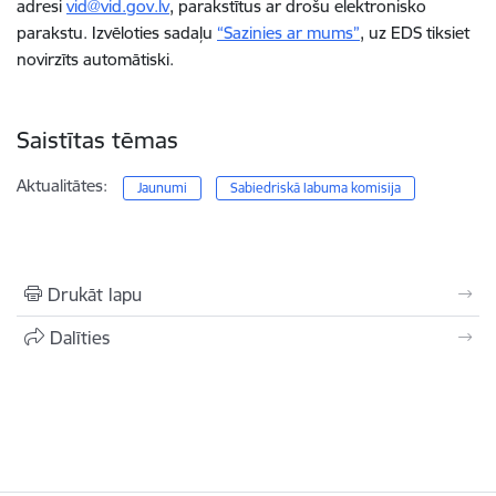
adresi
vid@vid.gov.lv
, parakstītus ar drošu elektronisko
parakstu. Izvēloties sadaļu
“Sazinies ar mums”
, uz EDS tiksiet
novirzīts automātiski.
Saistītas tēmas
Aktualitātes:
Jaunumi
Sabiedriskā labuma komisija
Drukāt lapu
Dalīties