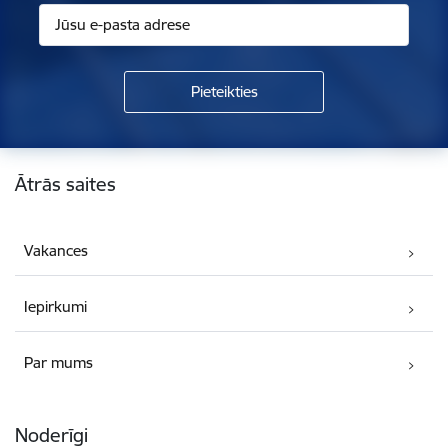
Kājene
Ātrās saites
Vakances
Iepirkumi
Par mums
Noderīgi