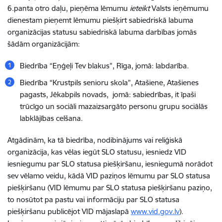
6.panta otro daļu, pieņēma lēmumu
ieteikt
Valsts ieņēmumu
dienestam pieņemt lēmumu piešķirt sabiedriskā labuma
organizācijas statusu sabiedriskā labuma darbības jomās
šādām organizācijām:
Biedrība “Eņģeļi Tev blakus”, Rīga, jomā:
labdarība.
Biedrība “Krustpils senioru skola”, Atašiene, Atašienes
pagasts, Jēkabpils novads, jomā:
sabiedrības, it īpaši
trūcīgo un sociāli mazaizsargāto personu grupu sociālās
labklājības celšana.
Atgādinām, ka tā biedrība, nodibinājums vai reliģiskā
organizācija, kas vēlas iegūt SLO statusu, iesniedz VID
iesniegumu par SLO statusa piešķiršanu, iesniegumā norādot
sev vēlamo veidu, kādā VID paziņos lēmumu par SLO statusa
piešķiršanu (VID lēmumu par SLO statusa piešķiršanu paziņo,
to nosūtot pa pastu vai informāciju par SLO statusa
piešķiršanu publicējot VID mājaslapā
www.vid.gov.lv
).