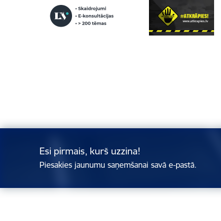
Esi pirmais, kurš uzzina!
Piesakies jaunumu saņemšanai savā e-pastā.
Kājene