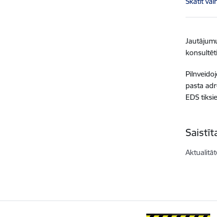
Skatīt vai
Jautājumu
konsultēt
Pilnveidoj
pasta adr
EDS tiksie
Saistī
Aktualitāt