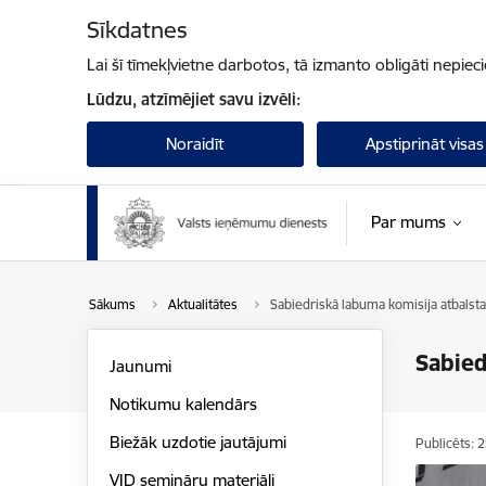
Pāriet uz lapas saturu
Sīkdatnes
Lai šī tīmekļvietne darbotos, tā izmanto obligāti nepiec
Lūdzu, atzīmējiet savu izvēli:
Noraidīt
Apstiprināt visas
Par mums
Sākums
Aktualitātes
Sabiedriskā labuma komisija atbalsta
Sabied
Jaunumi
Notikumu kalendārs
Biežāk uzdotie jautājumi
Publicēts: 
VID semināru materiāli