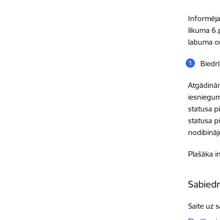
Informēja
likuma 6
labuma or
Biedr
Atgādinām
iesniegum
statusa p
statusa p
nodibināj
Plašāka i
Sabiedr
Saite uz 