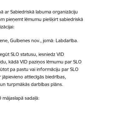
ā ar Sabiedriskā labuma organizāciju
m pieņemt lēmumu piešķirt sabiedriskā
ācijai:
bene, Gulbenes nov., jomā:
Labdarība.
 iegūt SLO statusu, iesniedz VID
eidu, kādā VID paziņos lēmumu par SLO
ūtot pa pastu vai informāciju par SLO
 jāpievieno attiecīgās biedrības,
s un turpmākās darbības plāns.
D mājaslapā sadaļā: