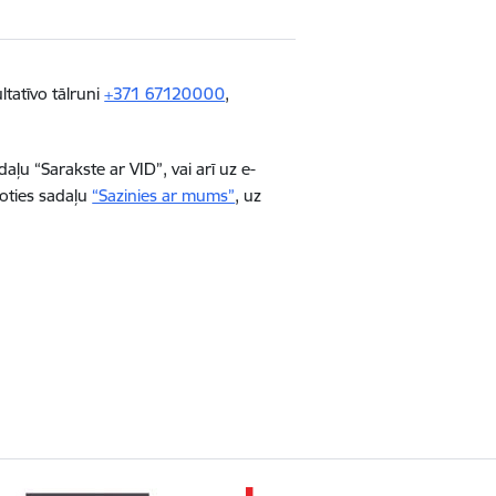
tatīvo tālruni
+371 67120000
,
daļu “Sarakste ar VID”, vai arī uz e-
loties sadaļu
“Sazinies ar mums”
, uz