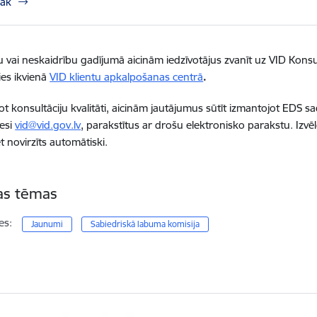
rāk
 vai neskaidrību gadījumā aicinām iedzīvotājus zvanīt uz VID Konsul
ies ikvienā
VID klientu apkalpošanas centrā
.
ot konsultāciju kvalitāti, aicinām jautājumus sūtīt izmantojot EDS sa
esi
vid@vid.gov.lv
, parakstītus ar drošu elektronisko parakstu. Izvē
t novirzīts automātiski.
tas tēmas
es:
Jaunumi
Sabiedriskā labuma komisija