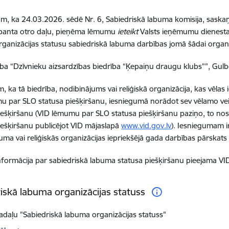
m, ka 24.03.2026. sēdē Nr. 6, Sabiedriskā labuma komisija, saskaņ
.panta otro daļu, pieņēma lēmumu
ieteikt
Valsts ieņēmumu dienesta
ganizācijas statusu sabiedriskā labuma darbības jomā šādai organiz
ība “Dzīvnieku aizsardzības biedrība “Ķepaiņu draugu klubs””, Gul
, ka tā biedrība, nodibinājums vai reliģiskā organizācija, kas vēlas
u par SLO statusa piešķiršanu, iesniegumā norādot sev vēlamo v
iešķiršanu (VID lēmumu par SLO statusa piešķiršanu paziņo, to nos
iešķiršanu publicējot VID mājaslapā
www.vid.gov.lv
). Iesniegumam ir
uma vai reliģiskās organizācijas iepriekšējā gada darbības pārskat
nformācija par sabiedriskā labuma statusa piešķiršanu pieejama VI
iskā labuma organizācijas statuss
sadaļu "Sabiedriskā labuma organizācijas statuss"