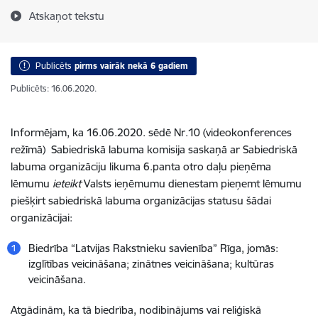
Atskaņot tekstu
Publicēts
pirms vairāk nekā 6 gadiem
Publicēts: 16.06.2020.
Informējam, ka 16.06.2020. sēdē Nr.10 (videokonferences
režīmā) Sabiedriskā labuma komisija saskaņā ar Sabiedriskā
labuma organizāciju likuma 6.panta otro daļu pieņēma
lēmumu
ieteikt
Valsts ieņēmumu dienestam pieņemt lēmumu
piešķirt sabiedriskā labuma organizācijas statusu šādai
organizācijai:
Biedrība “Latvijas Rakstnieku savienība” Rīga, jomās:
izglītības veicināšana; zinātnes veicināšana; kultūras
veicināšana.
Atgādinām, ka tā biedrība, nodibinājums vai reliģiskā