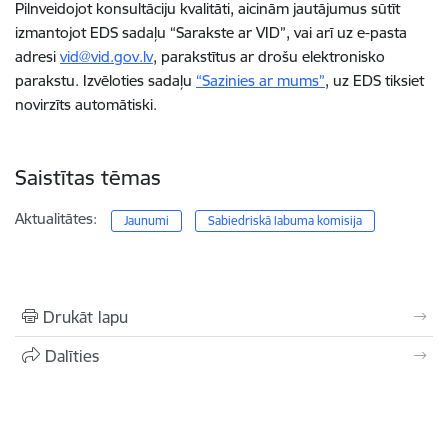
Pilnveidojot konsultāciju kvalitāti, aicinām jautājumus sūtīt
izmantojot EDS sadaļu “Sarakste ar VID”, vai arī uz e-pasta
adresi
vid@vid.gov.lv
, parakstītus ar drošu elektronisko
parakstu. Izvēloties sadaļu
“Sazinies ar mums”
, uz EDS tiksiet
novirzīts automātiski.
Saistītas tēmas
Aktualitātes:
Jaunumi
Sabiedriskā labuma komisija
Drukāt lapu
Dalīties