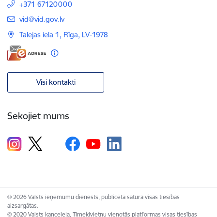
+371 67120000
E-pasts:
vid@vid.gov.lv
Talejas iela 1, Rīga, LV-1978
Visi kontakti
Sekojiet mums
© 2026 Valsts ieņēmumu dienests, publicētā satura visas tiesības
aizsargātas.
© 2020 Valsts kanceleja, Tīmekļvietņu vienotās platformas visas tiesības