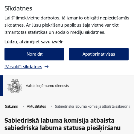
Pāriet uz lapas saturu
Sīkdatnes
Spied
lai meklētu
Enter
Lai šī tīmekļvietne darbotos, tā izmanto obligāti nepieciešamās
sīkdatnes. Ar Jūsu piekrišanu papildus šajā vietnē var tikt
izmantotas statistikas un sociālo mediju sīkdatnes.
Lūdzu, atzīmējiet savu izvēli:
Noraidīt
Apstiprināt visas
Pārvaldīt sīkdatnes
Sākums
Aktualitātes
Sabiedriskā labuma komisija atbalsta sabiedrisk
Sabiedriskā labuma komisija atbalsta
sabiedriskā labuma statusa piešķiršanu