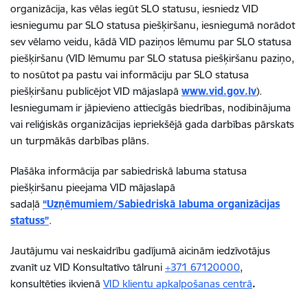
organizācija, kas vēlas iegūt SLO statusu, iesniedz VID
iesniegumu par SLO statusa piešķiršanu, iesniegumā norādot
sev vēlamo veidu, kādā VID paziņos lēmumu par SLO statusa
piešķiršanu (VID lēmumu par SLO statusa piešķiršanu paziņo,
to nosūtot pa pastu vai informāciju par SLO statusa
piešķiršanu publicējot VID mājaslapā
www.vid.gov.lv
).
Iesniegumam ir jāpievieno attiecīgās biedrības, nodibinājuma
vai reliģiskās organizācijas iepriekšējā gada darbības pārskats
un turpmākās darbības plāns.
Plašāka informācija par sabiedriskā labuma statusa
piešķiršanu pieejama VID mājaslapā
sadaļā
“Uzņēmumiem/Sabiedriskā labuma organizācijas
statuss”
.
Jautājumu vai neskaidrību gadījumā aicinām iedzīvotājus
zvanīt uz VID Konsultatīvo tālruni
+371 67120000
,
konsultēties ikvienā
VID klientu apkalpošanas centrā
.