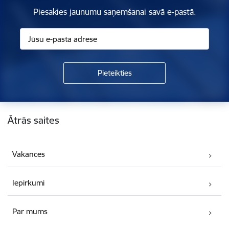
Piesakies jaunumu saņemšanai savā e-pastā.
Kājene
Ātrās saites
Vakances
Iepirkumi
Par mums