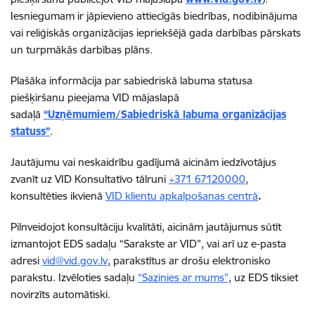
Iesniegumam ir jāpievieno attiecīgās biedrības, nodibinājuma
vai reliģiskās organizācijas iepriekšējā gada darbības pārskats
un turpmākās darbības plāns.
Plašāka informācija par sabiedriskā labuma statusa
piešķiršanu pieejama VID mājaslapā
sadaļā
“Uzņēmumiem/Sabiedriskā labuma organizācijas
statuss”
.
Jautājumu vai neskaidrību gadījumā aicinām iedzīvotājus
zvanīt uz VID Konsultatīvo tālruni
+371 67120000
,
konsultēties ikvienā
VID klientu apkalpošanas centrā
.
Pilnveidojot konsultāciju kvalitāti, aicinām jautājumus sūtīt
izmantojot EDS sadaļu “Sarakste ar VID”, vai arī uz e-pasta
adresi
vid@vid.gov.lv
, parakstītus ar drošu elektronisko
parakstu. Izvēloties sadaļu
“Sazinies ar mums”
, uz EDS tiksiet
novirzīts automātiski.