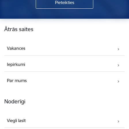
Kājene
Ātrās saites
Vakances
Iepirkumi
Par mums
Noderīgi
Viegli lasīt