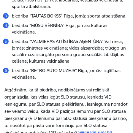
sporta atbalstīšana.
biedrība “TAUTAS BOKSS” Rīga, jomā: sporta atbalstīšana.
biedrība “MŪSU BĒRNĪBA” Rīga, jomās: kultūras
veicināšana.
biedrība “VALMIERAS ATTĪSTĪBAS AĢENTŪRA” Valmiera,
jomās: zinātnes veicināšana; vides aizsardzība; trūcīgo un
sociāli mazaizsargāto personu grupu sociālās labklājības
celšana; kultūras veicināšana.
biedrība “RETRO AUTO MUZEJS” Rīga, jomās: izglītības
veicināšana.
Atgādinām, ka tā biedrība, nodibinājums vai reliģiskā
organizācija, kas vēlas iegūt SLO statusu, iesniedz VID
iesniegumu par SLO statusa piešķiršanu, iesniegumā norādot
sev vēlamo veidu, kādā VID paziņos lēmumu par SLO statusa
piešķiršanu (VID lēmumu par SLO statusa piešķiršanu paziņo,
to nosūtot pa pastu vai informāciju par SLO statusa
piešķiršanu publicējot VID mājaslapā
www.vid.gov.lv
).