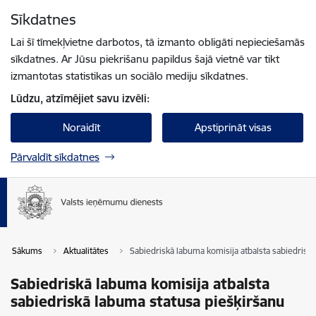
Pāriet uz lapas saturu
Sīkdatnes
Spied
lai meklētu
Enter
Lai šī tīmekļvietne darbotos, tā izmanto obligāti nepieciešamās
sīkdatnes. Ar Jūsu piekrišanu papildus šajā vietnē var tikt
izmantotas statistikas un sociālo mediju sīkdatnes.
Lūdzu, atzīmējiet savu izvēli:
Noraidīt
Apstiprināt visas
Pārvaldīt sīkdatnes
Sākums
Aktualitātes
Sabiedriskā labuma komisija atbalsta sabiedrisk
Sabiedriskā labuma komisija atbalsta
sabiedriskā labuma statusa piešķiršanu