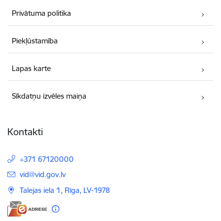
Privātuma politika
Piekļūstamība
Lapas karte
Sīkdatņu izvēles maiņa
Kontakti
+371 67120000
E-pasts:
vid@vid.gov.lv
Talejas iela 1, Rīga, LV-1978