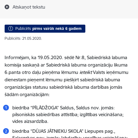
Atskaņot tekstu
Publicēts
pirms vairāk nekā 6 gadiem
Publicēts: 21.05.2020.
Informējam, ka 19.05.2020. sēdē Nr.8, Sabiedriskā labuma
komisija saskaņā ar Sabiedriskā labuma organizāciju likuma
6.panta otro daļu pieņēma lēmumu
ieteikt
Valsts ieņēmumu
dienestam pieņemt lēmumu piešķirt sabiedriskā labuma
organizācijas statusu sabiedriskā labuma darbības jomās
šādām organizācijām:
biedrība “PĪLĀDŽOGA” Saldus, Saldus nov. jomās:
pilsoniskās sabiedrības attīstība; izglītības veicināšana;
vides aizsardzība.
biedrība “DŪJAS JĀTNIEKU SKOLA” Liepupes pag.,
Salacgrīvas nov. jomās: labdarība; veselības veicināšana;