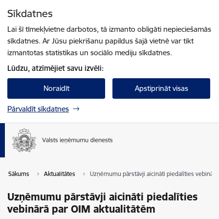
Pāriet uz lapas saturu
Sīkdatnes
Spied
lai meklētu
Enter
Lai šī tīmekļvietne darbotos, tā izmanto obligāti nepieciešamās
sīkdatnes. Ar Jūsu piekrišanu papildus šajā vietnē var tikt
izmantotas statistikas un sociālo mediju sīkdatnes.
Lūdzu, atzīmējiet savu izvēli:
Noraidīt
Apstiprināt visas
Pārvaldīt sīkdatnes
Sākums
Aktualitātes
Uzņēmumu pārstāvji aicināti piedalīties vebinārā
Uzņēmumu pārstāvji aicināti piedalīties
vebinārā par OIM aktualitātēm