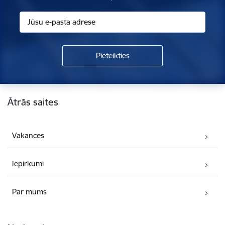
Kājene
Ātrās saites
Vakances
Iepirkumi
Par mums