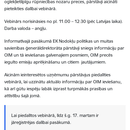
oglekļietilpīgu rūpniecības nozaru preces, pārstāvji aicināti
pieteikties dalībai vebinārā.
Vebinārs norisināsies no pl. 11.00 – 12:30 (pēc Latvijas laika).
Darba valoda – angļu.
Informatīvajā pasākumā EK Nodokļu politikas un muitas
savienības ģenerāldirektorāta pārstāvji sniegs informāciju par
OIM un tā ieviešanas galvenajiem posmiem, OIM precēs
iegulto emisiju aprēķināšanu un citiem jautājumiem.
Aicinām ieinteresētos uzņēmumu pārstāvjus piedalīties
vebinārā, lai uzzinātu aktuālo informāciju par OIM ieviešanu,
kā arī gūtu iespēju labāk izprast turpmākās prasības un
attīstību šajā jomā.
Lai piedalītos vebinārā, līdz š.g. 17. martam ir
jāreģistrējas dalībai pasākumā.