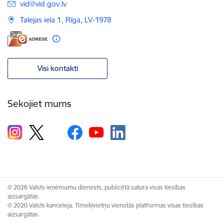
E-pasts:
vid@vid.gov.lv
Talejas iela 1, Rīga, LV-1978
Visi kontakti
Sekojiet mums
© 2026 Valsts ieņēmumu dienests, publicētā satura visas tiesības
aizsargātas.
© 2020 Valsts kanceleja, Tīmekļvietņu vienotās platformas visas tiesības
aizsargātas.