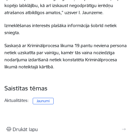
kopējo labklājību, kā arī izskaust negodprātīgu ierēdņu
atrašanos atbildīgos amatos,” uzsver I. Jaunzeme.
Izmeklēšanas interesēs plašāka informācija šobrīd netiek
sniegta.
Saskaņā ar Kriminālprocesa likuma 19.pantu neviena persona
netiek uzskatīta par vainīgu, kamēr tās vaina noziedzīga
nodarījuma izdarīšanā netiek konstatēta Kriminālprocesa
likumā noteiktajā kārtībā.
Saistītas tēmas
Aktualitātes:
Jaunumi
Drukāt lapu