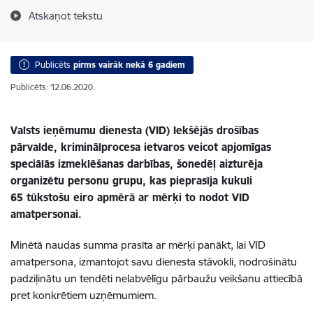
Atskaņot tekstu
Publicēts
pirms vairāk nekā 6 gadiem
Publicēts: 12.06.2020.
Valsts ieņēmumu dienesta (VID) Iekšējās drošības
pārvalde, kriminālprocesa ietvaros veicot apjomīgas
speciālās izmeklēšanas darbības, šonedēļ aizturēja
organizētu personu grupu, kas pieprasīja kukuli
65 tūkstošu eiro apmērā ar mērķi to nodot VID
amatpersonai.
Minētā naudas summa prasīta ar mērķi panākt, lai VID
amatpersona, izmantojot savu dienesta stāvokli, nodrošinātu
padziļinātu un tendēti nelabvēlīgu pārbaužu veikšanu attiecībā
pret konkrētiem uzņēmumiem.