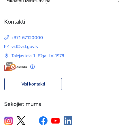
Sīkdatņu izvēles maiņa
Kontakti
+371 67120000
E-pasts:
vid@vid.gov.lv
Talejas iela 1, Rīga, LV-1978
Visi kontakti
Sekojiet mums