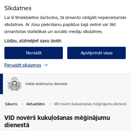
Pāriet uz lapas saturu
Sīkdatnes
Spied
lai meklētu
Enter
Lai šī tīmekļvietne darbotos, tā izmanto obligāti nepieciešamās
sīkdatnes. Ar Jūsu piekrišanu papildus šajā vietnē var tikt
izmantotas statistikas un sociālo mediju sīkdatnes.
Lūdzu, atzīmējiet savu izvēli:
Noraidīt
Apstiprināt visas
Pārvaldīt sīkdatnes
Sākums
Aktualitātes
VID novērš kukuļošanas mēģinājumu dienestā
VID novērš kukuļošanas mēģinājumu
dienestā