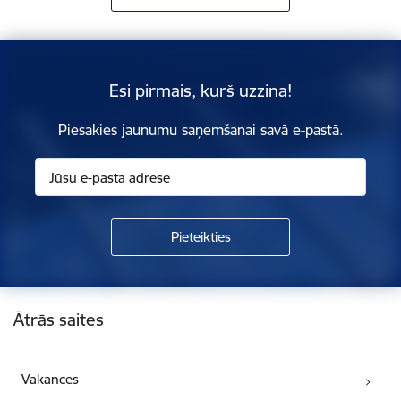
Esi pirmais, kurš uzzina!
Piesakies jaunumu saņemšanai savā e-pastā.
Kājene
Ātrās saites
Vakances