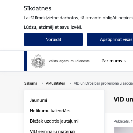
Pāriet uz lapas saturu
Sīkdatnes
Lai šī tīmekļvietne darbotos, tā izmanto obligāti nepiec
Lūdzu, atzīmējiet savu izvēli:
Noraidīt
Apstiprināt visas
Par mums
Sākums
Aktualitātes
VID un Drošības profesionāļu asociā
VID un
Jaunumi
Notikumu kalendārs
Biežāk uzdotie jautājumi
Publicēts: 
VID semināru materiāli