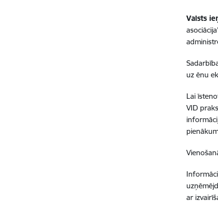
Valsts i
asociācij
administ
Sadarbība
uz ēnu e
Lai īsten
VID praks
informāci
pienākum
Vienošanā
Informāci
uzņēmējda
ar izvair