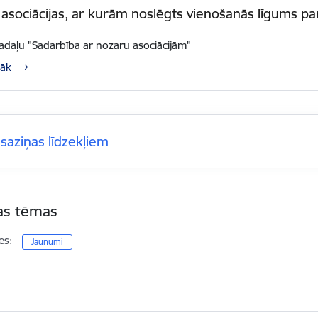
asociācijas, ar kurām noslēgts vienošanās līgums pa
sadaļu "Sadarbība ar nozaru asociācijām"
rāk
šsaziņas līdzekļiem
tas tēmas
es:
Jaunumi