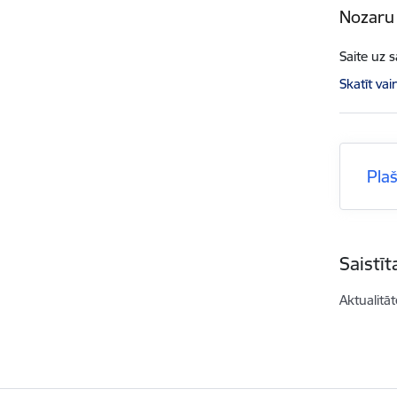
Nozaru 
Saite uz 
Skatīt vai
Pla
Saistī
Aktualitāt