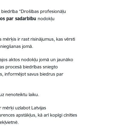
n
biedrība
“
Drošības profesionāļu
nos par sadarbību
nodokļu
s mērķis ir
rast risinājumus, kas vērsti
sniegšanas jomā
.
vajos aktos nodokļu jomā un jaunāko
nas procesā
biedrības
sniegto
s, informējot savus biedrus par
uz nenoteiktu laiku.
 mērķi uzlabot Latvijas
nces apstākļus, kā arī kopīgi cīnīties
kļvietnē.