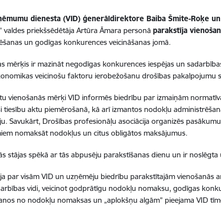
eņēmumu dienesta (VID) ģenerāldirektore Baiba Šmite-Roķe u
a” valdes priekšsēdētāja Artūra Āmara personā
parakstīja vienoša
rēšanas un godīgas konkurences veicināšanas jomā.
s mērķis ir mazināt negodīgas konkurences iespējas un
sadarbība
konomikas veicinošu faktoru ierobežošanu drošības pakalpojumu 
otu vienošanās mērķi VID informēs biedrību par izmaiņām normatī
i tiesību aktu piemērošanā, kā arī
izmantos nodokļu administrēša
ju.
Savukārt,
Drošības profesionāļu asociācija organizēs pasākumu
iem nomaksāt nodokļus un citus obligātos maksājumus.
s stājas spēkā ar tās abpusēju parakstīšanas dienu un ir noslēgta 
ja par visām VID un uzņēmēju biedrību parakstītajām vienošanās ar
rbības vidi, veicinot godprātīgu nodokļu nomaksu, godīgas konkure
īšanos no nodokļu nomaksas un „aplokšņu algām” pieejama VID tīme