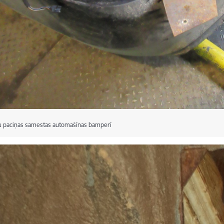
u paciņas samestas automašīnas bamperī