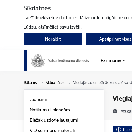
Pāriet uz lapas saturu
Sīkdatnes
Lai šī tīmekļvietne darbotos, tā izmanto obligāti nepiec
Lūdzu, atzīmējiet savu izvēli:
Noraidīt
Apstiprināt visas
Par mums
Sākums
Aktualitātes
Vieglajās automašīnās konstatē vair
Viegla
Jaunumi
Notikumu kalendārs
Atska
Biežāk uzdotie jautājumi
Publi
VID semināru materiāli