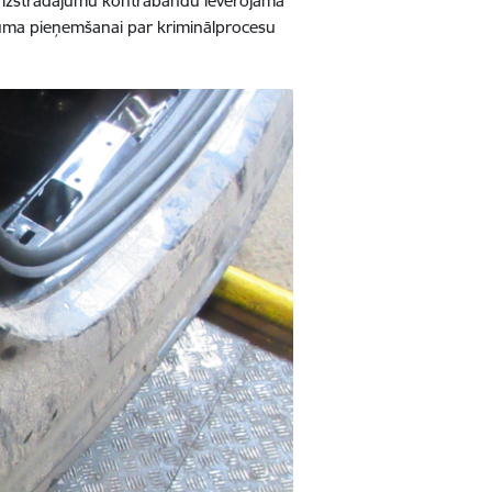
s izstrādājumu kontrabandu ievērojamā
ēmuma pieņemšanai par kriminālprocesu