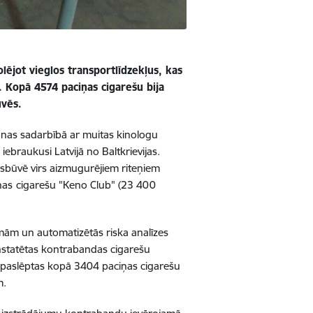
ējot vieglos transportlīdzekļus, kas
. Kopā 4574 paciņas cigarešu bija
uvēs.
nas sadarbībā ar muitas kinologu
iebraukusi Latvijā no Baltkrievijas.
irsbūvē virs aizmugurējiem riteņiem
ņas
cigarešu "Keno Club" (23 400
mām un automatizētās riska analīzes
konstatētas kontrabandas cigarešu
a paslēptas kopā 3404 paciņas cigarešu
m.