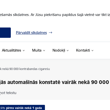
iešamās sīkdatnes. Ar Jūsu piekrišanu papildus šajā vietnē var tikt i
Pārvaldīt sīkdatnes
Aktualitātes
Muita
Nodokļi
Kontakti
āk nekā 90 000 kontrabandas cigarešu
jās automašīnās konstatē vairāk nekā 90 000
ņot tekstu
cēts
pirms vairāk nekā 1 gada