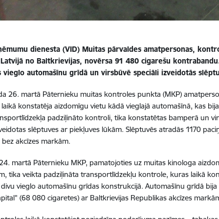
eņēmumu dienesta (VID) Muitas pārvaldes amatpersonas, kontrol
 Latvijā no Baltkrievijas, novērsa 91 480 cigarešu kontrabandu
 vieglo automašīnu grīdā un virsbūvē speciāli izveidotās slēpt
a 26. martā Pāternieku muitas kontroles punkta (MKP) amatperso
 laikā konstatēja aizdomīgu vietu kādā vieglajā automašīnā, kas bija 
ansportlīdzekļa padziļināto kontroli, tika konstatētas bamperā un v
izveidotas slēptuves ar piekļuves lūkām. Slēptuvēs atradās 1170 paci
) bez akcīzes markām.
24. martā Pāternieku MKP, pamatojoties uz muitas kinologa aizdo
em, tika veikta padziļināta transportlīdzekļu kontrole, kuras laikā 
 divu vieglo automašīnu grīdas konstrukcijā. Automašīnu grīdā bij
pital" (68 080 cigaretes) ar Baltkrievijas Republikas akcīzes markā