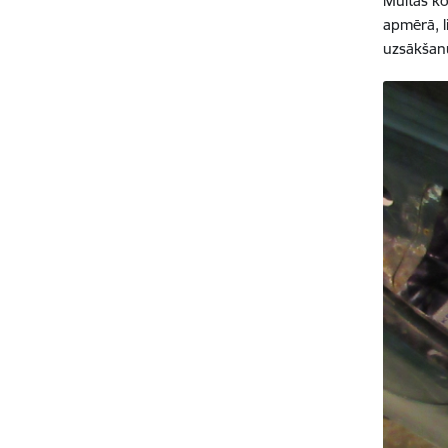
Muitas ko
apmērā, l
uzsākšan