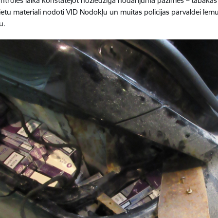
ntroles laikā konstatējot noziedzīga nodarījuma pazīmes – tabaka
ietu materiāli nodoti VID Nodokļu un muitas policijas pārvaldei l
u.