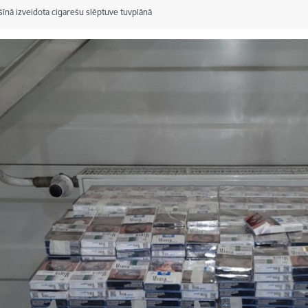
īnā izveidota cigarešu slēptuve tuvplānā