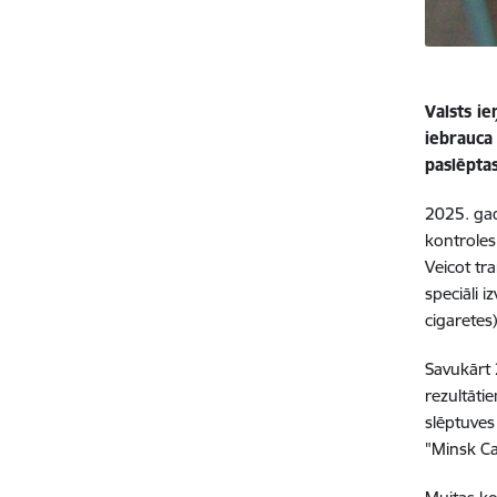
Valsts i
iebrauca
paslēptas
2025. gad
kontroles
Veicot tr
speciāli 
cigaretes
Savukārt 
rezultāti
slēptuves
"Minsk Ca