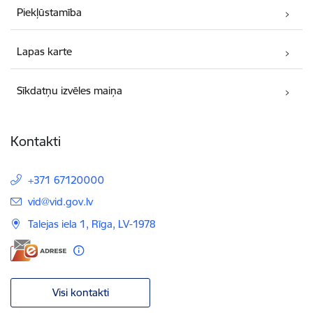
Piekļūstamība
Lapas karte
Sīkdatņu izvēles maiņa
Kontakti
+371 67120000
E-pasts:
vid@vid.gov.lv
Talejas iela 1, Rīga, LV-1978
Visi kontakti