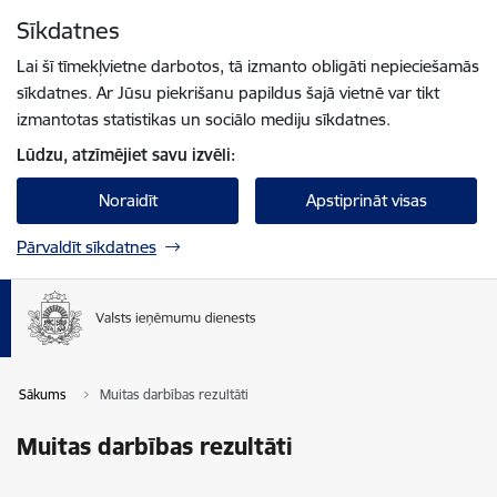
Pāriet uz lapas saturu
Sīkdatnes
Spied
lai meklētu
Enter
Lai šī tīmekļvietne darbotos, tā izmanto obligāti nepieciešamās
sīkdatnes. Ar Jūsu piekrišanu papildus šajā vietnē var tikt
izmantotas statistikas un sociālo mediju sīkdatnes.
Lūdzu, atzīmējiet savu izvēli:
Noraidīt
Apstiprināt visas
Pārvaldīt sīkdatnes
Sākums
Muitas darbības rezultāti
Muitas darbības rezultāti