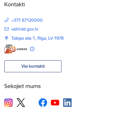
Kontakti
+371 67120000
E-pasts:
vid@vid.gov.lv
Talejas iela 1, Rīga, LV-1978
Visi kontakti
Sekojiet mums