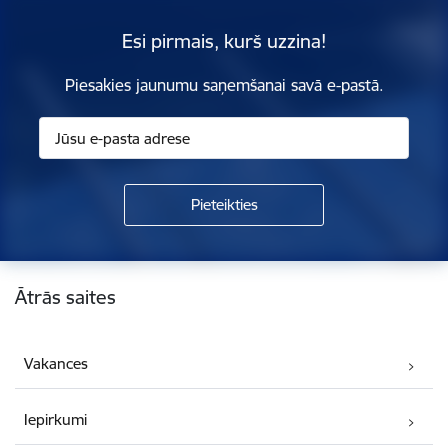
Esi pirmais, kurš uzzina!
Piesakies jaunumu saņemšanai savā e-pastā.
Kājene
Ātrās saites
Vakances
Iepirkumi