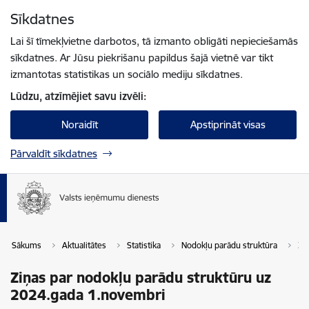
Pāriet uz lapas saturu
Sīkdatnes
Spied
lai meklētu
Enter
Lai šī tīmekļvietne darbotos, tā izmanto obligāti nepieciešamās
sīkdatnes. Ar Jūsu piekrišanu papildus šajā vietnē var tikt
izmantotas statistikas un sociālo mediju sīkdatnes.
Lūdzu, atzīmējiet savu izvēli:
Noraidīt
Apstiprināt visas
Pārvaldīt sīkdatnes
Sākums
Aktualitātes
Statistika
Nodokļu parādu struktūra
Zi
Ziņas par nodokļu parādu struktūru uz
2024.gada 1.novembri