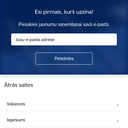
Esi pirmais, kurš uzzina!
Piesakies jaunumu saņemšanai savā e-pastā.
Kājene
Ātrās saites
Vakances
Iepirkumi