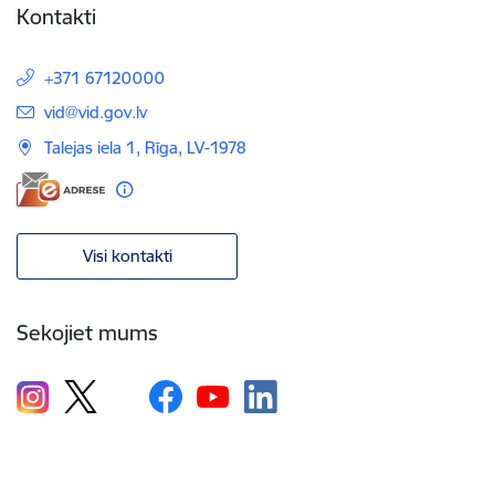
Kontakti
+371 67120000
E-pasts:
vid@vid.gov.lv
Talejas iela 1, Rīga, LV-1978
Visi kontakti
Sekojiet mums