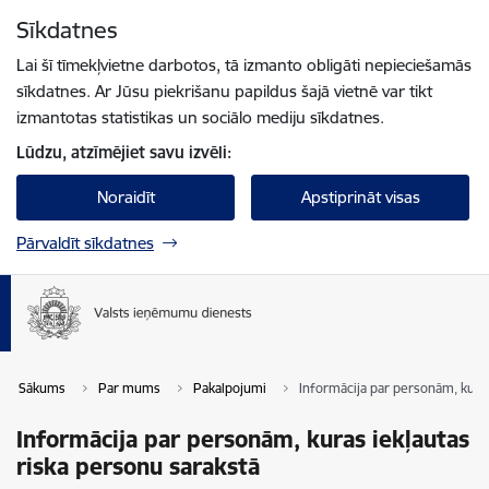
Pāriet uz lapas saturu
Sīkdatnes
Spied
lai meklētu
Enter
Lai šī tīmekļvietne darbotos, tā izmanto obligāti nepieciešamās
sīkdatnes. Ar Jūsu piekrišanu papildus šajā vietnē var tikt
izmantotas statistikas un sociālo mediju sīkdatnes.
Lūdzu, atzīmējiet savu izvēli:
Noraidīt
Apstiprināt visas
Pārvaldīt sīkdatnes
Sākums
Par mums
Pakalpojumi
Informācija par personām, kuras
Informācija par personām, kuras iekļautas
riska personu sarakstā