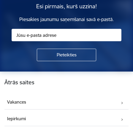
Esi pirmais, kurš uzzina!
Piesakies jaunumu saņemšanai savā e-pastā.
Kājene
Ātrās saites
Vakances
Iepirkumi