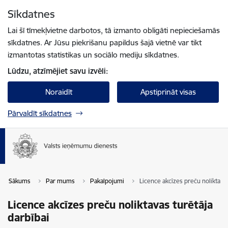
Pāriet uz lapas saturu
Sīkdatnes
Spied
lai meklētu
Enter
Lai šī tīmekļvietne darbotos, tā izmanto obligāti nepieciešamās
sīkdatnes. Ar Jūsu piekrišanu papildus šajā vietnē var tikt
izmantotas statistikas un sociālo mediju sīkdatnes.
Lūdzu, atzīmējiet savu izvēli:
Noraidīt
Apstiprināt visas
Pārvaldīt sīkdatnes
Sākums
Par mums
Pakalpojumi
Licence akcīzes preču noliktavas
Licence akcīzes preču noliktavas turētāja
darbībai