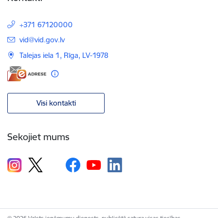
+371 67120000
E-pasts:
vid@vid.gov.lv
Talejas iela 1, Rīga, LV-1978
Visi kontakti
Sekojiet mums