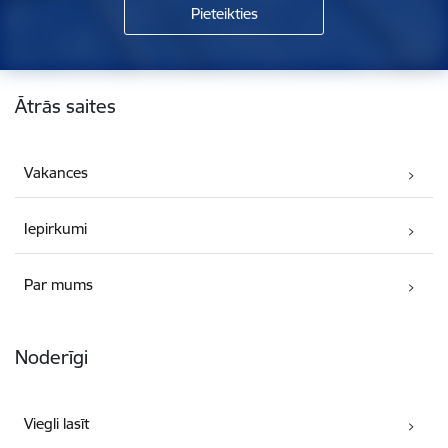
Kājene
Ātrās saites
Vakances
Iepirkumi
Par mums
Noderīgi
Viegli lasīt