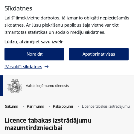
Pāriet uz lapas saturu
Sīkdatnes
Spied
lai meklētu
Enter
Lai šī tīmekļvietne darbotos, tā izmanto obligāti nepieciešamās
sīkdatnes. Ar Jūsu piekrišanu papildus šajā vietnē var tikt
izmantotas statistikas un sociālo mediju sīkdatnes.
Lūdzu, atzīmējiet savu izvēli:
Noraidīt
Apstiprināt visas
Pārvaldīt sīkdatnes
Sākums
Par mums
Pakalpojumi
Licence tabakas izstrādājumu m
Licence tabakas izstrādājumu
mazumtirdzniecībai