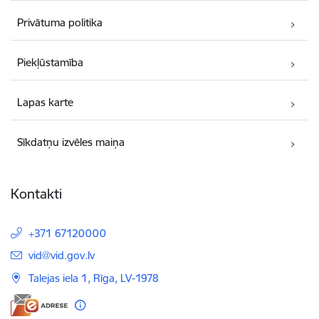
Privātuma politika
Piekļūstamība
Lapas karte
Sīkdatņu izvēles maiņa
Kontakti
+371 67120000
E-pasts:
vid@vid.gov.lv
Talejas iela 1, Rīga, LV-1978