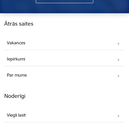
Kājene
Ātrās saites
Vakances
Iepirkumi
Par mums
Noderīgi
Viegli lasīt