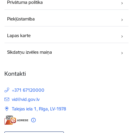
Privātuma politika
Piekļūstamība
Lapas karte
Sīkdatņu izvēles maiņa
Kontakti
+371 67120000
E-pasts:
vid@vid.gov.lv
Talejas iela 1, Rīga, LV-1978