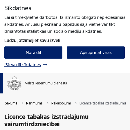
Pāriet uz lapas saturu
Sīkdatnes
Spied
lai meklētu
Enter
Lai šī tīmekļvietne darbotos, tā izmanto obligāti nepieciešamās
sīkdatnes. Ar Jūsu piekrišanu papildus šajā vietnē var tikt
izmantotas statistikas un sociālo mediju sīkdatnes.
Lūdzu, atzīmējiet savu izvēli:
Noraidīt
Apstiprināt visas
Pārvaldīt sīkdatnes
Sākums
Par mums
Pakalpojumi
Licence tabakas izstrādājumu va
Licence tabakas izstrādājumu
vairumtirdzniecībai