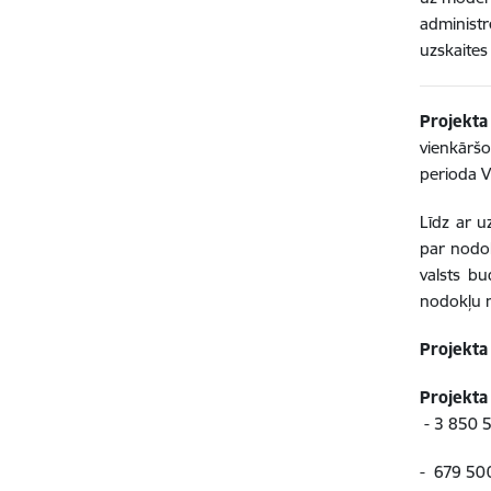
administ
uzskaites
Projekta
vienkāršo
perioda V
Līdz ar 
par nodok
valsts bu
nodokļu 
Projekta
Projekta
- 3 850 5
- 679 500