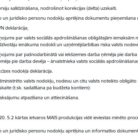
rsiju salīdzināšana, nodrošinot korekcijas (delta) uzskaiti.
ko un juridisko personu nodokļu aprēķina dokumentu pieņemšana 
N deklarācija;
ņojums par valsts sociālās apdrošināšanas obligātajām iemaksām
dzīvotāju ienākuma nodokli un uzņēmējdarbības riska valsts nodev
ņojums par pašnodarbinātā vai iekšzemes darba ņēmēja pie darba de
mēja pie darba devēja – ārvalstnieka valsts sociālās apdrošināšan
cīzes nodokļa deklarācija.
dministrēto valsts nodokļu, nodevu un citu valsts noteikto obligāt
skaite (t.sk. sadalīšana pa budžeta kontiem):
ksājumu atpazīšana un attiecināšana.
0. 5.2 kārtas ietvaros MAIS produkcijas vidē ieviestas minēto proc
ko un juridisko personu nodokļu aprēķina un informatīvo dokumen