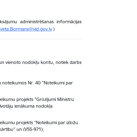
ksājumu administrēšanas informācijas
Iveta.Bormane@vid.gov.lv
)
 un vienoto nodokļu kontu, notiek darbs
ra noteikumos Nr. 40 "Noteikumi par
teikumu projekts "Grozījumi Ministru
īvotāju ienākuma nodokļa
teikumu projekts “Noteikumi par izložu
ārtību” un (VSS-971);