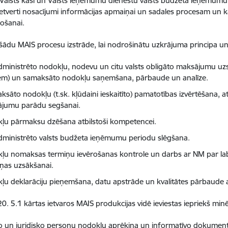
 Valsts kasi un Valsts ieņēmumu dienestu valsts budžeta ieņēmumu
ietverti nosacījumi informācijas apmaiņai un sadales procesam un k
gošanai.
šādu MAIS procesu izstrāde, lai nodrošinātu uzkrājuma principa un
dministrēto nodokļu, nodevu un citu valsts obligāto maksājumu uzsk
em) un samaksāto nodokļu saņemšana, pārbaude un analīze.
ksāto nodokļu (t.sk. kļūdaini ieskaitīto) pamatotības izvērtēšana, 
jumu parādu segšanai.
ļu pārmaksu dzēšana atbilstoši kompetencei.
dministrēto valsts budžeta ieņēmumu periodu slēgšana.
ļu nomaksas termiņu ievērošanas kontrole un darbs ar NM par lab
iņas uzsākšanai.
ļu deklarāciju pieņemšana, datu apstrāde un kvalitātes pārbaude a
0. 5.1 kārtas ietvaros MAIS produkcijas vidē ieviestas iepriekš min
ko un juridisko personu nodokļu aprēķina un informatīvo dokumen