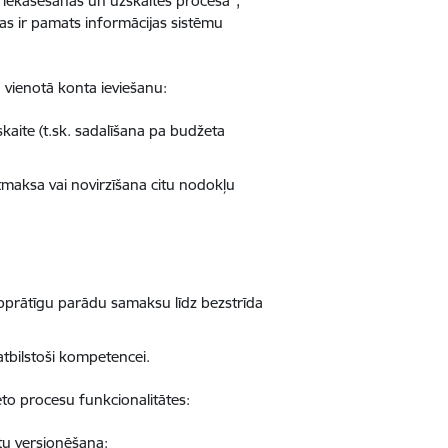
 iekasēšanas un uzskaites procesā",
as ir pamats informācijas sistēmu
 vienotā konta ieviešanu:
aite (t.sk. sadalīšana pa budžeta
atmaksa vai novirzīšana citu nodokļu
prātīgu parādu samaksu līdz bezstrīda
tbilstoši kompetencei.
ēto procesu funkcionalitātes:
tu versionēšana: