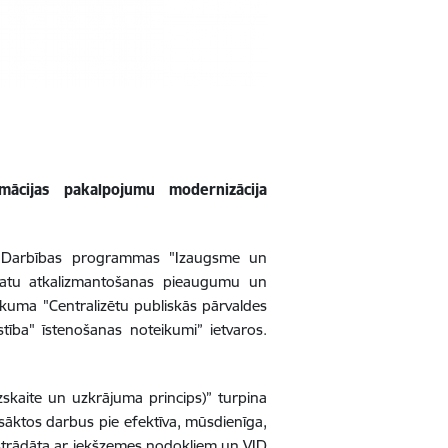
mācijas pakalpojumu modernizācija
 “Darbības programmas "Izaugsme un
 datu atkalizmantošanas pieaugumu un
ākuma "Centralizētu publiskās pārvaldes
tība" īstenošanas noteikumi” ietvaros.
skaite un uzkrājuma princips)” turpina
sāktos darbus pie efektīva, mūsdienīga,
izstrādāta ar iekšzemes nodokļiem un VID