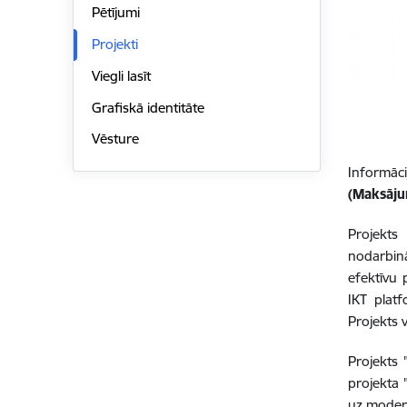
Pētījumi
Projekti
Viegli lasīt
Grafiskā identitāte
Vēsture
Informāc
(Maksāju
Projekts
nodarbin
efektīvu 
IKT platf
Projekts 
Projekts
projekta 
uz modern