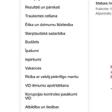
Statuss:
N
Rezultāti un pārskati
Publicēts: 
Atjaunināts
Trauksmes celšana
Ētika un dzimumu līdztiesība
Starptautiskā sadarbība
Budžets
Īpašumi
Iepirkumi
Vakances
Rīcība ar valstij piekritīgo mantu
VID lēmumu apstrīdēšana
Korupcijas kontroles pasākumi
VID
Atbildība un tiesības