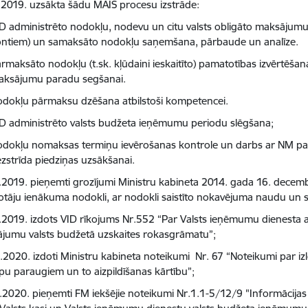
.2019. uzsākta šādu MAIS procesu izstrāde:
D administrēto nodokļu, nodevu un citu valsts obligāto maksājumu 
ntiem) un samaksāto nodokļu saņemšana, pārbaude un analīze.
rmaksāto nodokļu (t.sk. kļūdaini ieskaitīto) pamatotības izvērtēšan
aksājumu paradu segšanai.
dokļu pārmaksu dzēšana atbilstoši kompetencei.
D administrēto valsts budžeta ieņēmumu periodu slēgšana;
dokļu nomaksas termiņu ievērošanas kontrole un darbs ar NM par
zstrīda piedziņas uzsākšanai.
.2019. pieņemti grozījumi Ministru kabineta 2014. gada 16. decem
votāju ienākuma nodokli, ar nodokli saistīto nokavējuma naudu un 
.2019. izdots VID rīkojums Nr.552 “Par Valsts ieņēmumu dienesta 
jumu valsts budžetā uzskaites rokasgrāmatu”;
.2020. izdoti Ministru kabineta noteikumi Nr. 67 “Noteikumi par i
apu paraugiem un to aizpildīšanas kārtību”;
.2020. pieņemti FM iekšējie noteikumi Nr.1.1-5/12/9 "Informācija