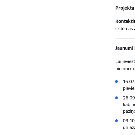
Projekta 
Kontakti
sistēmas 
Jaunumi 
Lai ievie
pie norma
16.07
pievi
26.09
kabin
paziņ
03.10
un az