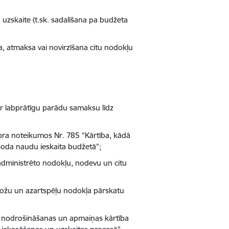
uzskaite (t.sk. sadalīšana pa budžeta
a, atmaksa vai novirzīšana citu nodokļu
 labprātīgu parādu samaksu līdz
bra noteikumos Nr. 785 “Kārtība, kādā
soda naudu ieskaita budžetā”;
administrēto nodokļu, nodevu un citu
zložu un azartspēļu nodokļa pārskatu
s nodrošināšanas un apmaiņas kārtība