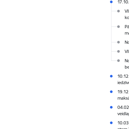
17.10
VI
ko
Pā
m
No
VI
No
be
10.12
iedzī
19.12
maksā
04.02
veidl
10.03