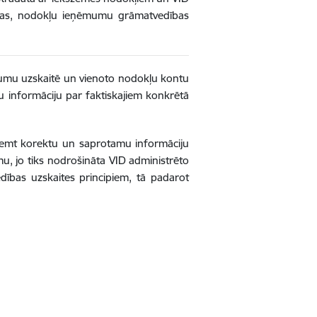
anas, nodokļu ieņēmumu grāmatvedības
ēmumu uzskaitē un vienoto nodokļu kontu
gu informāciju par faktiskajiem konkrētā
ņemt korektu un saprotamu informāciju
u, jo tiks nodrošināta VID administrēto
dības uzskaites principiem, tā padarot