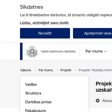
Pāriet uz lapas saturu
Sīkdatnes
Lai šī tīmekļvietne darbotos, tā izmanto obligāti nepiec
Lūdzu, atzīmējiet savu izvēli:
Noraidīt
Apstiprināt visas
Par mums
Sākums
Par mums
Projekti
Projekts “Nodokļu infor
Projek
Vadība
uzskai
Struktūra
Atska
Darbības jomas
Pakalpojumi