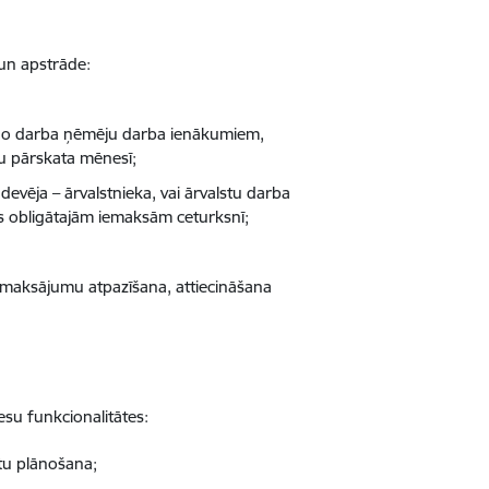
un apstrāde:
 no darba ņēmēju darba ienākumiem,
u pārskata mēnesī;
vēja – ārvalstnieka, vai ārvalstu darba
as obligātajām iemaksām ceturksnī;
o maksājumu atpazīšana, attiecināšana
esu funkcionalitātes:
tu plānošana;