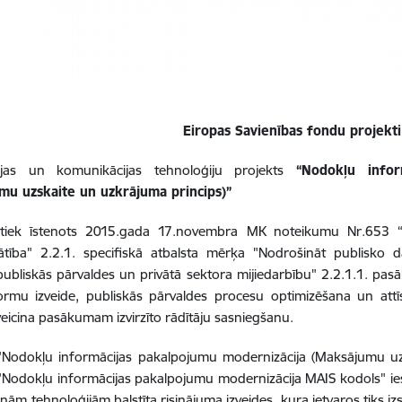
Eiropas Savienības fondu projekti
ijas un komunikācijas tehnoloģiju projekts
“
Nodokļu infor
mu uzskaite un uzkrājuma princips)”
 tiek īstenots 2015.gada 17.novembra MK noteikumu Nr.653
ātība" 2.2.1. specifiskā atbalsta mērķa "Nodrošināt publisko
publiskās pārvaldes un privātā sektora mijiedarbību" 2.2.1.1. pas
ormu izveide, publiskās pārvaldes procesu optimizēšana un attīs
veicina pasākumam izvirzīto rādītāju sasniegšanu.
 "Nodokļu informācijas pakalpojumu modernizācija (Maksājumu uz
"Nodokļu informācijas pakalpojumu modernizācija MAIS kodols" ie
ām tehnoloģijām balstīta risinājuma izveides, kura ietvaros tiks 