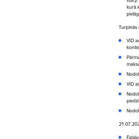
starp
kurā 
pielā
Turpinās 
VID a
konti
Pārma
maksā
Nodok
VID a
Nodok
piedz
Nodok
21.07.202
Fizis