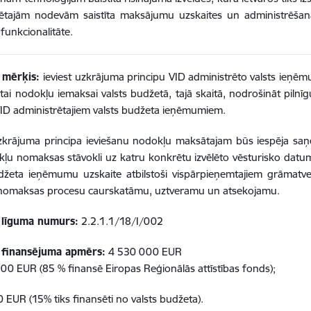
rētajām nodevām saistīta maksājumu uzskaites un administrēš
 funkcionalitāte.
 mērķis:
ieviest uzkrājuma principu VID administrēto valsts ieņ
tai nodokļu iemaksai valsts budžetā, tajā skaitā, nodrošināt pilnī
ID administrētajiem valsts budžeta ieņēmumiem.
uzkrājuma principa ieviešanu nodokļu maksātajam būs iespēja sa
ļu nomaksas stāvokli uz katru konkrētu izvēlēto vēsturisko datum
džeta ieņēmumu uzskaite atbilstoši vispārpieņemtajiem grāmatve
nomaksas procesu caurskatāmu, uztveramu un atsekojamu.
 līguma numurs:
2.2.1.1/18/I/002
 finansējuma apmērs:
4 530 000 EUR
00 EUR (85 % finansē Eiropas Reģionālās attīstības fonds);
 EUR (15% tiks finansēti no valsts budžeta).