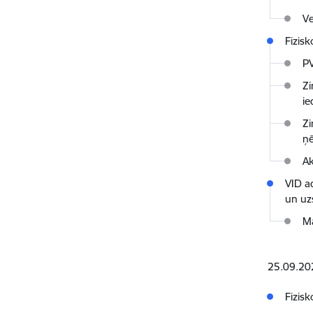
Ve
Fizis
PV
Zi
ie
Zi
ņē
Ak
VID a
un uz
Ma
25.09.202
Fizis