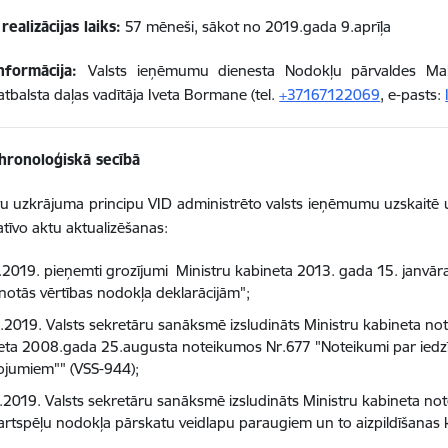
realizācijas laiks:
57 mēneši, sākot no 2019.gada 9.aprīļa
nformācija:
Valsts ieņēmumu dienesta Nodokļu pārvaldes
Ma
atbalsta daļas vadītāja Iveta Bormane (tel.
+37167122069
, e-pasts:
hronoloģiskā secībā
stu uzkrājuma principu VID administrēto valsts ieņēmumu uzskaitē
tīvo aktu aktualizēšanas:
.2019. pieņemti grozījumi Ministru kabineta 2013. gada 15. janvā
enotās vērtības nodokļa deklarācijām";
.2019. Valsts sekretāru sanāksmē izsludināts Ministru kabineta no
eta 2008.gada 25.augusta noteikumos Nr.677 "Noteikumi par iedz
ojumiem"" (VSS-944);
.2019. Valsts sekretāru sanāksmē izsludināts Ministru kabineta no
artspēļu nodokļa pārskatu veidlapu paraugiem un to aizpildīšanas k