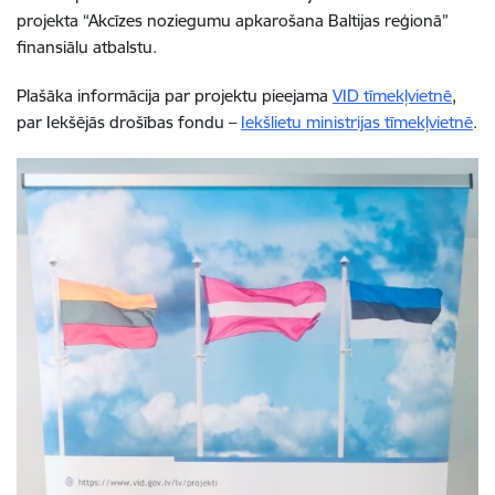
projekta “Akcīzes noziegumu apkarošana Baltijas reģionā”
finansiālu atbalstu.
Plašāka informācija par projektu pieejama
VID tīmekļvietnē
,
par Iekšējās drošības fondu –
Iekšlietu ministrijas tīmekļvietnē
.