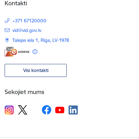
Kontakti
+371 67120000
E-pasts:
vid@vid.gov.lv
Talejas iela 1, Rīga, LV-1978
Visi kontakti
Sekojiet mums