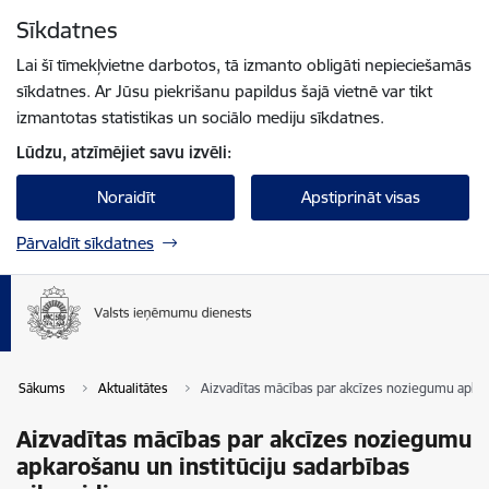
Pāriet uz lapas saturu
Sīkdatnes
Spied
lai meklētu
Enter
Lai šī tīmekļvietne darbotos, tā izmanto obligāti nepieciešamās
sīkdatnes. Ar Jūsu piekrišanu papildus šajā vietnē var tikt
izmantotas statistikas un sociālo mediju sīkdatnes.
Lūdzu, atzīmējiet savu izvēli:
Noraidīt
Apstiprināt visas
Pārvaldīt sīkdatnes
Sākums
Aktualitātes
Aizvadītas mācības par akcīzes noziegumu apkaro
Aizvadītas mācības par akcīzes noziegumu
apkarošanu un institūciju sadarbības