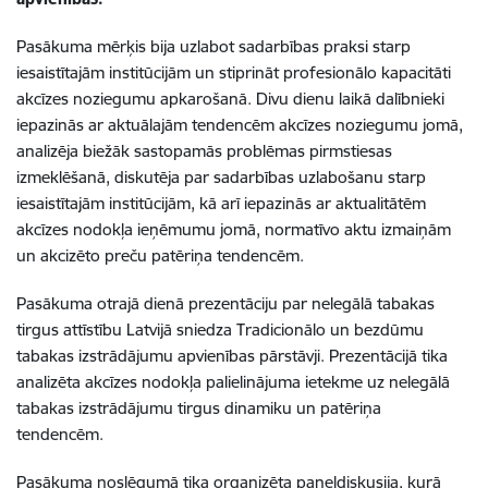
Pasākuma mērķis bija uzlabot sadarbības praksi starp
iesaistītajām institūcijām un stiprināt profesionālo kapacitāti
akcīzes noziegumu apkarošanā. Divu dienu laikā dalībnieki
iepazinās ar aktuālajām tendencēm akcīzes noziegumu jomā,
analizēja biežāk sastopamās problēmas pirmstiesas
izmeklēšanā, diskutēja par sadarbības uzlabošanu starp
iesaistītajām institūcijām, kā arī iepazinās ar aktualitātēm
akcīzes nodokļa ieņēmumu jomā, normatīvo aktu izmaiņām
un akcizēto preču patēriņa tendencēm.
Pasākuma otrajā dienā prezentāciju par nelegālā tabakas
tirgus attīstību Latvijā sniedza Tradicionālo un bezdūmu
tabakas izstrādājumu apvienības pārstāvji. Prezentācijā tika
analizēta akcīzes nodokļa palielinājuma ietekme uz nelegālā
tabakas izstrādājumu tirgus dinamiku un patēriņa
tendencēm.
Pasākuma noslēgumā tika organizēta paneļdiskusija, kurā