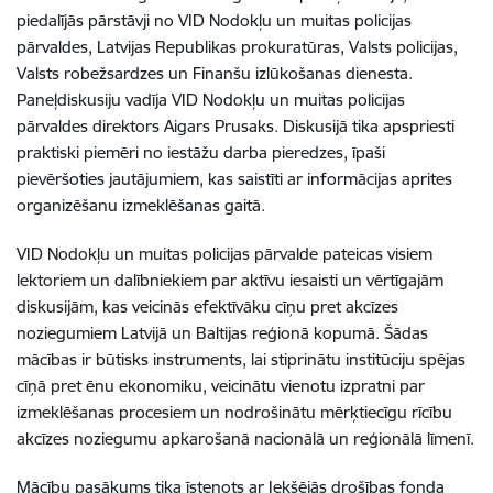
piedalījās pārstāvji no VID Nodokļu un muitas policijas
pārvaldes, Latvijas Republikas prokuratūras, Valsts policijas,
Valsts robežsardzes un Finanšu izlūkošanas dienesta.
Paneļdiskusiju vadīja VID Nodokļu un muitas policijas
pārvaldes direktors Aigars Prusaks. Diskusijā tika apspriesti
praktiski piemēri no iestāžu darba pieredzes, īpaši
pievēršoties jautājumiem, kas saistīti ar informācijas aprites
organizēšanu izmeklēšanas gaitā.
VID Nodokļu un muitas policijas pārvalde pateicas visiem
lektoriem un dalībniekiem par aktīvu iesaisti un vērtīgajām
diskusijām, kas veicinās efektīvāku cīņu pret akcīzes
noziegumiem Latvijā un Baltijas reģionā kopumā. Šādas
mācības ir būtisks instruments, lai stiprinātu institūciju spējas
cīņā pret ēnu ekonomiku, veicinātu vienotu izpratni par
izmeklēšanas procesiem un nodrošinātu mērķtiecīgu rīcību
akcīzes noziegumu apkarošanā nacionālā un reģionālā līmenī.
Mācību pasākums tika īstenots ar Iekšējās drošības fonda