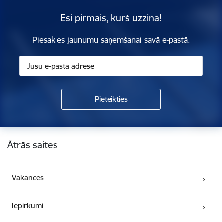
Esi pirmais, kurš uzzina!
Piesakies jaunumu saņemšanai savā e-pastā.
Kājene
Ātrās saites
Vakances
Iepirkumi