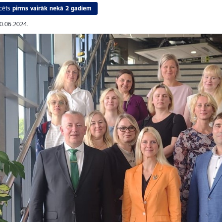
cēts
pirms vairāk nekā 2 gadiem
20.06.2024.