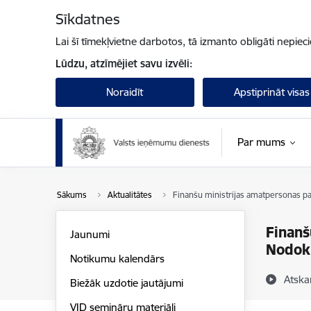
Pāriet uz lapas saturu
Sīkdatnes
Lai šī tīmekļvietne darbotos, tā izmanto obligāti nepiec
Lūdzu, atzīmējiet savu izvēli:
Noraidīt
Apstiprināt visas
Par mums
Sākums
Aktualitātes
Finanšu ministrijas amatpersonas pad
Finanš
Jaunumi
Nodokļ
Notikumu kalendārs
Atska
Biežāk uzdotie jautājumi
VID semināru materiāli