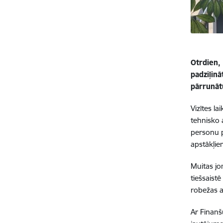
Otrdien, 
padziļinā
pārrunāt
Vizītes l
tehnisko 
personu p
apstākļie
Muitas jo
tiešsaist
robežas a
Ar Finanš