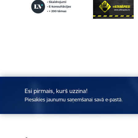
Esi pirmais, kurš uzzina!
Piesakies jaunumu saņemšanai savā e-pastā.
Kājene