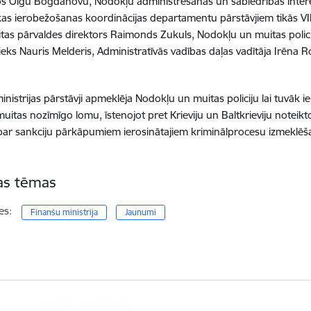
s Olgu Bogdanovu, Nodokļu administrēšanas un sabiedrības inter
s ierobežošanas koordinācijas departamentu pārstāvjiem tikās VID
tas pārvaldes direktors Raimonds Zukuls, Nodokļu un muitas polici
nieks Nauris Melderis, Administratīvās vadības daļas vadītāja Irēna R
inistrijas pārstāvji apmeklēja Nodokļu un muitas policiju lai tuvāk i
 muitas nozīmīgo lomu, īstenojot pret Krieviju un Baltkrieviju notei
 par sankciju pārkāpumiem ierosinātajiem kriminālprocesu izmeklēš
tas tēmas
es:
Finanšu ministrija
Jaunumi