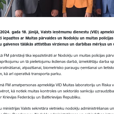
2024. gada 18. jūnijā, Valsts ieņēmumu dienestu (VID) apmeklēj
ti iepazītos ar Muitas pārvaldes un Nodokļu un muitas policijas
u galvenos tālākās attīstības virzienus un darbības mērķus u
aikā FM pārstāvji tika iepazīstināti ar Nodokļu un muitas policijas p
aprīkojumu un tā pielietojumu ikdienas darbā, izmeklētāju darba spe
ratināšanai, atpazīšanai, biometrisko paraugu ņemšanai un lietisk
m, kā arī operatīvā transporta parku.
mā FM amatpersonas apmeklēja VID Muitas laboratoriju un Riska vadī
ē vērot, kā notiek muitas kontroles un sektorālo sankciju uzraudz
r Krievijas Federāciju un Baltkrievijas Republiku.
u ministrijas Valsts sekretāra vietnieku nodokļu administrēšanas