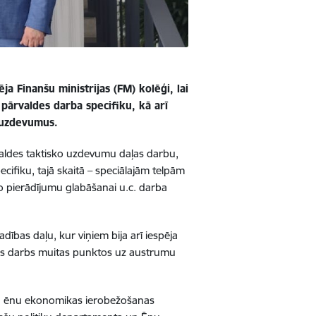
a Finanšu ministrijas (FM) kolēģi, lai
 pārvaldes darba specifiku, kā arī
n uzdevumus.
ārvaldes taktisko uzdevumu daļas darbu,
cifiku, tajā skaitā – speciālajām telpām
o pierādījumu glabāšanai u.c. darba
bas daļu, kur viņiem bija arī iespēja
ības darbs muitas punktos uz austrumu
 un ēnu ekonomikas ierobežošanas