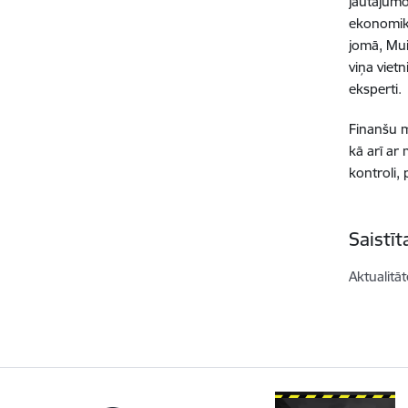
jautājumo
ekonomika
jomā, Mui
viņa viet
eksperti.
Finanšu m
kā arī ar
kontroli,
Saistī
Aktualitāt