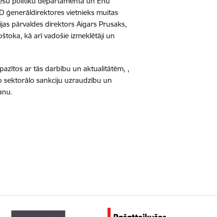
ešu politiku departamenta un Ēnu
 ģenerāldirektores vietnieks muitas
jas pārvaldes direktors Aigars Prusaks,
oštoka, kā arī vadošie izmeklētāji un
epazītos ar tās darbību un aktualitātēm, ,
kto sektorālo sankciju uzraudzību un
anu.