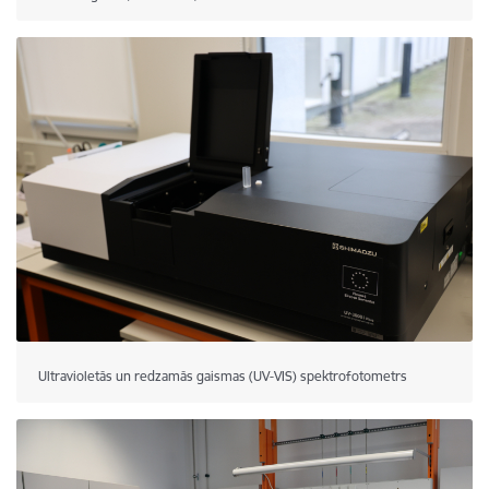
Ultravioletās un redzamās gaismas (UV-VIS) spektrofotometrs