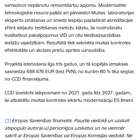
samazinot neplānotu
remontdarbu apjomu.
Modernizētie
tehnoloģiskie resursi palīdz arī pilnveidot Muitas laboratorijas
ekspertu zināšanas un sniedz iespēju paplašināt akreditācijas
sfērā iekļauto testēšanas metožu klāstu, lai nodrošinātu
kvalitatīvus pakalpojumus VID un citu tiesībaizsardzības
iestāžu vajadzībām. Rezultātā tiek sekmēta muitas kontroles
efektivitāte un akcīzes preču aprites uzraudzība.
Projekta īstenošana ilga trīs gadus, un tā kopējās izmaksas
sasniedza 688 676 EUR (bez PVN), no kurām 80 % tika segtas
no CCEI finansējuma.
CCEI izveidots laikposmam no 2021. gada līdz 2027. gadam,
lai atbalstītu muitas kontroles iekārtu modernizāciju ES līmenī.
[1]
Eiropas Savienības finansēts. Paustie viedokļi un uzskati
atspoguļo autora(-u) personīgos uzskatus un ne vienmēr
sakrīt ar Eiropas Savienības vai Eiropas Komisijas viedokli. Ne