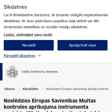
Pāriet uz lapas saturu
Sīkdatnes
Spied
lai meklētu
Enter
Lai šī tīmekļvietne darbotos, tā izmanto obligāti nepieciešamās
sīkdatnes. Ar Jūsu piekrišanu papildus šajā vietnē var tikt
izmantotas statistikas un sociālo mediju sīkdatnes.
Lūdzu, atzīmējiet savu izvēli:
Noraidīt
Apstiprināt visas
Pārvaldīt sīkdatnes
Sākums
Aktualitātes
Noslēdzies Eiropas Savienības Muitas kontroles 
Noslēdzies Eiropas Savienības Muitas
kontroles aprīkojuma instrumenta