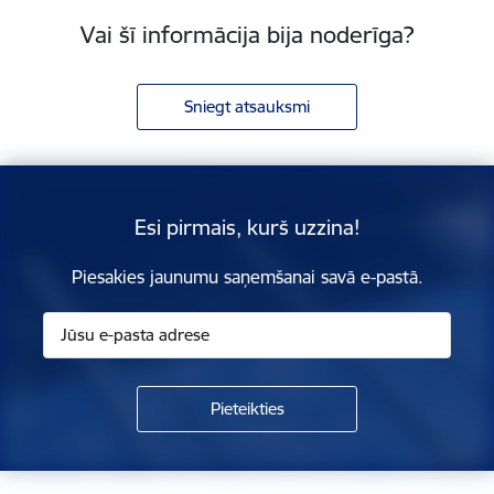
Vai šī informācija bija noderīga?
Sniegt atsauksmi
Esi pirmais, kurš uzzina!
Piesakies jaunumu saņemšanai savā e-pastā.
Kājene