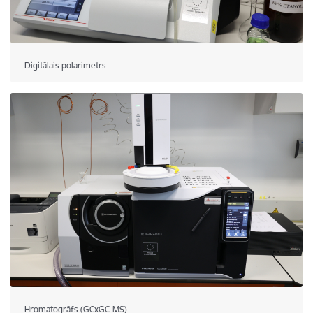
Digitālais polarimetrs
Hromatogrāfs (GCxGC-MS)