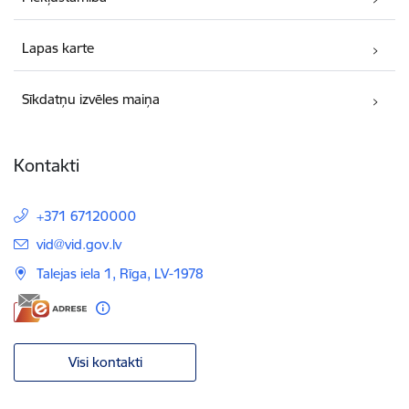
Lapas karte
Sīkdatņu izvēles maiņa
Kontakti
+371 67120000
E-pasts:
vid@vid.gov.lv
Talejas iela 1, Rīga, LV-1978
Visi kontakti