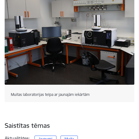
Muitas laboratorijas telpa ar jaunajām iekārtām
Saistītas tēmas
Aktualitātes:
Jaunumi
Muita