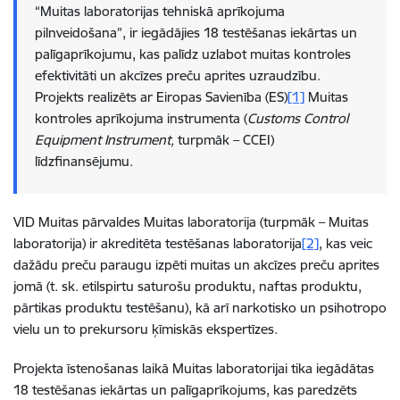
“Muitas laboratorijas tehniskā aprīkojuma
pilnveidošana”, ir iegādājies 18 testēšanas iekārtas un
palīgaprīkojumu, kas palīdz uzlabot muitas kontroles
efektivitāti un akcīzes preču aprites uzraudzību.
Projekts realizēts ar Eiropas Savienība (ES)
[1]
Muitas
kontroles aprīkojuma instrumenta (
Customs Control
Equipment Instrument,
turpmāk – CCEI)
līdzfinansējumu.
VID Muitas pārvaldes Muitas laboratorija (turpmāk – Muitas
laboratorija) ir akreditēta testēšanas laboratorija
[2]
, kas veic
dažādu preču paraugu izpēti muitas un akcīzes preču aprites
jomā (t. sk. etilspirtu saturošu produktu, naftas produktu,
pārtikas produktu testēšanu), kā arī narkotisko un psihotropo
vielu un to prekursoru ķīmiskās ekspertīzes.
Projekta īstenošanas laikā Muitas laboratorijai tika iegādātas
18 testēšanas iekārtas un palīgaprīkojums, kas paredzēts