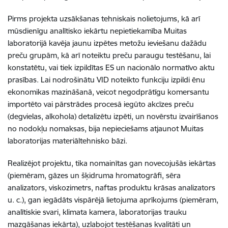
Pirms projekta uzsākšanas tehniskais nolietojums, kā arī
mūsdienīgu analītisko iekārtu nepietiekamība Muitas
laboratorijā kavēja jaunu izpētes metožu ieviešanu dažādu
preču grupām, kā arī noteiktu preču paraugu testēšanu, lai
konstatētu, vai tiek izpildītas ES un nacionālo normatīvo aktu
prasības. Lai nodrošinātu VID noteikto funkciju izpildi ēnu
ekonomikas mazināšanā, veicot negodprātīgu komersantu
importēto vai pārstrādes procesā iegūto akcīzes preču
(degvielas, alkohola) detalizētu izpēti, un novērstu izvairīšanos
no nodokļu nomaksas, bija nepieciešams atjaunot Muitas
laboratorijas materiāltehnisko bāzi.
Realizējot projektu, tika nomainītas gan novecojušās iekārtas
(piemēram, gāzes un šķidruma hromatogrāfi, sēra
analizators, viskozimetrs, naftas produktu krāsas analizators
u. c.), gan iegādāts vispārējā lietojuma aprīkojums (piemēram,
analītiskie svari, klimata kamera, laboratorijas trauku
mazgāšanas iekārta), uzlabojot testēšanas kvalitāti
un