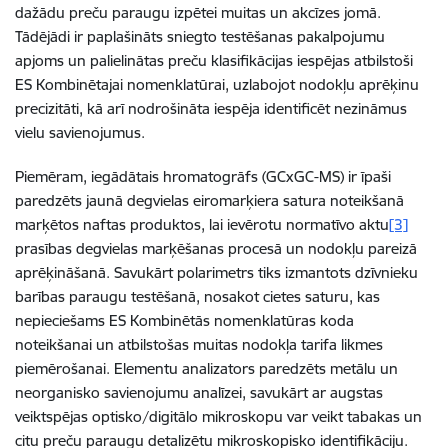
dažādu preču paraugu izpētei muitas un akcīzes jomā.
Tādējādi ir paplašināts sniegto testēšanas pakalpojumu
apjoms un palielinātas preču klasifikācijas iespējas atbilstoši
ES Kombinētajai nomenklatūrai, uzlabojot nodokļu aprēķinu
precizitāti, kā arī nodrošināta iespēja identificēt nezināmus
vielu savienojumus.
Piemēram, iegādātais hromatogrāfs (GCxGC-MS) ir īpaši
paredzēts jaunā degvielas eiromarķiera satura noteikšanā
marķētos naftas produktos, lai ievērotu normatīvo aktu
[3]
prasības degvielas marķēšanas procesā un nodokļu pareizā
aprēķināšanā. Savukārt polarimetrs tiks izmantots dzīvnieku
barības paraugu testēšanā, nosakot cietes saturu, kas
nepieciešams ES Kombinētās nomenklatūras koda
noteikšanai un atbilstošas muitas nodokļa tarifa likmes
piemērošanai. Elementu analizators paredzēts metālu un
neorganisko savienojumu analīzei, savukārt ar augstas
veiktspējas optisko/digitālo mikroskopu var veikt tabakas un
citu preču paraugu
detalizētu mikroskopisko identifikāciju.