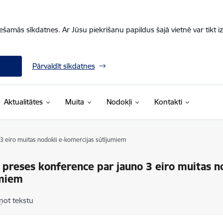
iešamās sīkdatnes. Ar Jūsu piekrišanu papildus šajā vietnē var tikt i
Pārvaldīt sīkdatnes
Aktualitātes
Muita
Nodokļi
Kontakti
3 eiro muitas nodokli e-komercijas sūtījumiem
 preses konference par jauno 3 eiro muitas n
umiem
ņot tekstu