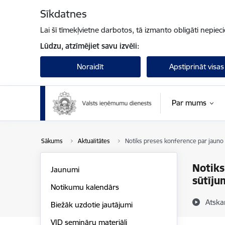
Pāriet uz lapas saturu
Sīkdatnes
Lai šī tīmekļvietne darbotos, tā izmanto obligāti nepiec
Lūdzu, atzīmējiet savu izvēli:
Noraidīt
Apstiprināt visas
Par mums
Sākums
Aktualitātes
Notiks preses konference par jauno 
Notiks
Jaunumi
sūtīj
Notikumu kalendārs
Atska
Biežāk uzdotie jautājumi
VID semināru materiāli