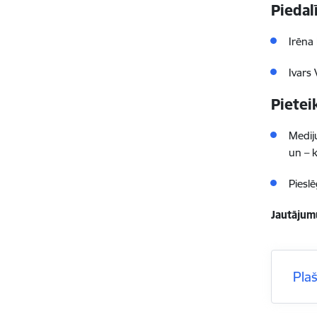
Piedal
Irēna
Ivars
Pietei
Mediju
un – k
Piesl
Jautājum
Pla