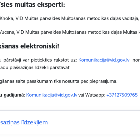
īsies muitas eksperti:
 Knoka, VID Muitas pārvaldes Muitošanas metodikas daļas vadītāja,
 Vucens, VID Muitas pārvaldes Muitošanas metodikas daļas Muitas ko
kšanās elektroniski!
 pārstāvji var pietiekties rakstot uz:
Komunikacija@vid.gov.lv
,
nor
ādu plašsaziņas līdzekli pārstāvat.
ēgšanās saite pasākumam tiks nosūtīta pēc pieprasījuma.
u gadījumā
:
Komunikacija@vid.gov.lv
vai Watsapp:
+37127509765
šsaziņas līdzekļiem