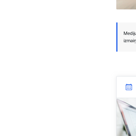
Mediju
izmai