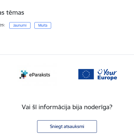
tas tēmas
es:
Jaunumi
Muita
Vai šī informācija bija noderīga?
Sniegt atsauksmi