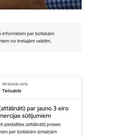
kurā informēsim par būtiskām
miem no trešajām valstīm.
Atrašanās vieta
Tiešsaiste
ttālināti) par jauno 3 eiro
mercijas sūtījumiem
ti piedalīties (attālināti) preses
ēsim par būtiskām izmaiņām