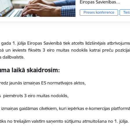
Eiropas Savienības…
Preses konference
Tieš
gada 1. jūlija Eiropas Savienībā tiek atcelts līdzšinējais atbrīvoj
ībā un ieviests fiksēts 3 eiro muitas nodoklis katrai preču pozīcij
 dalībvalstis.
ma laikā skaidrosim:
redz jaunās izmaiņas ES normatīvajos aktos,
ks piemērots 3 eiro muitas nodoklis,
 izmaiņas gaidāmas cilvēkiem, kuri iepērkas e‑komercijas platformā
tiks no trešajām valstīm saņemto sūtījumu atmuitošana no 1. jūlija.