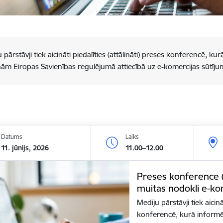
 pārstāvji tiek aicināti piedalīties (attālināti) preses konferencē, 
ņām Eiropas Savienības regulējumā attiecībā uz e‑komercijas sūtīju
Datums
Laiks
11. jūnijs, 2026
11.00–12.00
Preses konference (a
muitas nodokli e-ko
Mediju pārstāvji tiek aicinā
konferencē, kurā inform