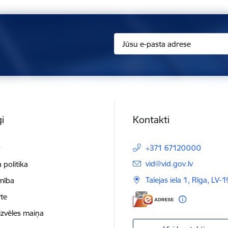
i
Kontakti
t
+371 67120000
E-pasts:
vid@vid.gov.lv
 politika
Talejas iela 1, Rīga, LV-
mība
te
izvēles maiņa