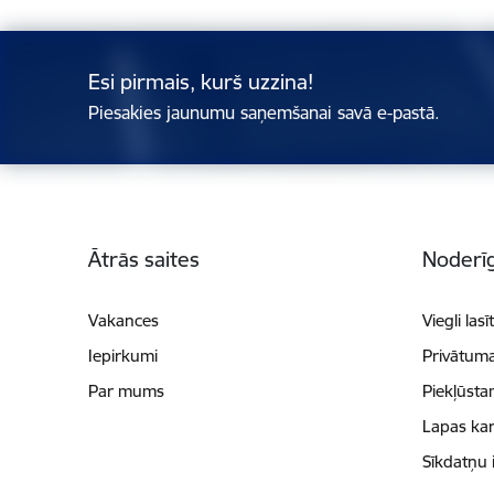
Esi pirmais, kurš uzzina!
Piesakies jaunumu saņemšanai savā e-pastā.
Kājene
Ātrās saites
Noderīg
Vakances
Viegli lasī
Iepirkumi
Privātuma
Par mums
Piekļūsta
Lapas kar
Sīkdatņu 