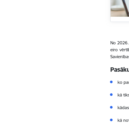
No 2026. 
eiro vērt
Savienības
Pasāku
ko pa
kā ti
kādas
kā no