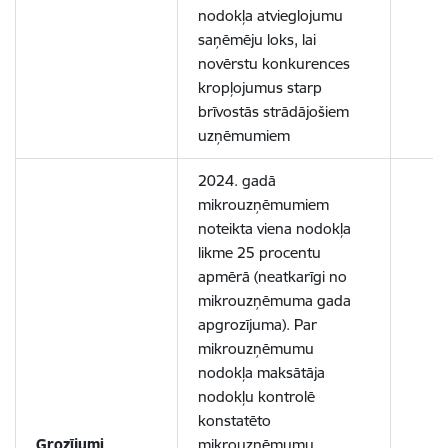
nodokļa atvieglojumu
saņēmēju loks, lai
novērstu konkurences
kropļojumus starp
brīvostās strādājošiem
uzņēmumiem
2024. gadā
mikrouzņēmumiem
noteikta viena nodokļa
likme 25 procentu
apmērā (neatkarīgi no
mikrouzņēmuma gada
apgrozījuma). Par
mikrouzņēmumu
nodokļa maksātāja
nodokļu kontrolē
konstatēto
Grozījumi
mikrouzņēmumu