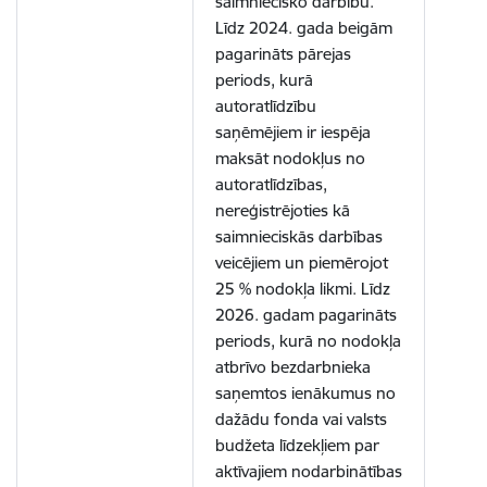
saimniecisko darbību.
Līdz 2024. gada beigām
pagarināts pārejas
periods, kurā
autoratlīdzību
saņēmējiem ir iespēja
maksāt nodokļus no
autoratlīdzības,
nereģistrējoties kā
saimnieciskās darbības
veicējiem un piemērojot
25 % nodokļa likmi. Līdz
2026. gadam pagarināts
periods, kurā no nodokļa
atbrīvo bezdarbnieka
saņemtos ienākumus no
dažādu fonda vai valsts
budžeta līdzekļiem par
aktīvajiem nodarbinātības