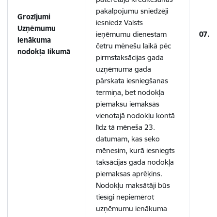
pakalpojumu sniedzēji
Grozījumi
iesniedz Valsts
Uzņēmumu
ieņēmumu dienestam
07.1
ienākuma
četru mēnešu laikā pēc
nodokļa likumā
pirmstaksācijas gada
uzņēmuma gada
pārskata iesniegšanas
termiņa, bet nodokļa
piemaksu iemaksās
vienotajā nodokļu kontā
līdz tā mēneša 23.
datumam, kas seko
mēnesim, kurā iesniegts
taksācijas gada nodokļa
piemaksas aprēķins.
Nodokļu maksātāji būs
tiesīgi nepiemērot
uzņēmumu ienākuma