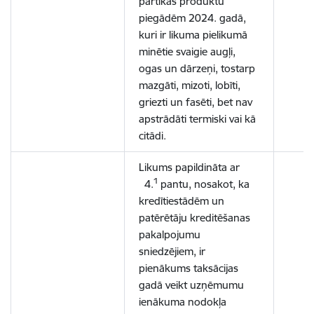
pārtikas produktu
piegādēm 2024. gadā,
kuri ir likuma pielikumā
minētie svaigie augļi,
ogas un dārzeņi, tostarp
mazgāti, mizoti, lobīti,
griezti un fasēti, bet nav
apstrādāti termiski vai kā
citādi.
Likums papildināta ar
1
4.
pantu, nosakot, ka
kredītiestādēm un
patērētāju kreditēšanas
pakalpojumu
sniedzējiem, ir
pienākums taksācijas
gadā veikt uzņēmumu
ienākuma nodokļa