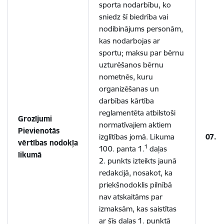
sporta nodarbību, ko
sniedz šī biedrība vai
nodibinājums personām,
kas nodarbojas ar
sportu; maksu par bērnu
uzturēšanos bērnu
nometnēs, kuru
organizēšanas un
darbības kārtība
reglamentēta atbilstoši
Grozījumi
normatīvajiem aktiem
Pievienotās
izglītības jomā. Likuma
07.1
vērtības nodokļa
1
100. panta 1.
daļas
likumā
2. punkts izteikts jaunā
redakcijā, nosakot, ka
priekšnodoklis pilnībā
nav atskaitāms par
izmaksām, kas saistītas
ar šīs daļas 1. punktā