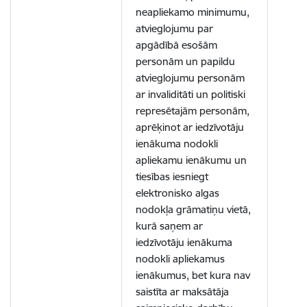
neapliekamo minimumu,
atvieglojumu par
apgādībā esošām
personām un papildu
atvieglojumu personām
ar invaliditāti un politiski
represētajām personām,
aprēķinot ar iedzīvotāju
ienākuma nodokli
apliekamu ienākumu un
tiesības iesniegt
elektronisko algas
nodokļa grāmatiņu vietā,
kurā saņem ar
iedzīvotāju ienākuma
nodokli apliekamus
ienākumus, bet kura nav
saistīta ar maksātāja