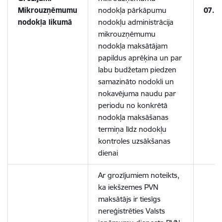
Mikrouzņēmumu
nodokļa pārkāpumu
07.1
nodokļa likumā
nodokļu administrācija
mikrouzņēmumu
nodokļa maksātājam
papildus aprēķina un par
labu budžetam piedzen
samazināto nodokli un
nokavējuma naudu par
periodu no konkrētā
nodokļa maksāšanas
termiņa līdz nodokļu
kontroles uzsākšanas
dienai
Ar grozījumiem noteikts,
ka iekšzemes PVN
maksātājs ir tiesīgs
nereģistrēties Valsts