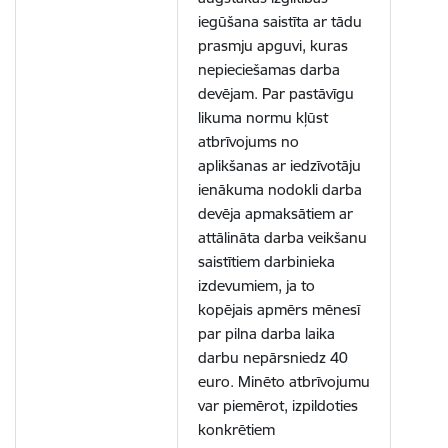
iegūšana saistīta ar tādu
prasmju apguvi, kuras
nepieciešamas darba
devējam. Par pastāvīgu
likuma normu kļūst
atbrīvojums no
aplikšanas ar iedzīvotāju
ienākuma nodokli darba
devēja apmaksātiem ar
attālināta darba veikšanu
saistītiem darbinieka
izdevumiem, ja to
kopējais apmērs mēnesī
par pilna darba laika
darbu nepārsniedz 40
euro. Minēto atbrīvojumu
var piemērot, izpildoties
konkrētiem