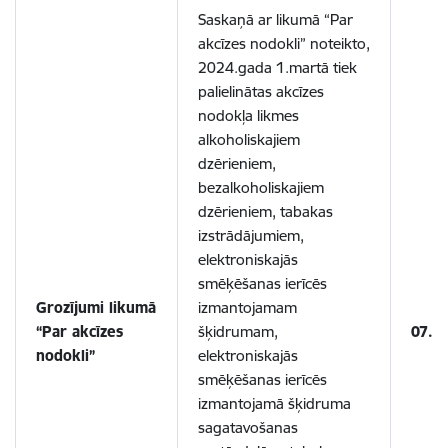
Saskaņā ar likumā “Par
akcīzes nodokli” noteikto,
2024.gada 1.martā tiek
palielinātas akcīzes
nodokļa likmes
alkoholiskajiem
dzērieniem,
bezalkoholiskajiem
dzērieniem, tabakas
izstrādājumiem,
elektroniskajās
smēķēšanas ierīcēs
Grozījumi likumā
izmantojamam
“Par akcīzes
šķidrumam,
07.1
nodokli”
elektroniskajās
smēķēšanas ierīcēs
izmantojamā šķidruma
sagatavošanas