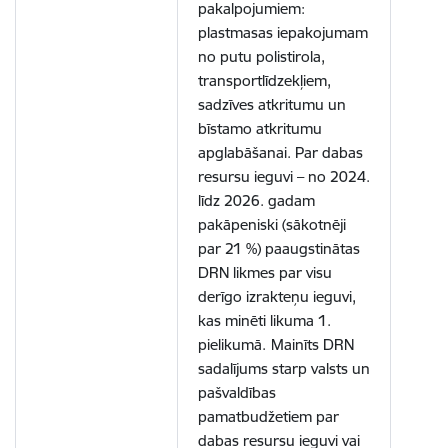
pakalpojumiem:
plastmasas iepakojumam
no putu polistirola,
transportlīdzekļiem,
sadzīves atkritumu un
bīstamo atkritumu
apglabāšanai. Par dabas
resursu ieguvi – no 2024.
līdz 2026. gadam
pakāpeniski (sākotnēji
par 21 %) paaugstinātas
DRN likmes par visu
derīgo izrakteņu ieguvi,
kas minēti likuma 1.
pielikumā.
Mainīts DRN
sadalījums starp valsts un
pašvaldības
pamatbudžetiem par
dabas resursu ieguvi vai