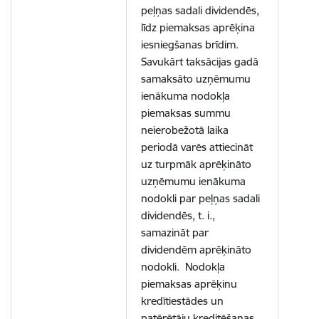
peļņas sadali dividendēs,
līdz piemaksas aprēķina
iesniegšanas brīdim.
Savukārt taksācijas gadā
samaksāto uzņēmumu
ienākuma nodokļa
piemaksas summu
neierobežotā laika
periodā varēs attiecināt
uz turpmāk aprēķināto
uzņēmumu ienākuma
nodokli par peļņas sadali
dividendēs, t. i.,
samazināt par
dividendēm aprēķināto
nodokli. Nodokļa
piemaksas aprēķinu
kredītiestādes un
patērētāju kreditēšanas