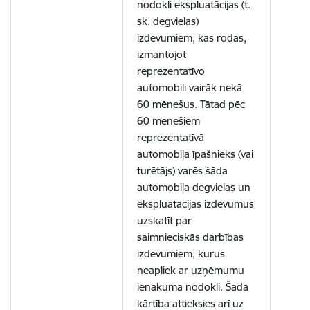
nodokli ekspluatācijas (t.
sk. degvielas)
izdevumiem, kas rodas,
izmantojot
reprezentatīvo
automobili vairāk nekā
60 mēnešus. Tātad pēc
60 mēnešiem
reprezentatīvā
automobiļa īpašnieks (vai
turētājs) varēs šāda
automobiļa degvielas un
ekspluatācijas izdevumus
uzskatīt par
saimnieciskās darbības
izdevumiem, kurus
neapliek ar uzņēmumu
ienākuma nodokli. Šāda
kārtība attieksies arī uz