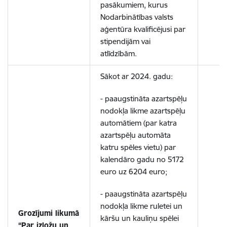
pasākumiem, kurus
Nodarbinātības valsts
aģentūra kvalificējusi par
stipendijām vai
atlīdzībām.
Sākot ar 2024. gadu:
- paaugstināta azartspēļu
nodokļa likme azartspēļu
automātiem (par katra
azartspēļu automāta
katru spēles vietu) par
kalendāro gadu no 5172
euro uz 6204 euro;
- paaugstināta azartspēļu
nodokļa likme ruletei un
Grozījumi likumā
kāršu un kauliņu spēlei
“Par izložu un