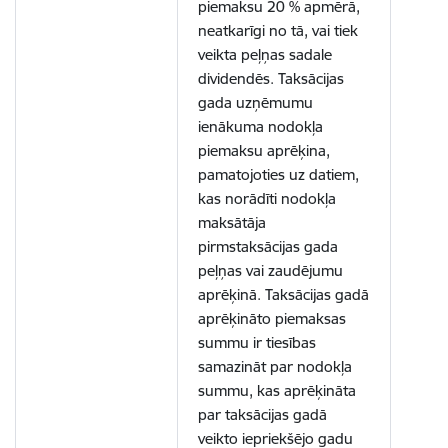
piemaksu 20 % apmērā,
neatkarīgi no tā, vai tiek
veikta peļņas sadale
dividendēs. Taksācijas
gada uzņēmumu
ienākuma nodokļa
piemaksu aprēķina,
pamatojoties uz datiem,
kas norādīti nodokļa
maksātāja
pirmstaksācijas gada
peļņas vai zaudējumu
aprēķinā. Taksācijas gadā
aprēķināto piemaksas
summu ir tiesības
samazināt par nodokļa
summu, kas aprēķināta
par taksācijas gadā
veikto iepriekšējo gadu