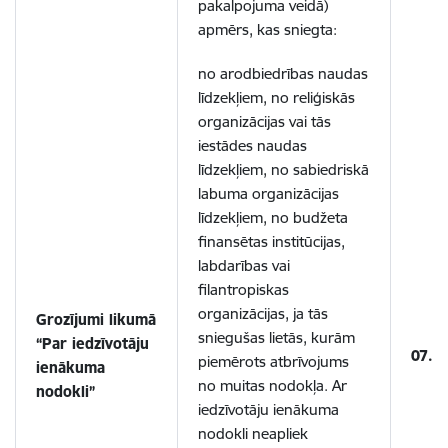
pakalpojuma veidā)
apmērs, kas sniegta:
no arodbiedrības naudas
līdzekļiem, no reliģiskās
organizācijas vai tās
iestādes naudas
līdzekļiem, no sabiedriskā
labuma organizācijas
līdzekļiem, no budžeta
finansētas institūcijas,
labdarības vai
filantropiskas
organizācijas, ja tās
Grozījumi likumā
sniegušas lietās, kurām
“Par iedzīvotāju
07.1
piemērots atbrīvojums
ienākuma
no muitas nodokļa. Ar
nodokli”
iedzīvotāju ienākuma
nodokli neapliek