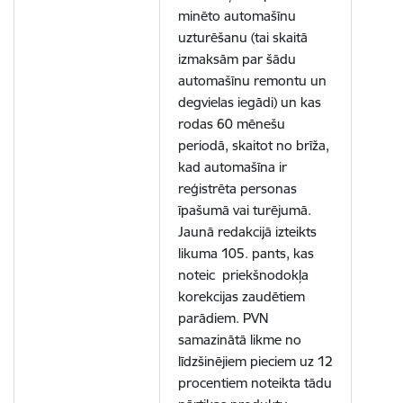
minēto automašīnu
uzturēšanu (tai skaitā
izmaksām par šādu
automašīnu remontu un
degvielas iegādi) un kas
rodas 60 mēnešu
periodā, skaitot no brīža,
kad automašīna ir
reģistrēta personas
īpašumā vai turējumā.
Jaunā redakcijā izteikts
likuma 105. pants, kas
noteic priekšnodokļa
korekcijas zaudētiem
parādiem.
PVN
samazinātā likme no
līdzšinējiem pieciem uz 12
procentiem noteikta tādu