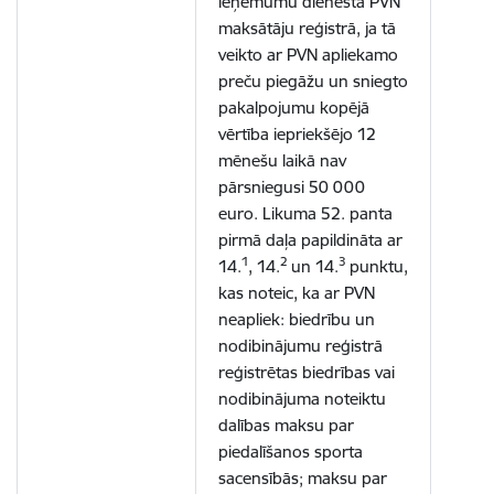
ieņēmumu dienesta PVN
maksātāju reģistrā, ja tā
veikto ar PVN apliekamo
preču piegāžu un sniegto
pakalpojumu kopējā
vērtība iepriekšējo 12
mēnešu laikā nav
pārsniegusi 50 000
euro. Likuma 52. panta
pirmā daļa papildināta ar
1
2
3
14.
, 14.
un 14.
punktu,
kas noteic, ka ar PVN
neapliek: biedrību un
nodibinājumu reģistrā
reģistrētas biedrības vai
nodibinājuma noteiktu
dalības maksu par
piedalīšanos sporta
sacensībās; maksu par