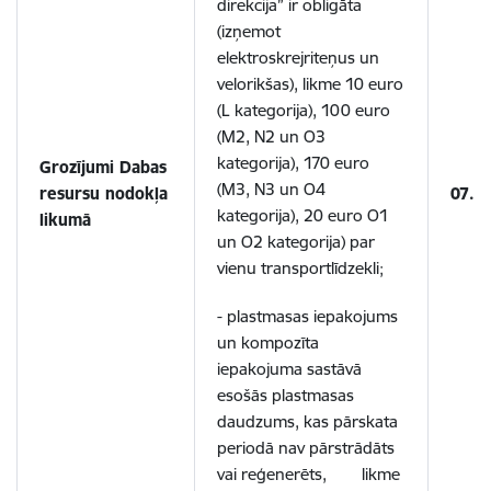
direkcija” ir obligāta
(izņemot
elektroskrejriteņus un
velorikšas), likme 10 euro
(L kategorija), 100 euro
(M2, N2 un O3
kategorija), 170 euro
Grozījumi Dabas
(M3, N3 un O4
resursu nodokļa
07.1
kategorija), 20 euro O1
likumā
un O2 kategorija) par
vienu transportlīdzekli;
- plastmasas iepakojums
un kompozīta
iepakojuma sastāvā
esošās plastmasas
daudzums, kas pārskata
periodā nav pārstrādāts
vai reģenerēts, likme