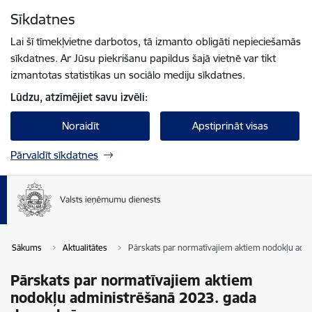
Pāriet uz lapas saturu
Sīkdatnes
Spied
lai meklētu
Enter
Lai šī tīmekļvietne darbotos, tā izmanto obligāti nepieciešamās
sīkdatnes. Ar Jūsu piekrišanu papildus šajā vietnē var tikt
izmantotas statistikas un sociālo mediju sīkdatnes.
Lūdzu, atzīmējiet savu izvēli:
Noraidīt
Apstiprināt visas
Pārvaldīt sīkdatnes
Sākums
Aktualitātes
Pārskats par normatīvajiem aktiem nodokļu adm
Pārskats par normatīvajiem aktiem
nodokļu administrēšanā 2023. gada