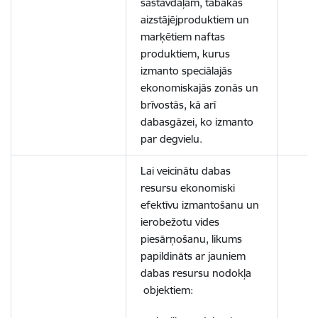
sastāvdaļām, tabakas
aizstājējproduktiem un
marķētiem naftas
produktiem, kurus
izmanto speciālajās
ekonomiskajās zonās un
brīvostās, kā arī
dabasgāzei, ko izmanto
par degvielu.
Lai veicinātu dabas
resursu ekonomiski
efektīvu izmantošanu un
ierobežotu vides
piesārņošanu, likums
papildināts ar jauniem
dabas resursu nodokļa
objektiem: