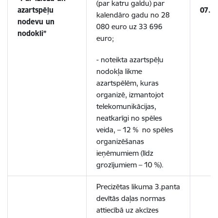
(par katru galdu) par
azartspēļu
07.1
kalendāro gadu no 28
nodevu un
080 euro uz 33 696
nodokli”
euro;
- noteikta azartspēļu
nodokļa likme
azartspēlēm, kuras
organizē, izmantojot
telekomunikācijas,
neatkarīgi no spēles
veida, – 12 % no spēles
organizēšanas
ieņēmumiem (līdz
grozījumiem – 10 %).
Precizētas likuma 3.panta
devītās daļas normas
attiecībā uz akcīzes