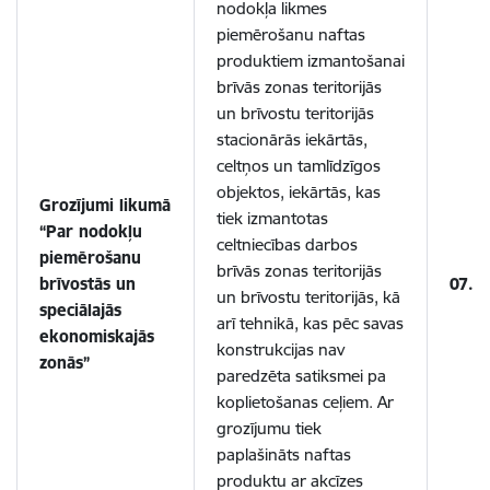
nodokļa likmes
piemērošanu naftas
produktiem izmantošanai
brīvās zonas teritorijās
un brīvostu teritorijās
stacionārās iekārtās,
celtņos un tamlīdzīgos
objektos, iekārtās, kas
Grozījumi likumā
tiek izmantotas
“Par nodokļu
celtniecības darbos
piemērošanu
brīvās zonas teritorijās
brīvostās un
07.1
un brīvostu teritorijās, kā
speciālajās
arī tehnikā, kas pēc savas
ekonomiskajās
konstrukcijas nav
zonās”
paredzēta satiksmei pa
koplietošanas ceļiem. Ar
grozījumu tiek
paplašināts naftas
produktu ar akcīzes