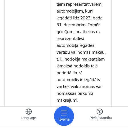
tiem reprezentatīvajiem
automobiļiem, kuri
iegādāti līdz 2023. gada
31. decembrim. Tomēr
grozījumi neattiecas uz
reprezentatīvā
automobiļa iegādes
vērtību vai nomas maksu,
t. i., nodokļa maksātājam
jāmaksā nodoklis tajā
periodā, kurā
automobilis ir iegādāts
vai tiek veikti nomas vai
nomaksas pirkuma
maksājumi.
Līdz 2024. gada 31.
Language
Piekļūstamība
decembrim pagarināts
Izvēlne
pārejas periods, kad