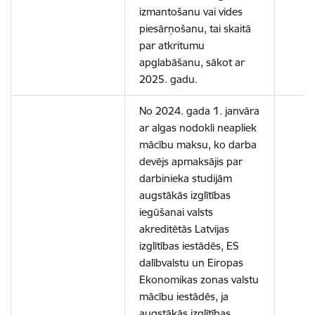
izmantošanu vai vides
piesārņošanu, tai skaitā
par atkritumu
apglabāšanu, sākot ar
2025. gadu.
No 2024. gada 1. janvāra
ar algas nodokli neapliek
mācību maksu, ko darba
devējs apmaksājis par
darbinieka studijām
augstākās izglītības
iegūšanai valsts
akreditētās Latvijas
izglītības iestādēs, ES
dalībvalstu un Eiropas
Ekonomikas zonas valstu
mācību iestādēs, ja
augstākās izglītības