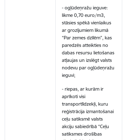
- ogļūdeņražu ieguve:
likme 0,70 euro/m3,
stāsies spēkā vienlaikus
ar grozījumiem likumā
“Par zemes dzīlēm”, kas
paredzēs atteikties no
dabas resursu lietošanas
atļaujas un izslēgt valsts
nodevu par ogļūdeņražu
ieguvi;
- riepas, ar kurām ir
aprīkoti visi
transportlīdzekļi, kuru
reģistrācija izmantošanai
ceļu satiksmē valsts
akciju sabiedrībā “Ceļu
satiksmes drošības