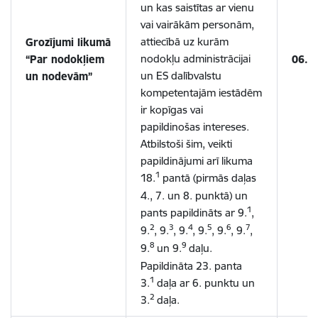
un kas saistītas ar vienu
vai vairākām personām,
attiecībā uz kurām
Grozījumi likumā
nodokļu administrācijai
“Par nodokļiem
06.1
un ES dalībvalstu
un nodevām”
kompetentajām iestādēm
ir kopīgas vai
papildinošas intereses.
Atbilstoši šim, veikti
papildinājumi arī likuma
1
18.
pantā (pirmās daļas
4., 7. un 8. punktā) un
1
pants papildināts ar 9.
,
2
3
4
5
6
7
9.
, 9.
, 9.
, 9.
, 9.
, 9.
,
8
9
9.
un 9.
daļu.
Papildināta
23. panta
1
3.
daļa ar 6. punktu un
2
3.
daļa.