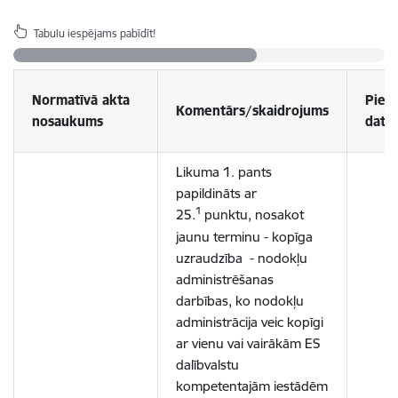
Tabulu iespējams pabīdīt!
Normatīvā akta
Pieņ
Komentārs/skaidrojums
nosaukums
datu
Likuma 1. pants
papildināts ar
1
25.
punktu, nosakot
jaunu terminu -
kopīga
uzraudzība
- nodokļu
administrēšanas
darbības, ko nodokļu
administrācija veic kopīgi
ar vienu vai vairākām ES
dalībvalstu
kompetentajām iestādēm