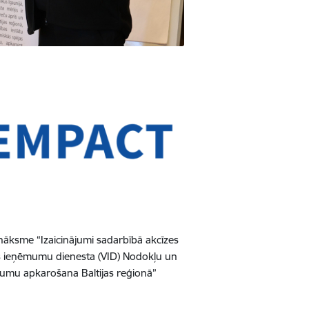
anāksme “Izaicinājumi sadarbībā akcīzes
s ieņēmumu dienesta (VID) Nodokļu un
egumu apkarošana Baltijas reģionā”