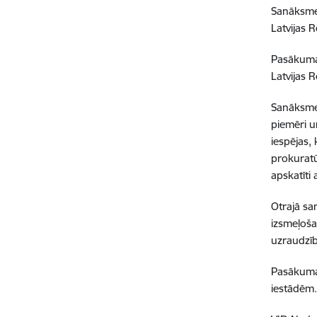
Sanāksmes
Latvijas 
Pasākuma 
Latvijas 
Sanāksmes
piemēri u
iespējas,
prokuratū
apskatīti 
Otrajā sa
izsmeļoša
uzraudzīb
Pasākuma 
iestādēm