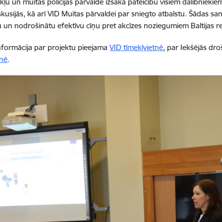
ļu un muitas policijas pārvalde izsaka pateicību visiem dalībniekie
iskusijās, kā arī VID Muitas pārvaldei par sniegto atbalstu. Šādas san
 un nodrošinātu efektīvu cīņu pret akcīzes noziegumiem Baltijas r
nformācija par projektu pieejama
VID tīmekļvietnē
, par Iekšējās dr
tnē
.