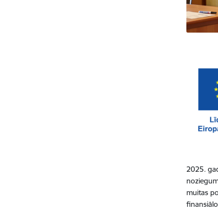
2025. gad
noziegum
muitas po
finansiālo