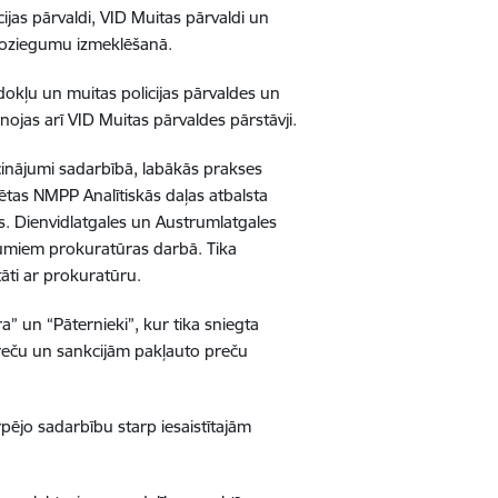
jas pārvaldi, VID Muitas pārvaldi un
 noziegumu izmeklēšanā.
dokļu un muitas policijas pārvaldes un
ojas arī VID Muitas pārvaldes pārstāvji.
icinājumi sadarbībā, labākās prakses
ētas NMPP Analītiskās daļas atbalsta
s. Dienvidlatgales un Austrumlatgales
ājumiem prokuratūras darbā. Tika
tāti ar prokuratūru.
” un “Pāternieki”, kur tika sniegta
preču un sankcijām pakļauto preču
rpējo sadarbību starp iesaistītajām