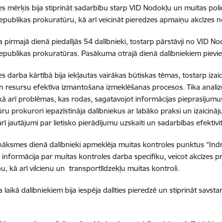
 mērķis bija stiprināt sadarbību starp VID Nodokļu un muitas polici
Republikas prokuratūru, kā arī veicināt pieredzes apmaiņu akcīzes
pirmajā dienā piedalījās 54 dalībnieki, tostarp pārstāvji no VID No
Republikas prokuratūras. Pasākuma otrajā dienā dalībniekiem pievien
 darba kārtībā bija iekļautas vairākas būtiskas tēmas, tostarp iza
n resursu efektīva izmantošana izmeklēšanas procesos. Tika analiz
 kā arī problēmas, kas rodas, sagatavojot informācijas pieprasījumu
ru prokurori iepazīstināja dalībniekus ar labāko praksi un izaicin
arī jautājumi par lietisko pierādījumu uzskaiti un sadarbības efektivi
nāksmes dienā dalībnieki apmeklēja muitas kontroles punktus “Indra
 informācija par muitas kontroles darba specifiku, veicot akcīzes 
u, kā arī vilcienu un transportlīdzekļu muitas kontroli.
laikā dalībniekiem bija iespēja dalīties pieredzē un stiprināt savsta
.