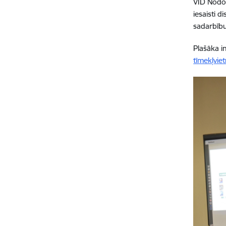
VID Nodok
iesaisti d
sadarbību
Plašāka i
tīmekļvie