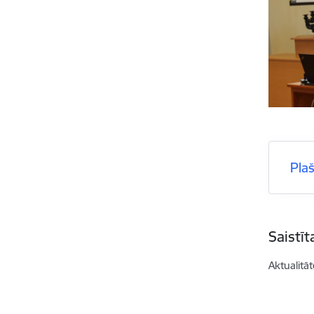
Pla
Saistī
Aktualitāt