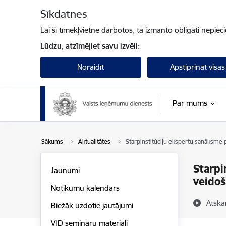
Pāriet uz lapas saturu
Sīkdatnes
Lai šī tīmekļvietne darbotos, tā izmanto obligāti nepiec
Lūdzu, atzīmējiet savu izvēli:
Noraidīt
Apstiprināt visas
Par mums
Sākums
Aktualitātes
Starpinstitūciju ekspertu sanāksme
Starpi
Jaunumi
veidoš
Notikumu kalendārs
Atska
Biežāk uzdotie jautājumi
VID semināru materiāli