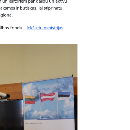
m un lektoriem par dalību un aktīvu
āksmes ir būtiskas, lai stiprinātu
eģionā.
ošības fondu –
Iekšlietu ministrijas