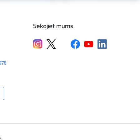
Sekojiet mums
1978
s.