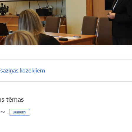
šsaziņas līdzekļiem
tas tēmas
es:
Jaunumi