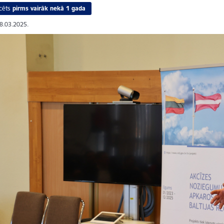
cēts
pirms vairāk nekā 1 gada
28.03.2025.