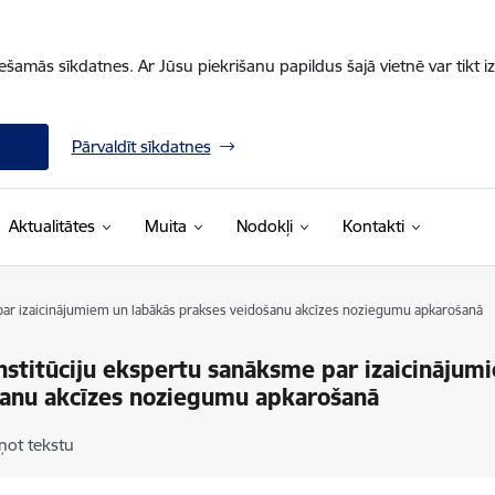
iešamās sīkdatnes. Ar Jūsu piekrišanu papildus šajā vietnē var tikt i
Pārvaldīt sīkdatnes
Aktualitātes
Muita
Nodokļi
Kontakti
 par izaicinājumiem un labākās prakses veidošanu akcīzes noziegumu apkarošanā
nstitūciju ekspertu sanāksme par izaicinājum
anu akcīzes noziegumu apkarošanā
ņot tekstu