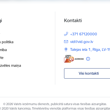
i
Kontakti
t
+371 67120000
E-pasts:
vid@vid.gov.lv
 politika
Talejas iela 1, Rīga, LV-
mība
te
izvēles maiņa
Visi kontakti
© 2026 Valsts ieņēmumu dienests, publicētā satura visas tiesības aizsargātas.
 2020 Valsts kanceleja, Tīmekļvietņu vienotās platformas visas tiesības aizsargāta