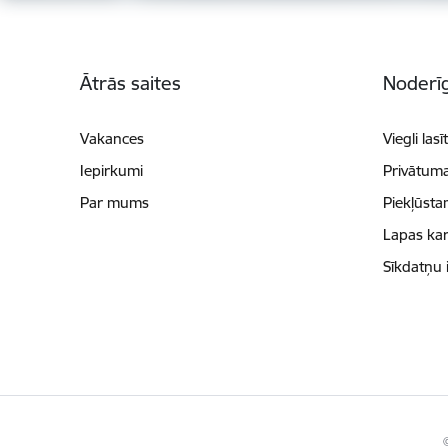
Kājene
Ātrās saites
Noderīg
Vakances
Viegli lasī
Iepirkumi
Privātuma
Par mums
Piekļūsta
Lapas kar
Sīkdatņu 
©