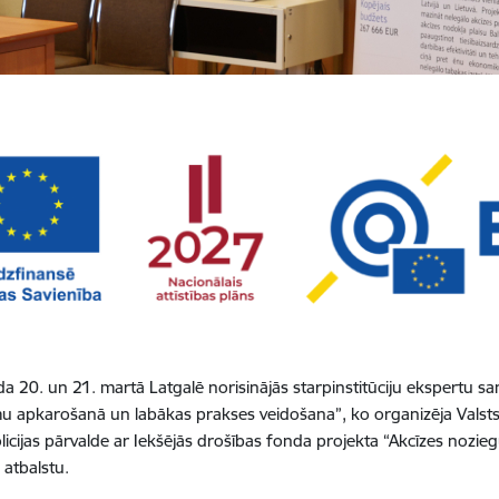
a 20. un 21. martā Latgalē norisinājās starpinstitūciju ekspertu s
u apkarošanā un labākas prakses veidošana”, ko organizēja Valst
licijas pārvalde ar Iekšējās drošības fonda projekta “Akcīzes nozi
 atbalstu.