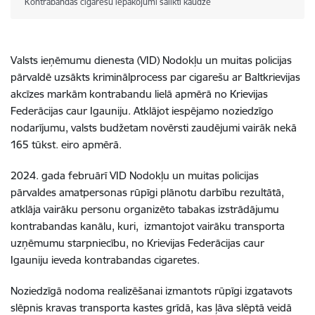
Kontrabandas cigarešu iepakojumi salikti kaudzē
Valsts ieņēmumu dienesta (VID) Nodokļu un muitas policijas
pārvaldē uzsākts kriminālprocess par cigarešu ar Baltkrievijas
akcīzes markām kontrabandu lielā apmērā no Krievijas
Federācijas caur Igauniju. Atklājot iespējamo noziedzīgo
nodarījumu, valsts budžetam novērsti zaudējumi vairāk nekā
165 tūkst. eiro apmērā.
2024. gada februārī VID Nodokļu un muitas policijas
pārvaldes amatpersonas rūpīgi plānotu darbību rezultātā,
atklāja vairāku personu organizēto tabakas izstrādājumu
kontrabandas kanālu, kuri, izmantojot vairāku transporta
uzņēmumu starpniecību, no Krievijas Federācijas caur
Igauniju ieveda kontrabandas cigaretes.
Noziedzīgā nodoma realizēšanai izmantots rūpīgi izgatavots
slēpnis kravas transporta kastes grīdā, kas ļāva slēptā veidā