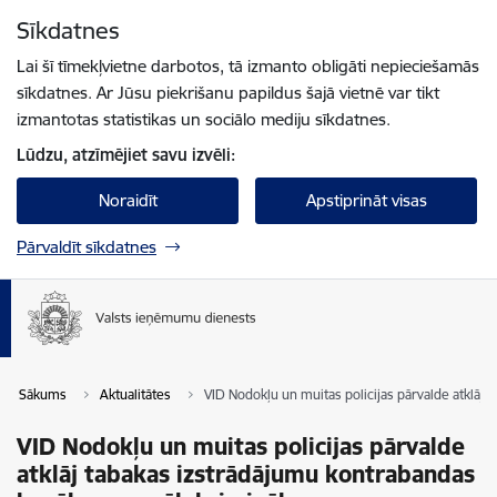
Pāriet uz lapas saturu
Sīkdatnes
Spied
lai meklētu
Enter
Lai šī tīmekļvietne darbotos, tā izmanto obligāti nepieciešamās
sīkdatnes. Ar Jūsu piekrišanu papildus šajā vietnē var tikt
izmantotas statistikas un sociālo mediju sīkdatnes.
Lūdzu, atzīmējiet savu izvēli:
Noraidīt
Apstiprināt visas
Pārvaldīt sīkdatnes
Sākums
Aktualitātes
VID Nodokļu un muitas policijas pārvalde atklāj
VID Nodokļu un muitas policijas pārvalde
atklāj tabakas izstrādājumu kontrabandas