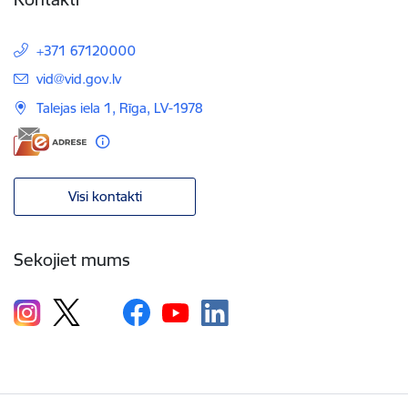
+371 67120000
E-pasts:
vid@vid.gov.lv
Talejas iela 1, Rīga, LV-1978
Visi kontakti
Sekojiet mums