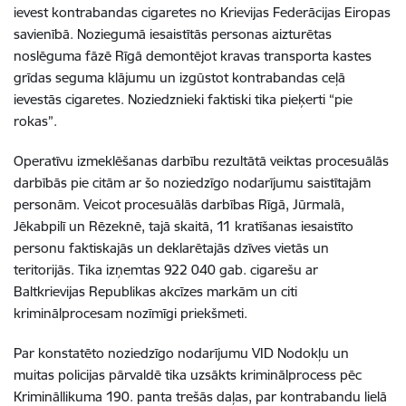
ievest kontrabandas cigaretes no Krievijas Federācijas Eiropas
savienībā. Noziegumā iesaistītās personas aizturētas
noslēguma fāzē Rīgā demontējot kravas transporta kastes
grīdas seguma klājumu un izgūstot kontrabandas ceļā
ievestās cigaretes. Noziedznieki faktiski tika pieķerti “pie
rokas”.
Operatīvu izmeklēšanas darbību rezultātā veiktas procesuālās
darbībās pie citām ar šo noziedzīgo nodarījumu saistītajām
personām. Veicot procesuālās darbības Rīgā, Jūrmalā,
Jēkabpilī un Rēzeknē, tajā skaitā, 11 kratīšanas iesaistīto
personu faktiskajās un deklarētajās dzīves vietās un
teritorijās. Tika izņemtas 922 040 gab. cigarešu ar
Baltkrievijas Republikas akcīzes markām un citi
kriminālprocesam nozīmīgi priekšmeti.
Par konstatēto noziedzīgo nodarījumu VID Nodokļu un
muitas policijas pārvaldē tika uzsākts kriminālprocess pēc
Krimināllikuma 190. panta trešās daļas, par kontrabandu lielā