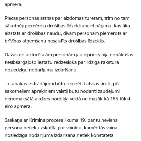
apmērā.
Piecas personas atzītas par aizdomās turētām, trim no tām
sākotnēji piemēroja drošības līdzekli apcietinājumu, kas tika
aizstāts ar drošības naudu, divām personām piemērots ar
brīvības atņemšanu nesaistīts drošības līdzeklis.
Dažas no aizturētajām personām jau iepriekš bija nonākušas
tiesībsargājošo iestāžu redzeslokā par līdzīgā rakstura
noziedzīgu nodarījumu izdarīšanu.
Ja tabakas izstrādājumi būtu realizēti Latvijas tirgū, pēc
sākotnējiem aprēķiniem valstij būtu nodarīti zaudējumi
nenomaksātā akcīzes nodokļa veidā ne mazāk kā 165 tūkst.
eiro apmērā.
Saskaņā ar Kriminālprocesa likuma 19. pantu neviena
persona netiek uzskatīta par vainīgu, kamēr tās vaina
noziedzīga nodarījuma izdarīšanā netiek konstatēta