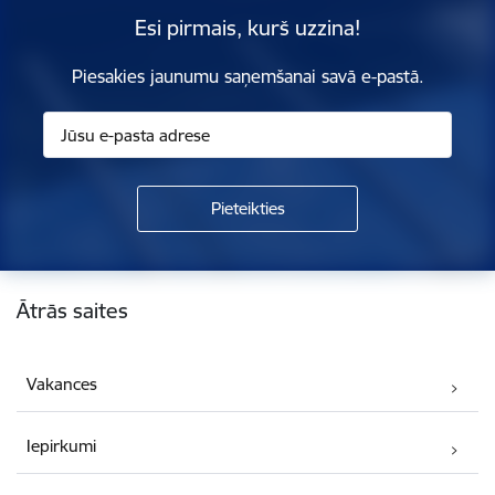
Esi pirmais, kurš uzzina!
Piesakies jaunumu saņemšanai savā e-pastā.
Kājene
Ātrās saites
Vakances
Iepirkumi