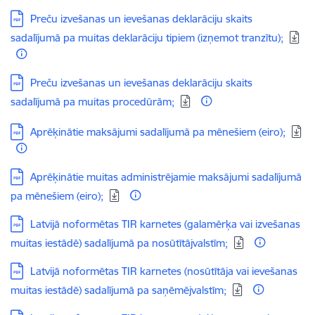
Lejupielādēt:
Preču izvešanas un ievešanas deklarāciju skaits
sadalījumā pa muitas deklarāciju tipiem (izņemot tranzītu);
Lejupielādēt:
Preču izvešanas un ievešanas deklarāciju skaits
sadalījumā pa muitas procedūrām;
Lejupielādēt:
Aprēķinātie maksājumi sadalījumā pa mēnešiem (eiro);
Lejupielādēt:
Aprēķinātie muitas administrējamie maksājumi sadalījumā
pa mēnešiem (eiro);
Lejupielādēt:
Latvijā noformētas TIR karnetes (galamērķa vai izvešanas
muitas iestādē) sadalījumā pa nosūtītājvalstīm;
Lejupielādēt:
Latvijā noformētas TIR karnetes (nosūtītāja vai ievešanas
muitas iestādē) sadalījumā pa saņēmējvalstīm;