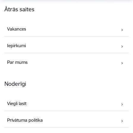
Kājene
Ātrās saites
Vakances
Iepirkumi
Par mums
Noderīgi
Viegli lasīt
Privātuma politika