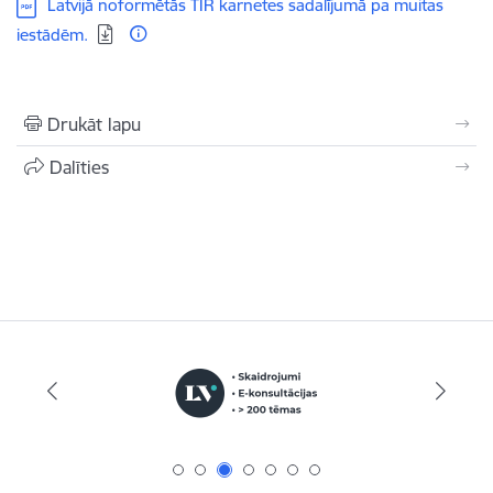
Lejupielādēt:
Latvijā noformētās TIR karnetes sadalījumā pa muitas
iestādēm.
Drukāt lapu
Dalīties