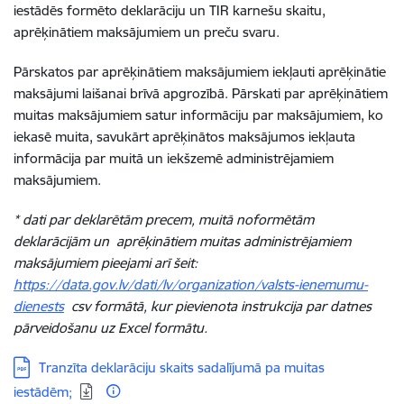
iestādēs formēto deklarāciju un TIR karnešu skaitu,
aprēķinātiem maksājumiem un preču svaru.
Pārskatos par aprēķinātiem maksājumiem iekļauti aprēķinātie
maksājumi laišanai brīvā apgrozībā. Pārskati par aprēķinātiem
muitas maksājumiem satur informāciju par maksājumiem, ko
iekasē muita, savukārt aprēķinātos maksājumos iekļauta
informācija par muitā un iekšzemē administrējamiem
maksājumiem.
*
dati par deklarētām precem, muitā noformētām
deklarācijām un a
prēķinātiem muitas administrējamiem
maksājumiem p
ieejami arī šeit:
https://data.gov.lv/dati/lv/organization/valsts-ienemumu-
dienests
csv formātā, kur pievienota instrukcija par datnes
pārveidošanu uz Excel formātu.
Lejupielādēt:
Tranzīta deklarāciju skaits sadalījumā pa muitas
iestādēm;