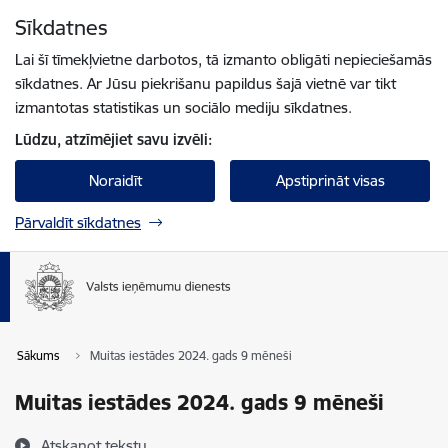
Pāriet uz lapas saturu
Sīkdatnes
Spied
lai meklētu
Enter
Lai šī tīmekļvietne darbotos, tā izmanto obligāti nepieciešamās
sīkdatnes. Ar Jūsu piekrišanu papildus šajā vietnē var tikt
izmantotas statistikas un sociālo mediju sīkdatnes.
Lūdzu, atzīmējiet savu izvēli:
Noraidīt
Apstiprināt visas
Pārvaldīt sīkdatnes
Sākums
Muitas iestādes 2024. gads 9 mēneši
Muitas iestādes 2024. gads 9 mēneši
Atskaņot tekstu