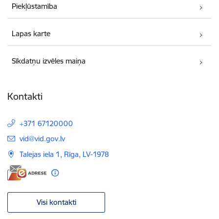
Piekļūstamība
Lapas karte
Sīkdatņu izvēles maiņa
Kontakti
+371 67120000
E-pasts:
vid@vid.gov.lv
Talejas iela 1, Rīga, LV-1978
Visi kontakti