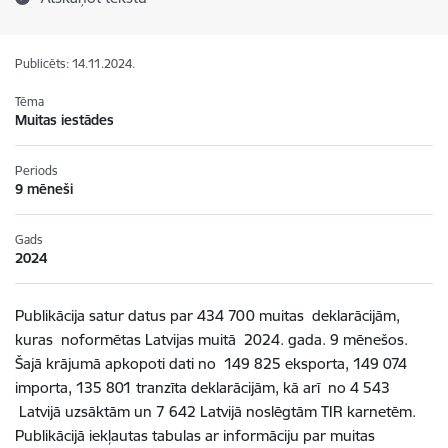
Publicēts: 14.11.2024.
Tēma
Muitas iestādes
Periods
9 mēneši
Gads
2024
Publikācija satur datus par
434 700
muitas deklarācijām,
kuras noformētas Latvijas muitā 2024. gada.
9 mēnešos
.
Šajā krājumā apkopoti dati no
149 825
eksporta,
149 074
importa,
135 801
tranzīta deklarācijām, kā arī
no 4 543
Latvijā uzsāktām
un 7 642
Latvijā noslēgtām TIR karnetēm.
Publikācijā iekļautas tabulas ar informāciju par muitas