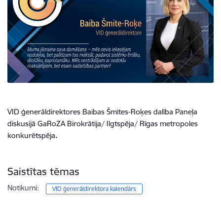
VID ģenerāldirektores Baibas Šmites-Roķes dalība Paneļa
diskusijā GaRoZA Birokrātija/ Ilgtspēja/ Rīgas metropoles
konkurētspēja
.
Saistītas tēmas
Notikumi:
VID ģenerāldirektora kalendārs