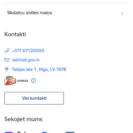
Sīkdatņu izvēles maiņa
Kontakti
+371 67120000
E-pasts:
vid@vid.gov.lv
Talejas iela 1, Rīga, LV-1978
Visi kontakti
Sekojiet mums