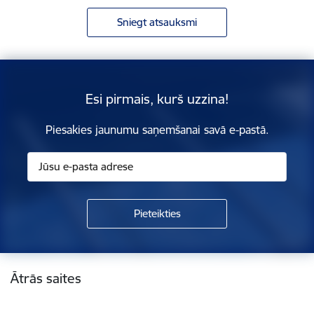
Sniegt atsauksmi
Esi pirmais, kurš uzzina!
Piesakies jaunumu saņemšanai savā e-pastā.
Kājene
Ātrās saites