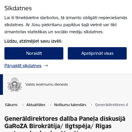
Pāriet uz lapas saturu
Sīkdatnes
Spied
lai meklētu
Enter
Lai šī tīmekļvietne darbotos, tā izmanto obligāti nepieciešamās
sīkdatnes. Ar Jūsu piekrišanu papildus šajā vietnē var tikt
izmantotas statistikas un sociālo mediju sīkdatnes.
Lūdzu, atzīmējiet savu izvēli:
Noraidīt
Apstiprināt visas
Pārvaldīt sīkdatnes
Sākums
Aktualitātes
Notikumu kalendārs
Ģenerāldirektores dalī
Ģenerāldirektores dalība Paneļa diskusijā
GaRoZA Birokrātija/ Ilgtspēja/ Rīgas