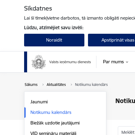
Pāriet uz lapas saturu
Sīkdatnes
Lai šī tīmekļvietne darbotos, tā izmanto obligāti nepiec
Lūdzu, atzīmējiet savu izvēli:
Noraidīt
Apstiprināt visas
Par mums
Sākums
Aktualitātes
Notikumu kalendārs
Notik
Jaunumi
Notikumu kalendārs
Biežāk uzdotie jautājumi
Meklēt
VID semināru materiāli