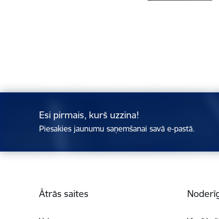
Esi pirmais, kurš uzzina!
Piesakies jaunumu saņemšanai savā e-pastā.
Kājene
Ātrās saites
Noderīg