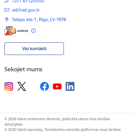
+371 67120000
E-pasts:
vid@vid.gov.lv
Talejas iela 1, Rīga, LV-1978
Visi kontakti
Sekojiet mums
© 2026 Valsts ieņēmumu dienests, publicētā satura visas tiesības
aizsargātas.
© 2020 Valsts kanceleja, Tīmekļvietņu vienotās platformas visas tiesības