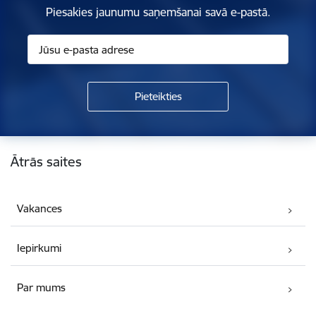
Piesakies jaunumu saņemšanai savā e-pastā.
Kājene
Ātrās saites
Vakances
Iepirkumi
Par mums