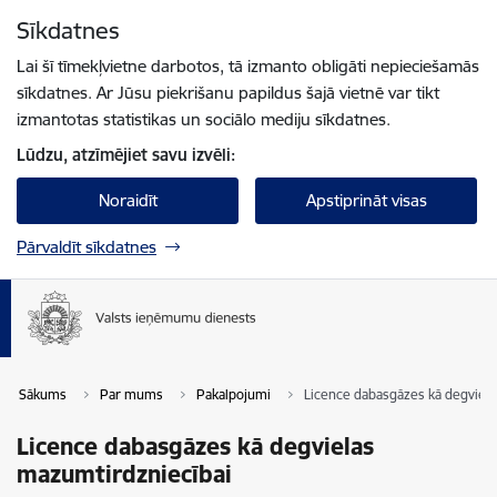
Pāriet uz lapas saturu
Sīkdatnes
Spied
lai meklētu
Enter
Lai šī tīmekļvietne darbotos, tā izmanto obligāti nepieciešamās
sīkdatnes. Ar Jūsu piekrišanu papildus šajā vietnē var tikt
izmantotas statistikas un sociālo mediju sīkdatnes.
Lūdzu, atzīmējiet savu izvēli:
Noraidīt
Apstiprināt visas
Pārvaldīt sīkdatnes
Sākums
Par mums
Pakalpojumi
Licence dabasgāzes kā degviela
Licence dabasgāzes kā degvielas
mazumtirdzniecībai