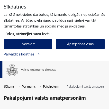
Pāriet uz lapas saturu
Sīkdatnes
Spied
lai meklētu
Enter
Lai šī tīmekļvietne darbotos, tā izmanto obligāti nepieciešamās
sīkdatnes. Ar Jūsu piekrišanu papildus šajā vietnē var tikt
izmantotas statistikas un sociālo mediju sīkdatnes.
Lūdzu, atzīmējiet savu izvēli:
Noraidīt
Apstiprināt visas
Pārvaldīt sīkdatnes
Sākums
Par mums
Pakalpojumi
Pakalpojumi valsts amatperso
Pakalpojumi valsts amatpersonām