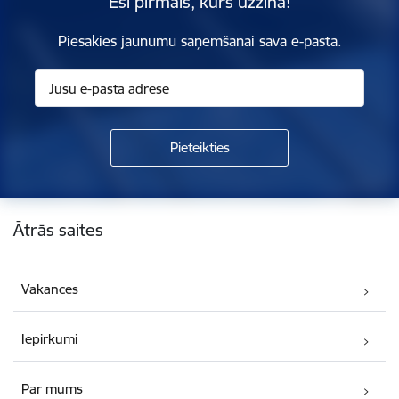
Esi pirmais, kurš uzzina!
Piesakies jaunumu saņemšanai savā e-pastā.
Kājene
Ātrās saites
Vakances
Iepirkumi
Par mums