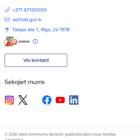
+371 67120000
E-pasts:
vid@vid.gov.lv
Talejas iela 1, Rīga, LV-1978
Visi kontakti
Sekojiet mums
© 2026 Valsts ieņēmumu dienests, publicētā satura visas tiesības
aizsargātas.